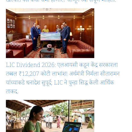
खात्यात पैसे कधी जमा होणार? जाणून घ्या संपूर्ण माहिती.
LIC Dividend 2026: एलआयसी कडून केंद्र सरकारला
तब्बल ₹12,207 कोटी लाभांश! अर्थमंत्री निर्मला सीतारामन
यांच्याकडे धनादेश सुपूर्द; LIC ने पुन्हा सिद्ध केली आर्थिक
ताकद.