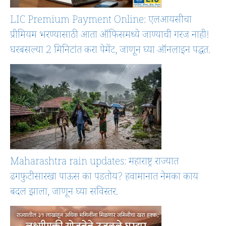
LIC Premium Payment Online: एलआयसीचा
प्रीमियम भरण्यासाठी आता ऑफिसमध्ये जाण्याची गरज नाही!
घरबसल्या 2 मिनिटांत करा पेमेंट, जाणून घ्या ऑनलाइन पद्धत.
Maharashtra rain updates: महाराष्ट्र राज्यात
ढगफुटीसारखा पाऊस का पडतोय? हवामानात नेमका काय
बदल झाला, जाणून घ्या सविस्तर.