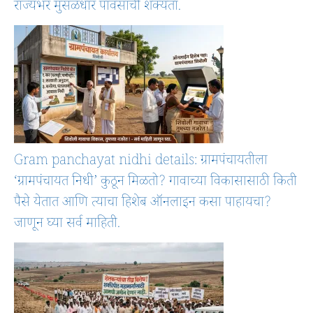
राज्यभर मुसळधार पावसाची शक्यता.
Gram panchayat nidhi details: ग्रामपंचायतीला
‘ग्रामपंचायत निधी’ कुठून मिळतो? गावाच्या विकासासाठी किती
पैसे येतात आणि त्याचा हिशेब ऑनलाइन कसा पाहायचा?
जाणून घ्या सर्व माहिती.