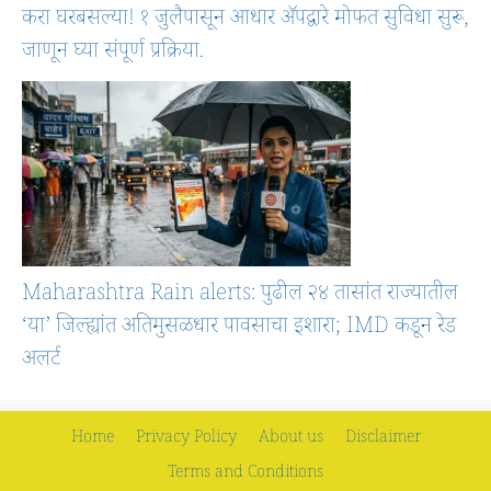
करा घरबसल्या! १ जुलैपासून आधार ॲपद्वारे मोफत सुविधा सुरू,
जाणून घ्या संपूर्ण प्रक्रिया.
Maharashtra Rain alerts: पुढील २४ तासांत राज्यातील
‘या’ जिल्ह्यांत अतिमुसळधार पावसाचा इशारा; IMD कडून रेड
अलर्ट
Home
Privacy Policy
About us
Disclaimer
Terms and Conditions