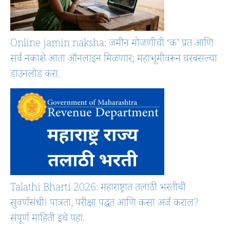
Online jamin naksha: जमीन मोजणीची ‘क’ प्रत आणि
सर्व नकाशे आता ऑनलाइन मिळणार; महाभूमीवरून घरबसल्या
डाउनलोड करा.
Talathi Bharti 2026: महाराष्ट्रात तलाठी भरतीची
सुवर्णसंधी! पात्रता, परीक्षा पद्धत आणि कसा अर्ज कराल?
संपूर्ण माहिती इथे पहा.