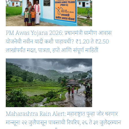
PM Awas Yojana 2026: प्रधानमंत्री ग्रामीण आवास
योजनेची नवीन यादी कशी पाहायची? ₹1.20 ते ₹2.50
लाखांपर्यंत मदत, पात्रता, हप्ते आणि संपूर्ण माहिती
Maharashtra Rain Alert: महाराष्ट्रात पुन्हा जोर धरणार
मान्सून! २२ जुलैपासून पावसाची रिपरिप, २६ ते ३१ जुलैदरम्यान