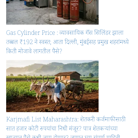
Gas Cylinder Price : व्यावसायिक गॅस सिलिंडर झाला
तब्बल ₹192 ने स्वस्त; आता दिल्ली, मुंबईसह प्रमुख शहरांमध्ये
किती मोजावे लागतील पैसे?
Karjmafi List Maharashtra: शेतकरी कर्जमाफीसाठी
सात हजार कोटी रुपयांचा निधी मंजूर? पात्र शेतकऱ्यांच्या