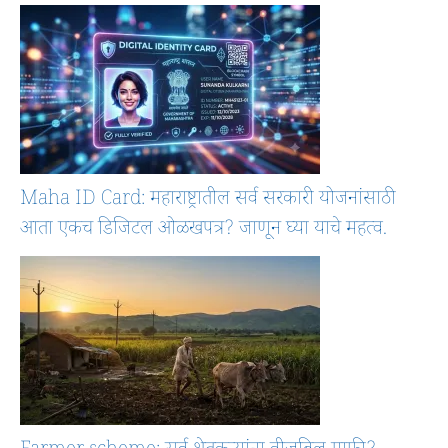
Maha ID Card: महाराष्ट्रातील सर्व सरकारी योजनांसाठी
आता एकच डिजिटल ओळखपत्र? जाणून घ्या याचे महत्व.