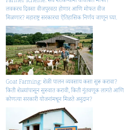
Farmer scheme: सर्व शेतकऱ्यांना वीजबिल माफी?
लवकरच दिवसा वीजपुरवठा होणार आणि मोफत वीज
मिळणार? महाराष्ट्र सरकारचा ऐतिहासिक निर्णय जाणून घ्या.
Goat Farming: शेळी पालन व्यवसाय कसा सुरू करावा?
किती शेळ्यांपासून सुरुवात करावी, किती गुंतवणूक लागते आणि
कोणत्या सरकारी योजनांमधून मिळते अनुदान?