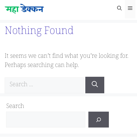
Skip
M
to
content
Nothing Found
It seems we can’t find what you’re looking for.
Perhaps searching can help.
Search
for:
Search