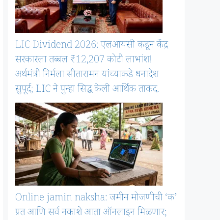
LIC Dividend 2026: एलआयसी कडून केंद्र
सरकारला तब्बल ₹12,207 कोटी लाभांश!
अर्थमंत्री निर्मला सीतारामन यांच्याकडे धनादेश
सुपूर्द; LIC ने पुन्हा सिद्ध केली आर्थिक ताकद.
Online jamin naksha: जमीन मोजणीची ‘क’
प्रत आणि सर्व नकाशे आता ऑनलाइन मिळणार;