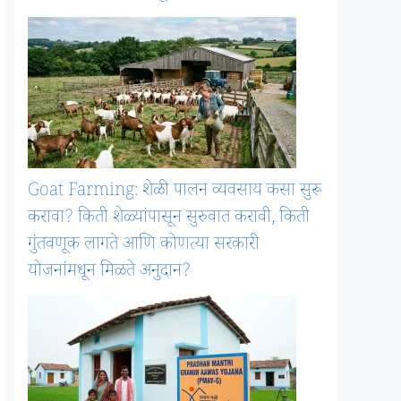
Goat Farming: शेळी पालन व्यवसाय कसा सुरू
करावा? किती शेळ्यांपासून सुरुवात करावी, किती
गुंतवणूक लागते आणि कोणत्या सरकारी
योजनांमधून मिळते अनुदान?