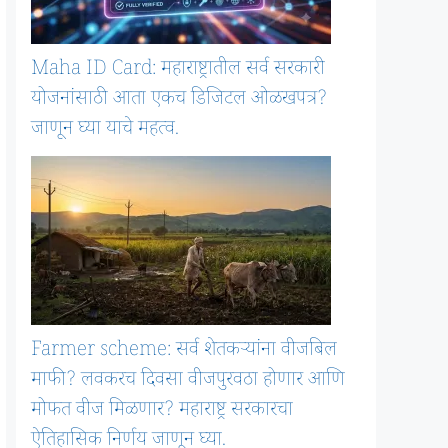
Maha ID Card: महाराष्ट्रातील सर्व सरकारी
योजनांसाठी आता एकच डिजिटल ओळखपत्र?
जाणून घ्या याचे महत्व.
Farmer scheme: सर्व शेतकऱ्यांना वीजबिल
माफी? लवकरच दिवसा वीजपुरवठा होणार आणि
मोफत वीज मिळणार? महाराष्ट्र सरकारचा
ऐतिहासिक निर्णय जाणून घ्या.