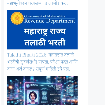
महाभूमीवरून घरबसल्या डाउनलोड करा.
Talathi Bharti 2026: महाराष्ट्रात तलाठी
भरतीची सुवर्णसंधी! पात्रता, परीक्षा पद्धत आणि
कसा अर्ज कराल? संपूर्ण माहिती इथे पहा.