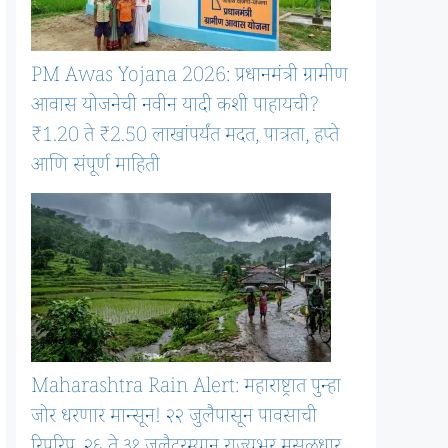
PM Awas Yojana 2026: प्रधानमंत्री ग्रामीण
आवास योजनेची नवीन यादी कशी पाहायची?
₹1.20 ते ₹2.50 लाखांपर्यंत मदत, पात्रता, हप्ते
आणि संपूर्ण माहिती
Maharashtra Rain Alert: महाराष्ट्रात पुन्हा
जोर धरणार मान्सून! २२ जुलैपासून पावसाची