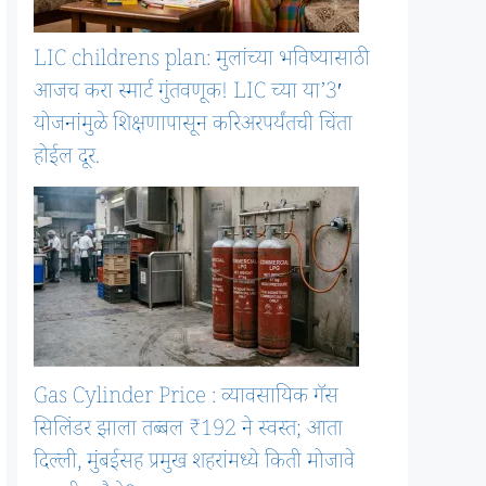
LIC childrens plan: मुलांच्या भविष्यासाठी
आजच करा स्मार्ट गुंतवणूक! LIC च्या या’3′
योजनांमुळे शिक्षणापासून करिअरपर्यंतची चिंता
होईल दूर.
Gas Cylinder Price : व्यावसायिक गॅस
सिलिंडर झाला तब्बल ₹192 ने स्वस्त; आता
दिल्ली, मुंबईसह प्रमुख शहरांमध्ये किती मोजावे