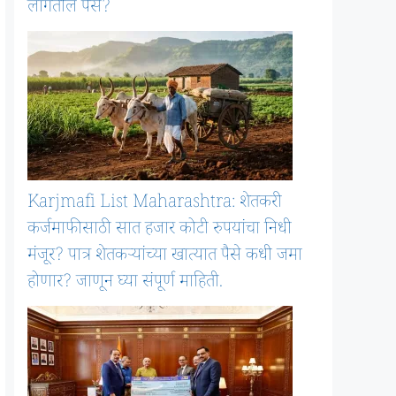
लागतील पैसे?
Karjmafi List Maharashtra: शेतकरी
कर्जमाफीसाठी सात हजार कोटी रुपयांचा निधी
मंजूर? पात्र शेतकऱ्यांच्या खात्यात पैसे कधी जमा
होणार? जाणून घ्या संपूर्ण माहिती.