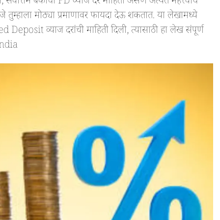
वोत्तम बँकांची FD व्याज दर माहिती असणे अत्यंत महत्त्वाचे
, जे तुम्हाला मोठ्या प्रमाणावर फायदा देऊ शकतात. या लेखामध्ये
d Deposit व्याज दरांची माहिती दिली, त्यासाठी हा लेख संपूर्ण
India