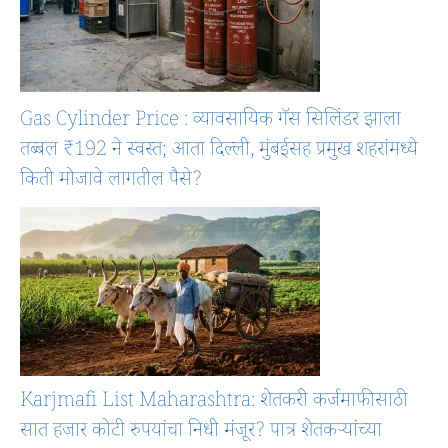
Gas Cylinder Price : व्यावसायिक गॅस सिलिंडर झाला
तब्बल ₹192 ने स्वस्त; आता दिल्ली, मुंबईसह प्रमुख शहरांमध्ये
किती मोजावे लागतील पैसे?
Karjmafi List Maharashtra: शेतकरी कर्जमाफीसाठी
सात हजार कोटी रुपयांचा निधी मंजूर? पात्र शेतकऱ्यांच्या