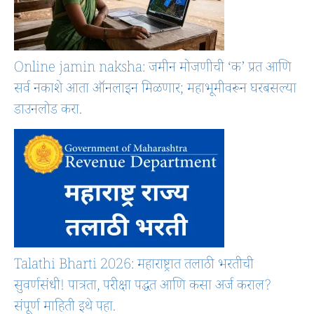
Online jamin naksha: जमीन मोजणीची ‘क’ प्रत आणि
सर्व नकाशे आता ऑनलाइन मिळणार; महाभूमीवरून घरबसल्या
डाउनलोड करा.
Talathi Bharti 2026: महाराष्ट्रात तलाठी भरतीची
सुवर्णसंधी! पात्रता, परीक्षा पद्धत आणि कसा अर्ज कराल?
संपूर्ण माहिती इथे पहा.