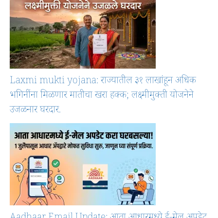
Laxmi mukti yojana: राज्यातील ३१ लाखांहून अधिक
भगिनींना मिळणार मातीचा खरा हक्क; लक्ष्मीमुक्ती योजनेने
उजळनार घरदार.