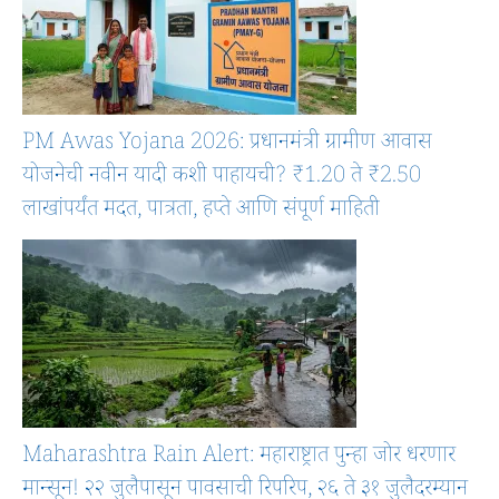
PM Awas Yojana 2026: प्रधानमंत्री ग्रामीण आवास
योजनेची नवीन यादी कशी पाहायची? ₹1.20 ते ₹2.50
लाखांपर्यंत मदत, पात्रता, हप्ते आणि संपूर्ण माहिती
Maharashtra Rain Alert: महाराष्ट्रात पुन्हा जोर धरणार
मान्सून! २२ जुलैपासून पावसाची रिपरिप, २६ ते ३१ जुलैदरम्यान