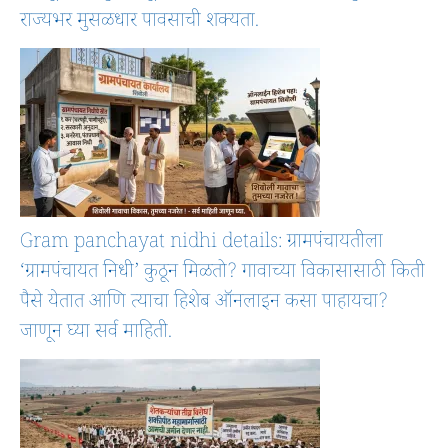
राज्यभर मुसळधार पावसाची शक्यता.
Gram panchayat nidhi details: ग्रामपंचायतीला
‘ग्रामपंचायत निधी’ कुठून मिळतो? गावाच्या विकासासाठी किती
पैसे येतात आणि त्याचा हिशेब ऑनलाइन कसा पाहायचा?
जाणून घ्या सर्व माहिती.