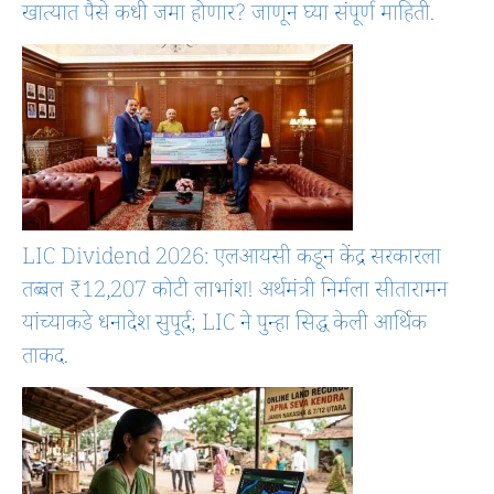
खात्यात पैसे कधी जमा होणार? जाणून घ्या संपूर्ण माहिती.
LIC Dividend 2026: एलआयसी कडून केंद्र सरकारला
तब्बल ₹12,207 कोटी लाभांश! अर्थमंत्री निर्मला सीतारामन
यांच्याकडे धनादेश सुपूर्द; LIC ने पुन्हा सिद्ध केली आर्थिक
ताकद.