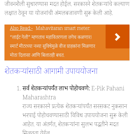
जीवनशैली सुधारण्यास मदत होईल. सरकारने शेतकऱ्यांचे कल्याण
लक्षात ठेवून या योजनांची अंमलबजावणी सुरू केली आहे.
Also Read:-
Mahavitaran smart meter:
“लाईट गेली” म्हणताच महावितरणला लगेच कळणार!
स्मार्ट मीटरच्या नव्या सुविधेमुळे वीज ग्राहकांना मिळणार
मोठा दिलासा आणि बिलातही बचत.
शेतकऱ्यांसाठी आगामी उपाययोजना
सर्व शेतकऱ्यांपर्यंत लाभ पोहोचवणे:
E-Pik Pahani
Maharashtra
राज्य सरकारने प्रत्येक शेतकऱ्यांपर्यंत सरसकट नुकसान
भरपाई पोहोचवण्यासाठी विविध उपाययोजना सुरू केली
आहेत. या अंतर्गत, शेतकऱ्यांना सुलभ पद्धतीने मदत