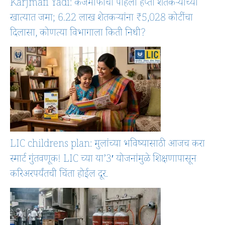
Karjmafi Yadi: कर्जमाफीचा पहिला हप्ता शेतकऱ्यांच्या
खात्यात जमा; 6.22 लाख शेतकऱ्यांना ₹5,028 कोटींचा
दिलासा, कोणत्या विभागाला किती निधी?
LIC childrens plan: मुलांच्या भविष्यासाठी आजच करा
स्मार्ट गुंतवणूक! LIC च्या या’3′ योजनांमुळे शिक्षणापासून
करिअरपर्यंतची चिंता होईल दूर.