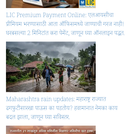
LIC Premium Payment Online: एलआयसीचा
प्रीमियम भरण्यासाठी आता ऑफिसमध्ये जाण्याची गरज नाही!
घरबसल्या 2 मिनिटांत करा पेमेंट, जाणून घ्या ऑनलाइन पद्धत.
Maharashtra rain updates: महाराष्ट्र राज्यात
ढगफुटीसारखा पाऊस का पडतोय? हवामानात नेमका काय
बदल झाला, जाणून घ्या सविस्तर.