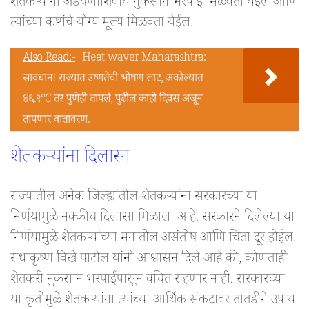
शेतकऱ्यांना अडचणींशिवाय नुकसान भरपाई मिळवता येईल आणि
त्यांच्या कष्टांचे योग्य मूल्य मिळवता येईल.
Also Read:-
Heat waver Maharashtra:
सावधान! राज्यात उष्णतेची भीषण लाट, अकोल्यात
४६.९°C तर पुणेही तापलं, पुढील काही दिवस अजून
तापणार वातावरण.
शेतकऱ्यांना दिलासा
राज्यातील अनेक जिल्ह्यांतील शेतकऱ्यांना सरकारच्या या
निर्णयामुळे नक्कीच दिलासा मिळाला आहे. सरकारने दिलेल्या या
निर्णयामुळे शेतकऱ्यांच्या मनातील असंतोष आणि चिंता दूर होईल.
राधाकृष्ण विखे पाटील यांनी आश्वासन दिले आहे की, कोणताही
शेतकरी नुकसान भरपाईपासून वंचित राहणार नाही. सरकारच्या
या कृतीमुळे शेतकऱ्यांना त्यांच्या आर्थिक संकटावर तातडीने उपाय