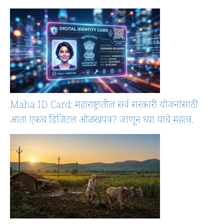
Maha ID Card: महाराष्ट्रातील सर्व सरकारी योजनांसाठी
आता एकच डिजिटल ओळखपत्र? जाणून घ्या याचे महत्व.