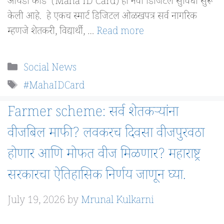
आयडी कार्ड’ (Maha ID Card) ही नवी डिजिटल सुविधा सुरू
केली आहे. हे एकच स्मार्ट डिजिटल ओळखपत्र सर्व नागरिक
म्हणजे शेतकरी, विद्यार्थी, …
Read more
Categories
Social News
Tags
#MahaIDCard
Farmer scheme: सर्व शेतकऱ्यांना
वीजबिल माफी? लवकरच दिवसा वीजपुरवठा
होणार आणि मोफत वीज मिळणार? महाराष्ट्र
सरकारचा ऐतिहासिक निर्णय जाणून घ्या.
July 19, 2026
by
Mrunal Kulkarni