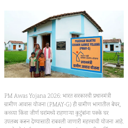
PM Awas Yojana 2026: भारत सरकारची प्रधानमंत्री
ग्रामीण आवास योजना (PMAY-G) ही ग्रामीण भागातील बेघर,
कच्च्या किंवा जीर्ण घरांमध्ये राहणाऱ्या कुटुंबांना पक्के घर
उपलब्ध करून देण्यासाठी राबवली जाणारी महत्त्वाची योजना आहे.