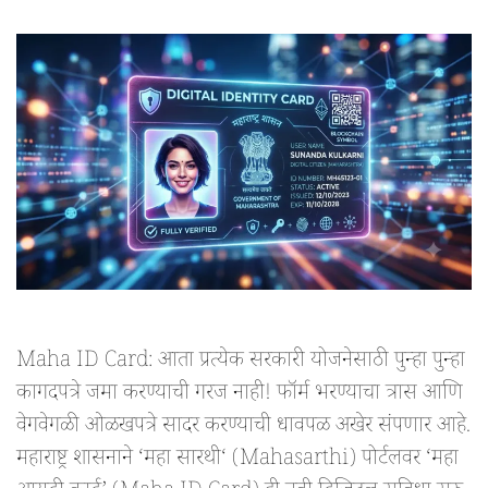
Maha ID Card: आता प्रत्येक सरकारी योजनेसाठी पुन्हा पुन्हा
कागदपत्रे जमा करण्याची गरज नाही! फॉर्म भरण्याचा त्रास आणि
वेगवेगळी ओळखपत्रे सादर करण्याची धावपळ अखेर संपणार आहे.
महाराष्ट्र शासनाने ‘महा सारथी‘ (Mahasarthi) पोर्टलवर ‘महा