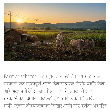
Farmer scheme: महाराष्ट्रातील लाखो शेतकऱ्यांसाठी राज्य
सरकारने एक महत्त्वपूर्ण आणि दिलासादायक निर्णय जाहीर केला
आहे. मुख्यमंत्री देवेंद्र फडणवीस यांच्या नेतृत्वाखाली राज्य
सरकारने कृषी क्षेत्राला बळकटी देण्यासाठी थकीत वीजबिल
माफी, दिवसा वीजपुरवठ्याचा विस्तार आणि सौर ऊर्जेवर आधारित