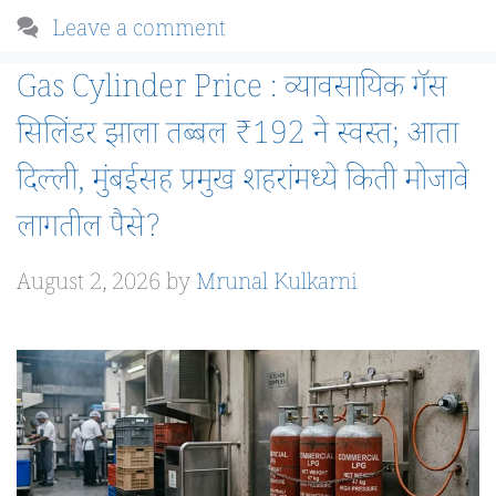
Leave a comment
Gas Cylinder Price : व्यावसायिक गॅस
सिलिंडर झाला तब्बल ₹192 ने स्वस्त; आता
दिल्ली, मुंबईसह प्रमुख शहरांमध्ये किती मोजावे
लागतील पैसे?
August 2, 2026
by
Mrunal Kulkarni