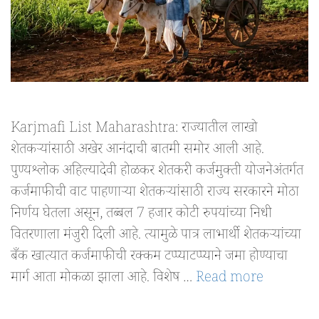
Karjmafi List Maharashtra: राज्यातील लाखो
शेतकऱ्यांसाठी अखेर आनंदाची बातमी समोर आली आहे.
पुण्यश्लोक अहिल्यादेवी होळकर शेतकरी कर्जमुक्ती योजनेअंतर्गत
कर्जमाफीची वाट पाहणाऱ्या शेतकऱ्यांसाठी राज्य सरकारने मोठा
निर्णय घेतला असून, तब्बल 7 हजार कोटी रुपयांच्या निधी
वितरणाला मंजुरी दिली आहे. त्यामुळे पात्र लाभार्थी शेतकऱ्यांच्या
बँक खात्यात कर्जमाफीची रक्कम टप्प्याटप्प्याने जमा होण्याचा
मार्ग आता मोकळा झाला आहे. विशेष …
Read more