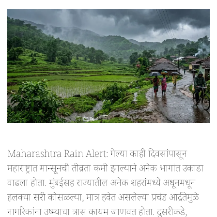
Maharashtra Rain Alert: गेल्या काही दिवसांपासून
महाराष्ट्रात मान्सूनची तीव्रता कमी झाल्याने अनेक भागांत उकाडा
वाढला होता. मुंबईसह राज्यातील अनेक शहरांमध्ये अधूनमधून
हलक्या सरी कोसळल्या, मात्र हवेत असलेल्या प्रचंड आर्द्रतेमुळे
नागरिकांना उष्म्याचा त्रास कायम जाणवत होता. दुसरीकडे,