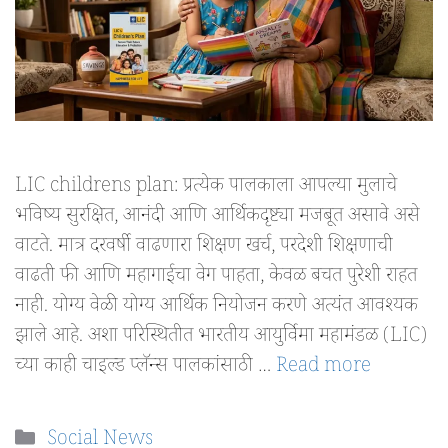
LIC childrens plan: प्रत्येक पालकाला आपल्या मुलाचे
भविष्य सुरक्षित, आनंदी आणि आर्थिकदृष्ट्या मजबूत असावे असे
वाटते. मात्र दरवर्षी वाढणारा शिक्षण खर्च, परदेशी शिक्षणाची
वाढती फी आणि महागाईचा वेग पाहता, केवळ बचत पुरेशी राहत
नाही. योग्य वेळी योग्य आर्थिक नियोजन करणे अत्यंत आवश्यक
झाले आहे. अशा परिस्थितीत भारतीय आयुर्विमा महामंडळ (LIC)
च्या काही चाइल्ड प्लॅन्स पालकांसाठी …
Read more
Categories
Social News