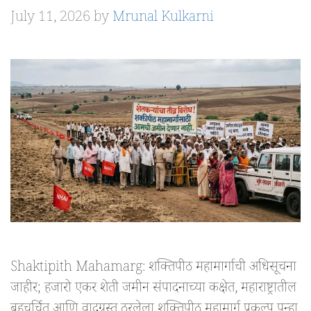
July 11, 2026
by
Mrunal Kulkarni
Shaktipith Mahamarg: शक्तिपीठ महामार्गाची अधिसूचना
जाहीर; हजारो एकर शेती जमीन संपादनाच्या कक्षेत, महाराष्ट्रातील
बहुचर्चित आणि वादग्रस्त ठरलेला शक्तिपीठ महामार्ग प्रकल्प पुन्हा