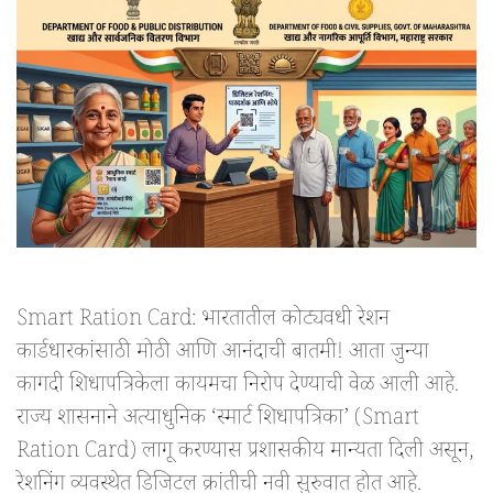
Smart Ration Card: भारतातील कोट्यवधी रेशन
कार्डधारकांसाठी मोठी आणि आनंदाची बातमी! आता जुन्या
कागदी शिधापत्रिकेला कायमचा निरोप देण्याची वेळ आली आहे.
राज्य शासनाने अत्याधुनिक ‘स्मार्ट शिधापत्रिका’ (Smart
Ration Card) लागू करण्यास प्रशासकीय मान्यता दिली असून,
रेशनिंग व्यवस्थेत डिजिटल क्रांतीची नवी सुरुवात होत आहे.