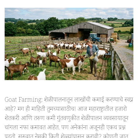
Goat Farming: शेळीपालनातून लाखोंची कमाई करण्याचे स्वप्न
आहे? मग ही माहिती तुमच्यासाठीच! आज महाराष्ट्रातील हजारो
शेतकरी आणि तरुण कमी गुंतवणुकीत शेळीपालन व्यवसायातून
चांगला नफा कमावत आहेत. पण अनेकांना अजूनही एकच प्रश्न
पडतो, सुरुवात नेमकी किती शेळ्यांपासून करावी? कोणती जात