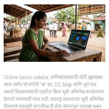
Online jamin naksha: जमीनधारकांसाठी मोठी खुशखबर!
आता जमीन मोजणीची ‘क’ प्रत, DG Map आणि जुने गाव
नकाशे मिळवण्यासाठी तहसील किंवा भूमी अभिलेख कार्यालयात
हेलपाटे मारण्याची गरज नाही. महाराष्ट्र शासनाच्या भूमी अभिलेख
विभागाने महाभूमी प्रणालीवर ही सेवा ऑनलाइन उपलब्ध करून