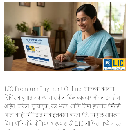
LIC Premium Payment Online: आजच्या वेगवान
डिजिटल युगात जवळपास सर्व आर्थिक व्यवहार ऑनलाइन होत
आहेत. बँकिंग, गुंतवणूक, कर भरणे आणि विमा हप्त्यांचे पेमेंटही
आता काही मिनिटांत मोबाईलवरून करता येते. त्यामुळे आपल्या
विमा पॉलिसीचे प्रीमियम भरण्यासाठी LIC ऑफिस मध्ये जाऊन