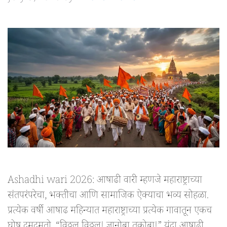
Ashadhi wari 2026: आषाढी वारी म्हणजे महाराष्ट्राच्या
संतपरंपरेचा, भक्तीचा आणि सामाजिक ऐक्याचा भव्य सोहळा.
प्रत्येक वर्षी आषाढ महिन्यात महाराष्ट्राच्या प्रत्येक गावातून एकच
घोष दुमदुमतो, “विठ्ठल विठ्ठल! ज्ञानोबा तुकोबा!” यंदा आषाढी