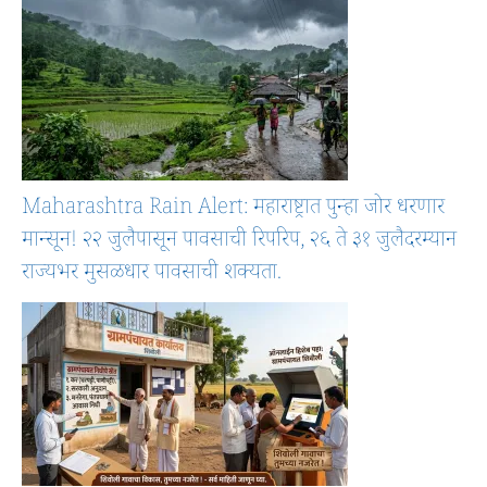
Maharashtra Rain Alert: महाराष्ट्रात पुन्हा जोर धरणार
मान्सून! २२ जुलैपासून पावसाची रिपरिप, २६ ते ३१ जुलैदरम्यान
राज्यभर मुसळधार पावसाची शक्यता.