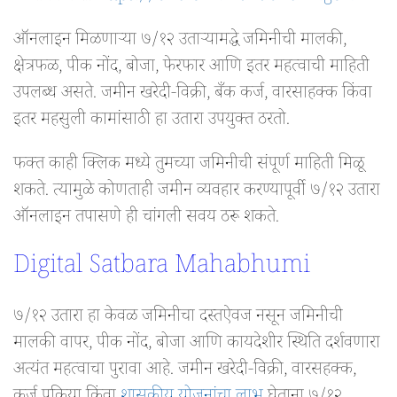
ऑनलाइन मिळणाऱ्या ७/१२ उताऱ्यामद्धे जमिनीची मालकी,
क्षेत्रफळ, पीक नोंद, बोजा, फेरफार आणि इतर महत्वाची माहिती
उपलब्ध असते. जमीन खरेदी-विक्री, बँक कर्ज, वारसाहक्क किंवा
इतर महसुली कामांसाठी हा उतारा उपयुक्त ठरतो.
फक्त काही क्लिक मध्ये तुमच्या जमिनीची संपूर्ण माहिती मिळू
शकते. त्यामुळे कोणताही जमीन व्यवहार करण्यापूर्वी ७/१२ उतारा
ऑनलाइन तपासणे ही चांगली सवय ठरू शकते.
Digital Satbara Mahabhumi
७/१२ उतारा हा केवळ जमिनीचा दस्तऐवज नसून जमिनीची
मालकी वापर, पीक नोंद, बोजा आणि कायदेशीर स्थिति दर्शवणारा
अत्यंत महत्वाचा पुरावा आहे. जमीन खरेदी-विक्री, वारसहक्क,