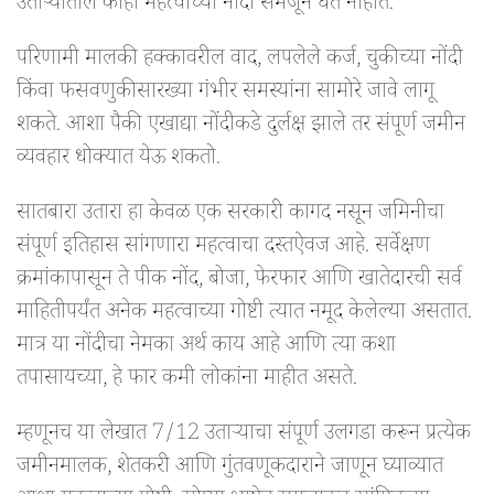
उताऱ्यातील काही महत्वाच्या नोंदी समजून घेत नाहीत.
परिणामी मालकी हक्कावरील वाद, लपलेले कर्ज, चुकीच्या नोंदी
किंवा फसवणुकीसारख्या गंभीर समस्यांना सामोरे जावे लागू
शकते. आशा पैकी एखाद्या नोंदीकडे दुर्लक्ष झाले तर संपूर्ण जमीन
व्यवहार धोक्यात येऊ शकतो.
सातबारा उतारा हा केवळ एक सरकारी कागद नसून जमिनीचा
संपूर्ण इतिहास सांगणारा महत्वाचा दस्तऐवज आहे. सर्वेक्षण
क्रमांकापासून ते पीक नोंद, बोजा, फेरफार आणि खातेदारची सर्व
माहितीपर्यंत अनेक महत्वाच्या गोष्टी त्यात नमूद केलेल्या असतात.
मात्र या नोंदीचा नेमका अर्थ काय आहे आणि त्या कशा
तपासायच्या, हे फार कमी लोकांना माहीत असते.
म्हणूनच या लेखात 7/12 उताऱ्याचा संपूर्ण उलगडा करून प्रत्येक
जमीनमालक, शेतकरी आणि गुंतवणूकदाराने जाणून घ्याव्यात