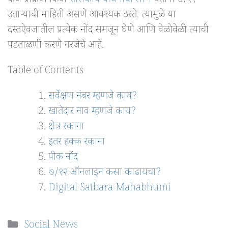
कर्ज प्रक्रिया किंवा
शासकीय योजनांचा लाभ
घेताना ७/१२
उताऱ्याची माहिती असणे आवश्यक ठरते. त्यामुळे या
दस्तऐवजातील प्रत्येक नोंद समजून घेणे आणि वेळोवेळी त्याची
पडताळणी करणे गरजेचे आहे.
Table of Contents
सर्वेक्षण नंबर म्हणजे काय?
खातेदार नाव म्हणजे काय?
क्षेत्र रकाना
इतर हक्क रकाना
पीक नोंद
७/१२ ऑनलाइन कसा काढायचा?
Digital Satbara Mahabhumi
Categories
Social News