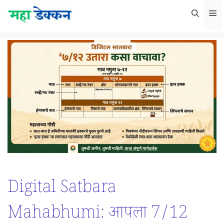
Skip
M
to
content
Digital Satbara
Mahabhumi: आपला 7/12