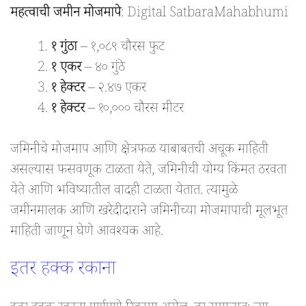
महत्वाची जमीन मोजमापे
: Digital SatbaraMahabhumi
१ गुंठा
– १,०८९ चौरस फुट
१ एकर
– ४० गुंठे
१ हेक्टर
– २.४७ एकर
१ हेक्टर
– १०,००० चौरस मीटर
जमिनीचे मोजमाप आणि क्षेत्रफळ याबाबतची अचूक माहिती
असल्यास फसवणूक टाळता येते, जमिनीची योग्य किंमत ठरवता
येते आणि भविष्यातील वादही टाळता येतात. त्यामुळे
जमीनमालक आणि खरेदीदाराने जमिनीच्या मोजमापाची मूलभूत
माहिती जाणून घेणे आवश्यक आहे.
इतर हक्क रकाना