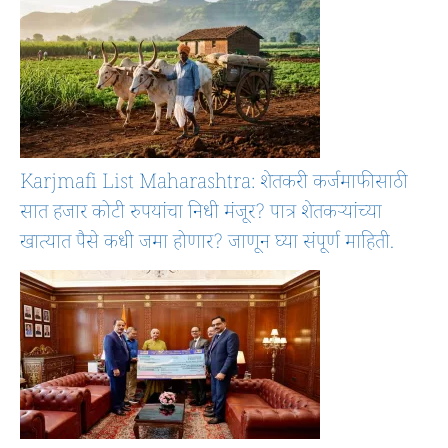
Karjmafi List Maharashtra: शेतकरी कर्जमाफीसाठी
सात हजार कोटी रुपयांचा निधी मंजूर? पात्र शेतकऱ्यांच्या
खात्यात पैसे कधी जमा होणार? जाणून घ्या संपूर्ण माहिती.