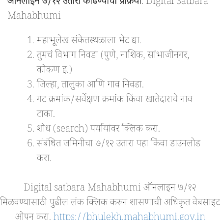
ऑनलाइन ७/१२ उतारा काढण्याची प्रक्रिया
: Digital Satbara
Mahabhumi
महाभूलेख संकेतस्थळाला भेट द्या.
तुमचं विभाग निवडा (पुणे, नाशिक, सांभाजीनगर,
कोकण इ.)
जिल्हा, तालुका आणि गाव निवडा.
गट क्रमांक/सर्वेक्षण क्रमांक किंवा खातेदाराचे नाव
टाका.
शोध (search) पर्यायांवर क्लिक करा.
संबंधित जमिनीचा ७/१२ उतारा पहा किंवा डाउनलोड
करा.
Digital satbara Mahabhumi ऑनलाइन ७/१२
मिळवण्यासाठी पुढील लंक क्लिक करून शासणाची अधिकृत वेबसाइट
ओपन करा.
https://bhulekh.mahabhumi.gov.in