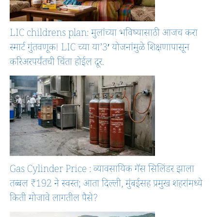
LIC childrens plan: मुलांच्या भविष्यासाठी आजच करा
स्मार्ट गुंतवणूक! LIC च्या या’3′ योजनांमुळे शिक्षणापासून
करिअरपर्यंतची चिंता होईल दूर.
Gas Cylinder Price : व्यावसायिक गॅस सिलिंडर झाला
तब्बल ₹192 ने स्वस्त; आता दिल्ली, मुंबईसह प्रमुख शहरांमध्ये
किती मोजावे लागतील पैसे?