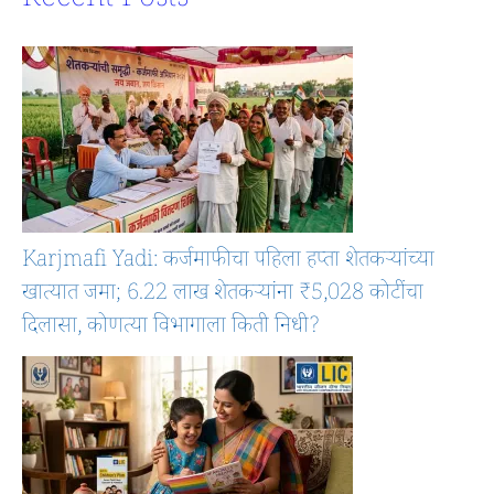
Recent Posts
Karjmafi Yadi: कर्जमाफीचा पहिला हप्ता शेतकऱ्यांच्या
खात्यात जमा; 6.22 लाख शेतकऱ्यांना ₹5,028 कोटींचा
दिलासा, कोणत्या विभागाला किती निधी?