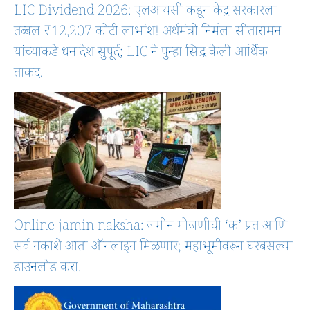
LIC Dividend 2026: एलआयसी कडून केंद्र सरकारला
तब्बल ₹12,207 कोटी लाभांश! अर्थमंत्री निर्मला सीतारामन
यांच्याकडे धनादेश सुपूर्द; LIC ने पुन्हा सिद्ध केली आर्थिक
ताकद.
Online jamin naksha: जमीन मोजणीची ‘क’ प्रत आणि
सर्व नकाशे आता ऑनलाइन मिळणार; महाभूमीवरून घरबसल्या
डाउनलोड करा.