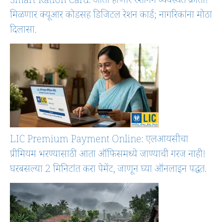
Smart Ration Card: आता होणार रेशनिंग व्यवस्थेत क्रांती!
मिळणार क्यूआर कोडसह डिजिटल रेशन कार्ड; नागरिकांना मोठा
दिलासा.
LIC Premium Payment Online: एलआयसीचा
प्रीमियम भरण्यासाठी आता ऑफिसमध्ये जाण्याची गरज नाही!
घरबसल्या 2 मिनिटांत करा पेमेंट, जाणून घ्या ऑनलाइन पद्धत.