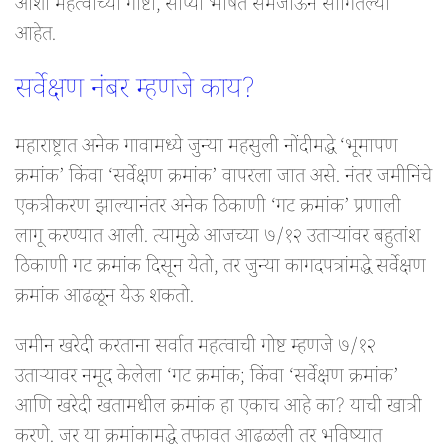
आशा महत्वाच्या गोष्टी, सोप्या भाषेत समजाऊन सांगितल्या
आहेत.
सर्वेक्षण नंबर म्हणजे काय?
महाराष्ट्रात अनेक गावामध्ये जुन्या महसुली नोंदीमद्धे ‘भूमापण
क्रमांक’ किंवा ‘सर्वेक्षण क्रमांक’ वापरला जात असे. नंतर जमीनिंचे
एकत्रीकरण झाल्यानंतर अनेक ठिकाणी ‘गट क्रमांक’ प्रणाली
लागू करण्यात आली. त्यामुळे आजच्या ७/१२ उताऱ्यांवर बहुतांश
ठिकाणी गट क्रमांक दिसून येतो, तर जुन्या कागदपत्रांमद्धे सर्वेक्षण
क्रमांक आढळून येऊ शकतो.
जमीन खरेदी करताना सर्वात महत्वाची गोष्ट म्हणजे ७/१२
उताऱ्यावर नमूद केलेला ‘गट क्रमांक; किंवा ‘सर्वेक्षण क्रमांक’
आणि खरेदी खतामधील क्रमांक हा एकाच आहे का? याची खात्री
करणे. जर या क्रमांकामद्धे तफावत आढळली तर भविष्यात