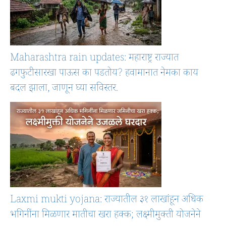
Maharashtra rain updates: महाराष्ट्र राज्यात
ढगफुटीसारखा पाऊस का पडतोय? हवामानात नेमका काय
बदल झाला, जाणून घ्या सविस्तर.
Laxmi mukti yojana: राज्यातील ३१ लाखांहून अधिक
भगिनींना मिळणार मातीचा खरा हक्क; लक्ष्मीमुक्ती योजनेने