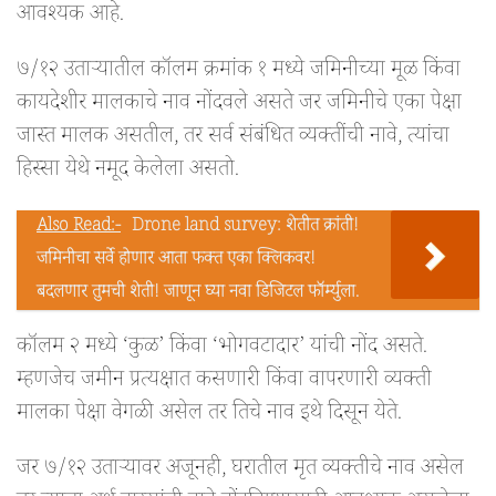
आवश्यक आहे.
७/१२ उताऱ्यातील कॉलम क्रमांक १ मध्ये जमिनीच्या मूळ किंवा
कायदेशीर मालकाचे नाव नोंदवले असते जर जमिनीचे एका पेक्षा
जास्त मालक असतील, तर सर्व संबंधित व्यक्तींची नावे, त्यांचा
हिस्सा येथे नमूद केलेला असतो.
Also Read:-
Drone land survey: शेतीत क्रांती!
जमिनीचा सर्वे होणार आता फक्त एका क्लिकवर!
बदलणार तुमची शेती! जाणून घ्या नवा डिजिटल फॉर्म्युला.
कॉलम २ मध्ये ‘कुळ’ किंवा ‘भोगवटादार’ यांची नोंद असते.
म्हणजेच जमीन प्रत्यक्षात कसणारी किंवा वापरणारी व्यक्ती
मालका पेक्षा वेगळी असेल तर तिचे नाव इथे दिसून येते.
जर ७/१२ उताऱ्यावर अजूनही, घरातील मृत व्यक्तीचे नाव असेल