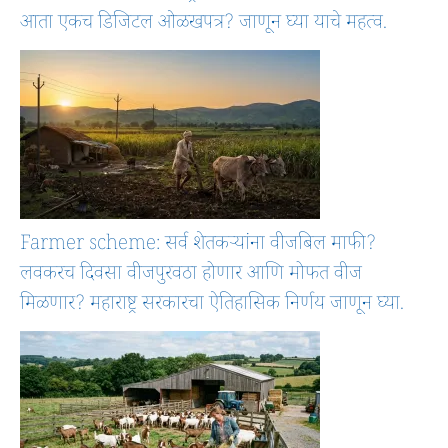
आता एकच डिजिटल ओळखपत्र? जाणून घ्या याचे महत्व.
Farmer scheme: सर्व शेतकऱ्यांना वीजबिल माफी?
लवकरच दिवसा वीजपुरवठा होणार आणि मोफत वीज
मिळणार? महाराष्ट्र सरकारचा ऐतिहासिक निर्णय जाणून घ्या.