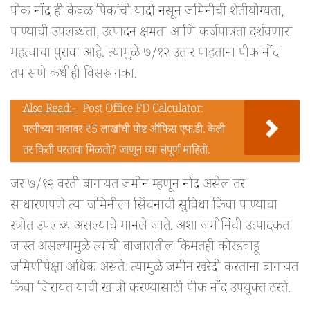
पीक नोंद ही केवळ पिकांची यादी नसून जमिनीची शेतीयोग्यता,
पाण्याची उपलब्धता, उत्पादन क्षमता आणि कर्जपात्रता दर्शवणारा
महत्वाचा पुरावा आहे. त्यामुळे ७/१२ उतार पाहताना पीक नोंद
तपासणे कधीही विसरू नका.
Also Read:-
Post Office FD Calculator:
पत्नीच्या नावावर ₹5 लाखांची पोष्ट ऑफिस एफ.डी. केली
तर किती परतावा मिळतो? जाणून घ्या संपूर्ण माहिती.
जर ७/१२ वरती बागायत जमीन म्हणून नोंद असेल तर
साधारणपणे त्या जमिनीला सिंचनाची सुविधा किंवा पाण्याचा
स्त्रोत उपलब्ध असल्याचे मानले जाते. अशा जमीनिंची उत्पादकता
जास्त असल्यामुळे त्यांची बाजारातील किंमतही कोरडवाहू
जमिणीपेक्षा अधिक असते. त्यामुळे जमीन खरेदी करताना बागायत
किंवा जिरायत याची खात्री करण्यासाठी पीक नोंद उपयुक्त ठरते.