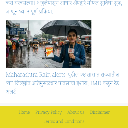
करा घरबसल्या! १ जुलैपासून आधार ॲपद्वारे मोफत सुविधा सुरू,
जाणून घ्या संपूर्ण प्रक्रिया.
Maharashtra Rain alerts: पुढील २४ तासांत राज्यातील
‘या’ जिल्ह्यांत अतिमुसळधार पावसाचा इशारा; IMD कडून रेड
अलर्ट
Home
Privacy Policy
About us
Disclaimer
Terms and Conditions