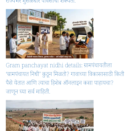
राज्यभर मुसळधार पावसाची शक्यता.
Gram panchayat nidhi details: ग्रामपंचायतीला
‘ग्रामपंचायत निधी’ कुठून मिळतो? गावाच्या विकासासाठी किती
पैसे येतात आणि त्याचा हिशेब ऑनलाइन कसा पाहायचा?
जाणून घ्या सर्व माहिती.