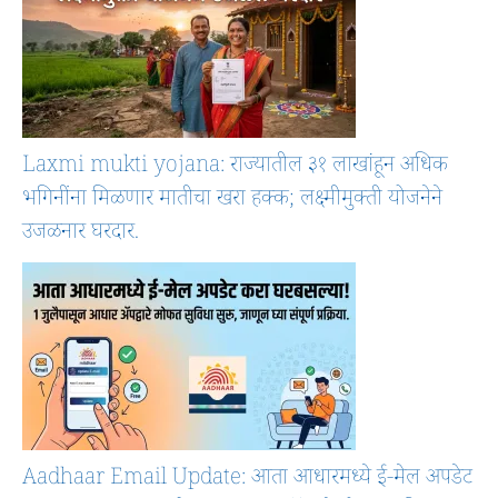
Laxmi mukti yojana: राज्यातील ३१ लाखांहून अधिक
भगिनींना मिळणार मातीचा खरा हक्क; लक्ष्मीमुक्ती योजनेने
उजळनार घरदार.
Aadhaar Email Update: आता आधारमध्ये ई-मेल अपडेट