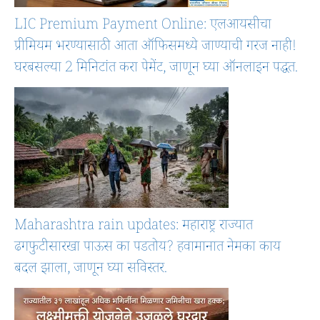
LIC Premium Payment Online: एलआयसीचा
प्रीमियम भरण्यासाठी आता ऑफिसमध्ये जाण्याची गरज नाही!
घरबसल्या 2 मिनिटांत करा पेमेंट, जाणून घ्या ऑनलाइन पद्धत.
Maharashtra rain updates: महाराष्ट्र राज्यात
ढगफुटीसारखा पाऊस का पडतोय? हवामानात नेमका काय
बदल झाला, जाणून घ्या सविस्तर.