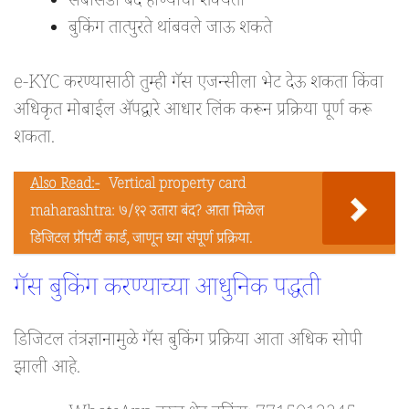
सबसिडी बंद होण्याची शक्यता
बुकिंग तात्पुरते थांबवले जाऊ शकते
e-KYC करण्यासाठी तुम्ही गॅस एजन्सीला भेट देऊ शकता किंवा
अधिकृत मोबाईल ॲपद्वारे आधार लिंक करून प्रक्रिया पूर्ण करू
शकता.
Also Read:-
Vertical property card
maharashtra: ७/१२ उतारा बंद? आता मिळेल
डिजिटल प्रॉपर्टी कार्ड, जाणून घ्या संपूर्ण प्रक्रिया.
गॅस बुकिंग करण्याच्या आधुनिक पद्धती
डिजिटल तंत्रज्ञानामुळे गॅस बुकिंग प्रक्रिया आता अधिक सोपी
झाली आहे.