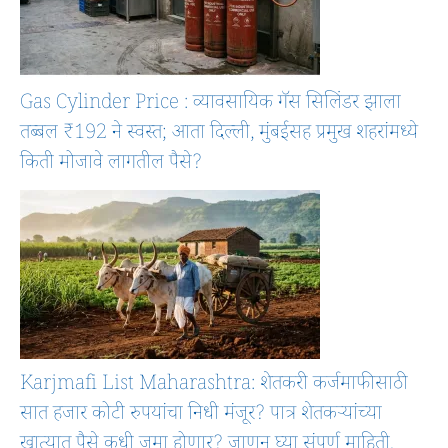
Gas Cylinder Price : व्यावसायिक गॅस सिलिंडर झाला
तब्बल ₹192 ने स्वस्त; आता दिल्ली, मुंबईसह प्रमुख शहरांमध्ये
किती मोजावे लागतील पैसे?
Karjmafi List Maharashtra: शेतकरी कर्जमाफीसाठी
सात हजार कोटी रुपयांचा निधी मंजूर? पात्र शेतकऱ्यांच्या
खात्यात पैसे कधी जमा होणार? जाणून घ्या संपूर्ण माहिती.