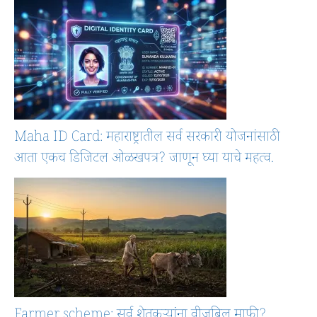
Maha ID Card: महाराष्ट्रातील सर्व सरकारी योजनांसाठी
आता एकच डिजिटल ओळखपत्र? जाणून घ्या याचे महत्व.
Farmer scheme: सर्व शेतकऱ्यांना वीजबिल माफी?