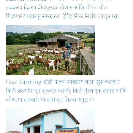
लवकरच दिवसा वीजपुरवठा होणार आणि मोफत वीज
मिळणार? महाराष्ट्र सरकारचा ऐतिहासिक निर्णय जाणून घ्या.
Goat Farming: शेळी पालन व्यवसाय कसा सुरू करावा?
किती शेळ्यांपासून सुरुवात करावी, किती गुंतवणूक लागते आणि
कोणत्या सरकारी योजनांमधून मिळते अनुदान?