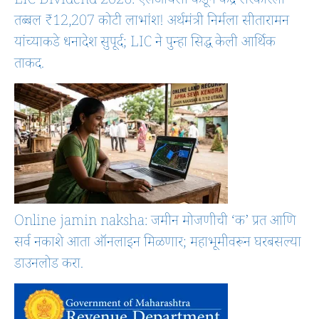
LIC Dividend 2026: एलआयसी कडून केंद्र सरकारला
तब्बल ₹12,207 कोटी लाभांश! अर्थमंत्री निर्मला सीतारामन
यांच्याकडे धनादेश सुपूर्द; LIC ने पुन्हा सिद्ध केली आर्थिक
ताकद.
Online jamin naksha: जमीन मोजणीची ‘क’ प्रत आणि
सर्व नकाशे आता ऑनलाइन मिळणार; महाभूमीवरून घरबसल्या
डाउनलोड करा.