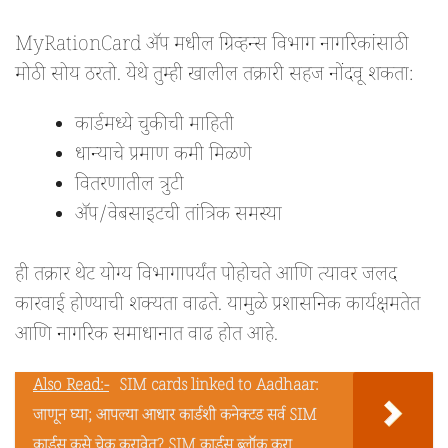
MyRationCard ॲप मधील ग्रिव्हन्स विभाग नागरिकांसाठी
मोठी सोय ठरतो. येथे तुम्ही खालील तक्रारी सहज नोंदवू शकता:
कार्डमध्ये चुकीची माहिती
धान्याचे प्रमाण कमी मिळणे
वितरणातील त्रुटी
ॲप/वेबसाइटची तांत्रिक समस्या
ही तक्रार थेट योग्य विभागापर्यंत पोहोचते आणि त्यावर जलद
कारवाई होण्याची शक्यता वाढते. यामुळे प्रशासनिक कार्यक्षमतेत
आणि नागरिक समाधानात वाढ होत आहे.
Also Read:-
SIM cards linked to Aadhaar:
जाणून घ्या; आपल्या आधार कार्डशी कनेक्टड सर्व SIM
कार्ड्स कसे चेक करावेत? SIM कार्ड्स ब्लॉक करा.