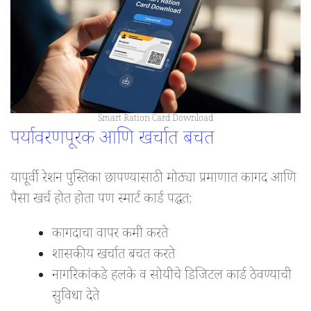
Smart Ration Card Download
पर्यावरणपूरक आणि खर्चात बचत
यापूर्वी रेशन पुस्तिका छापण्यासाठी मोठ्या प्रमाणात कागद आणि
पैसा खर्च होत होता पण स्मार्ट कार्ड पद्धत:
कागदाचा वापर कमी करते
शासकीय खर्चात बचत करते
नागरिकांकडे हलके व सोयीचे डिजिटल कार्ड ठेवण्याची
सुविधा देते