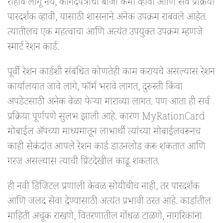
राहावे लागू नये, कागदपत्रांचा बोजा कमी व्हावा आणि सर्व प्रक्रिया
पारदर्शक व्हावी, यासाठी शासनाने अनेक उपक्रम राबवले आहेत.
त्यातीलच एक महत्वाचा आणि अत्यंत उपयुक्त उपक्रम म्हणजे
स्मार्ट रेशन कार्ड.
पूर्वी रेशन कार्डशी संबंधित कोणतेही काम करायचे असल्यास रेशन
कार्यालयात जावे लागे, फॉर्म भरावे लागत, दुरुस्ती किंवा
अपडेटसाठी अनेक वेळा फेऱ्या माराव्या लागत. पण आता ही सर्व
प्रक्रिया पूर्णपणे सुलभ झाली आहे. कारण MyRationCard
मोबाईल ॲपच्या माध्यमातून लाभार्थी त्यांच्या मोबाईलवरूनच
काही सेकंदांत आपले रेशन कार्ड डाउनलोड करू शकतात आणि
गरज असल्यास त्याची प्रिंटदेखील काढू शकतात.
ही नवी डिजिटल प्रणाली केवळ सोयीचीच नाही, तर पारदर्शक
आणि जलद सेवा देण्यासाठी अत्यंत प्रभावी ठरत आहे. कार्डातील
माहिती अचूक राखणे, वितरणातील गोंधळ टाळणे, नागरिकांना