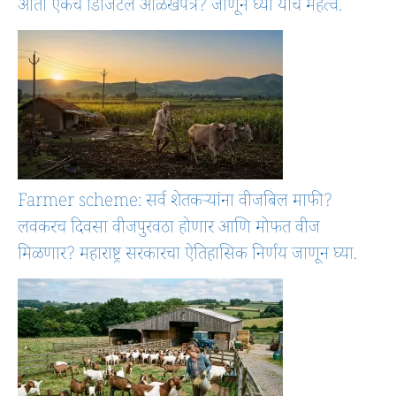
आता एकच डिजिटल ओळखपत्र? जाणून घ्या याचे महत्व.
Farmer scheme: सर्व शेतकऱ्यांना वीजबिल माफी?
लवकरच दिवसा वीजपुरवठा होणार आणि मोफत वीज
मिळणार? महाराष्ट्र सरकारचा ऐतिहासिक निर्णय जाणून घ्या.