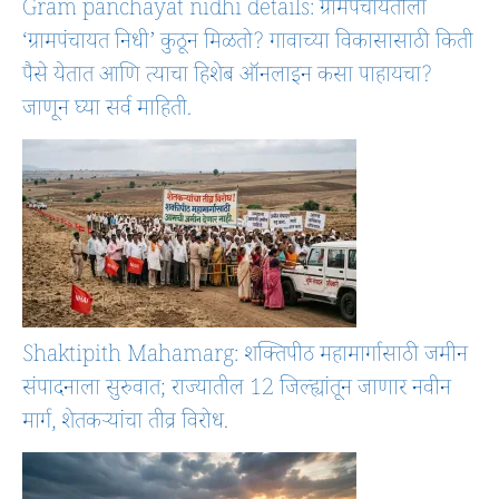
Gram panchayat nidhi details: ग्रामपंचायतीला
‘ग्रामपंचायत निधी’ कुठून मिळतो? गावाच्या विकासासाठी किती
पैसे येतात आणि त्याचा हिशेब ऑनलाइन कसा पाहायचा?
जाणून घ्या सर्व माहिती.
Shaktipith Mahamarg: शक्तिपीठ महामार्गासाठी जमीन
संपादनाला सुरुवात; राज्यातील 12 जिल्ह्यांतून जाणार नवीन
मार्ग, शेतकऱ्यांचा तीव्र विरोध.