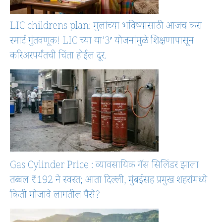
LIC childrens plan: मुलांच्या भविष्यासाठी आजच करा
स्मार्ट गुंतवणूक! LIC च्या या’3′ योजनांमुळे शिक्षणापासून
करिअरपर्यंतची चिंता होईल दूर.
Gas Cylinder Price : व्यावसायिक गॅस सिलिंडर झाला
तब्बल ₹192 ने स्वस्त; आता दिल्ली, मुंबईसह प्रमुख शहरांमध्ये
किती मोजावे लागतील पैसे?