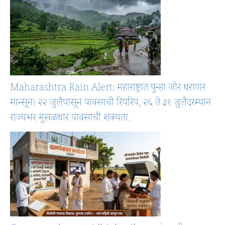
Maharashtra Rain Alert: महाराष्ट्रात पुन्हा जोर धरणार
मान्सून! २२ जुलैपासून पावसाची रिपरिप, २६ ते ३१ जुलैदरम्यान
राज्यभर मुसळधार पावसाची शक्यता.