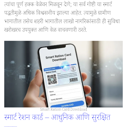
त्यांचा पूर्ण हक्क वेळेवर मिळवून देणे; या सर्व गोष्टी या स्मार्ट
पद्धतीमुळे अधिक विश्वसनीय झाल्या आहेत. त्यामुळे ग्रामीण
भागातील तसेच शहरी भागातील लाखो नागरिकांसाठी ही सुविधा
खरोखरच उपयुक्त आणि वेळ वाचवणारी ठरते.
Smart Ration Card Download
स्मार्ट रेशन कार्ड – आधुनिक आणि सुरक्षित