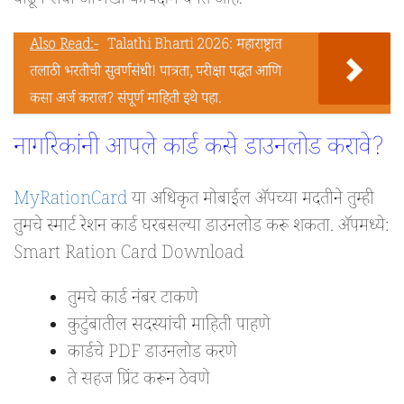
वाढून सेवा आणखी कार्यक्षम बनत आहे.
Also Read:-
Talathi Bharti 2026: महाराष्ट्रात
तलाठी भरतीची सुवर्णसंधी! पात्रता, परीक्षा पद्धत आणि
कसा अर्ज कराल? संपूर्ण माहिती इथे पहा.
नागरिकांनी आपले कार्ड कसे डाउनलोड करावे?
MyRationCard
या अधिकृत मोबाईल ॲपच्या मदतीने तुम्ही
तुमचे स्मार्ट रेशन कार्ड घरबसल्या डाउनलोड करू शकता. ॲपमध्ये:
Smart Ration Card Download
तुमचे कार्ड नंबर टाकणे
कुटुंबातील सदस्यांची माहिती पाहणे
कार्डचे PDF डाउनलोड करणे
ते सहज प्रिंट करून ठेवणे