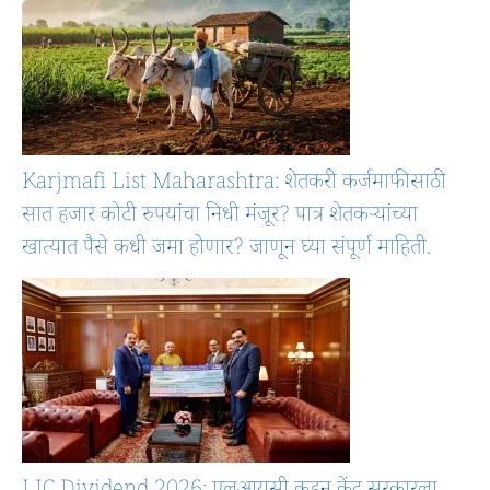
Karjmafi List Maharashtra: शेतकरी कर्जमाफीसाठी
सात हजार कोटी रुपयांचा निधी मंजूर? पात्र शेतकऱ्यांच्या
खात्यात पैसे कधी जमा होणार? जाणून घ्या संपूर्ण माहिती.