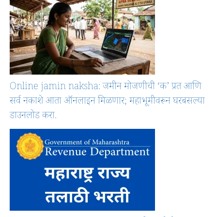
Online jamin naksha: जमीन मोजणीची ‘क’ प्रत आणि
सर्व नकाशे आता ऑनलाइन मिळणार; महाभूमीवरून घरबसल्या
डाउनलोड करा.