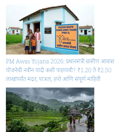
PM Awas Yojana 2026: प्रधानमंत्री ग्रामीण आवास
योजनेची नवीन यादी कशी पाहायची? ₹1.20 ते ₹2.50
लाखांपर्यंत मदत, पात्रता, हप्ते आणि संपूर्ण माहिती