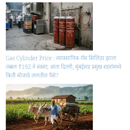
Gas Cylinder Price : व्यावसायिक गॅस सिलिंडर झाला
तब्बल ₹192 ने स्वस्त; आता दिल्ली, मुंबईसह प्रमुख शहरांमध्ये
किती मोजावे लागतील पैसे?