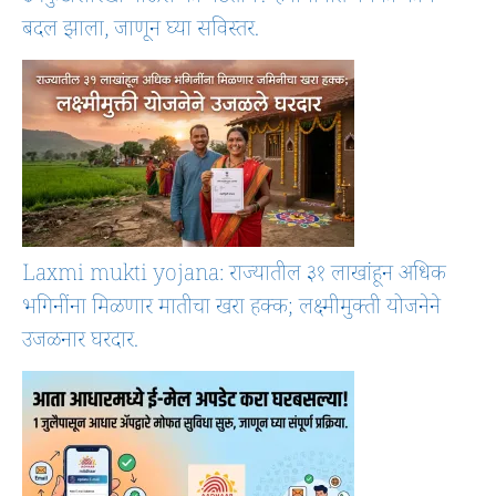
बदल झाला, जाणून घ्या सविस्तर.
Laxmi mukti yojana: राज्यातील ३१ लाखांहून अधिक
भगिनींना मिळणार मातीचा खरा हक्क; लक्ष्मीमुक्ती योजनेने
उजळनार घरदार.