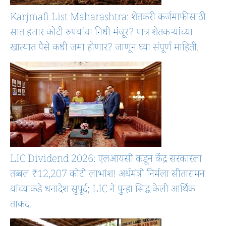
Karjmafi List Maharashtra: शेतकरी कर्जमाफीसाठी
सात हजार कोटी रुपयांचा निधी मंजूर? पात्र शेतकऱ्यांच्या
खात्यात पैसे कधी जमा होणार? जाणून घ्या संपूर्ण माहिती.
LIC Dividend 2026: एलआयसी कडून केंद्र सरकारला
तब्बल ₹12,207 कोटी लाभांश! अर्थमंत्री निर्मला सीतारामन
यांच्याकडे धनादेश सुपूर्द; LIC ने पुन्हा सिद्ध केली आर्थिक
ताकद.