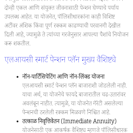
ज्यामुळे पॉलिसीधारकांना आर्थिक स्थैर्य मिळवता येईल. यामध्ये
दोन्ही एकल आणि संयुक्त जीवनासाठी पेन्शन घेण्याचे पर्याय
उपलब्ध आहेत. या योजनेत, पॉलिसीधारकांना काही विशिष्ट
अटींवर अंशिक किंवा पूर्ण रक्कम काढण्याची परवानगी देखील
दिली आहे, ज्यामुळे ते त्यांच्या गरजेनुसार आपल्या पैशांचे नियोजन
करू शकतील.
एलआयसी स्मार्ट पेन्शन प्लॅन मुख्य वैशिष्ट्ये
नॉन-पार्टिसिपेटिंग आणि नॉन-लिंक्ड योजना
एलआयसी स्मार्ट पेन्शन प्लॅन बाजाराशी जोडलेली नाही.
याचा अर्थ, या योजनेचे फायदे बाजारातील चढ-उतारांवर
अवलंबून नाहीत. त्यामुळे, या योजनेत गॅरंटी असलेल्या
पेन्शनची ठरलेली रक्कम मिळवणे निश्चित आहे.
तत्काळ निवृत्तिवेतन (Immediate Annuity)
योजनेसाठी एक आकर्षक वैशिष्ट्य म्हणजे पॉलिसीधारक