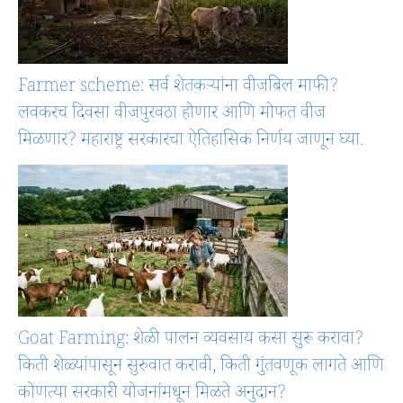
Farmer scheme: सर्व शेतकऱ्यांना वीजबिल माफी?
लवकरच दिवसा वीजपुरवठा होणार आणि मोफत वीज
मिळणार? महाराष्ट्र सरकारचा ऐतिहासिक निर्णय जाणून घ्या.
Goat Farming: शेळी पालन व्यवसाय कसा सुरू करावा?
किती शेळ्यांपासून सुरुवात करावी, किती गुंतवणूक लागते आणि
कोणत्या सरकारी योजनांमधून मिळते अनुदान?