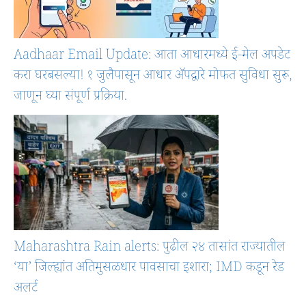
Aadhaar Email Update: आता आधारमध्ये ई-मेल अपडेट
करा घरबसल्या! १ जुलैपासून आधार ॲपद्वारे मोफत सुविधा सुरू,
जाणून घ्या संपूर्ण प्रक्रिया.
Maharashtra Rain alerts: पुढील २४ तासांत राज्यातील
‘या’ जिल्ह्यांत अतिमुसळधार पावसाचा इशारा; IMD कडून रेड
अलर्ट