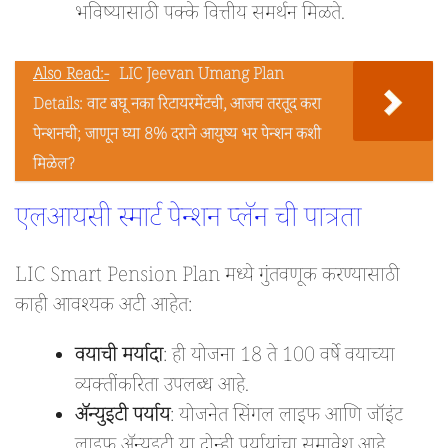
भविष्यासाठी पक्के वित्तीय समर्थन मिळते.
Also Read:-
LIC Jeevan Umang Plan
Details: वाट बघू नका रिटायरमेंटची, आजच तरतूद करा
पेन्शनची; जाणून घ्या 8% दराने आयुष्य भर पेन्शन कशी
मिळेल?
एलआयसी स्मार्ट पेन्शन प्लॅन ची पात्रता
LIC Smart Pension Plan मध्ये गुंतवणूक करण्यासाठी
काही आवश्यक अटी आहेत:
वयाची मर्यादा
: ही योजना 18 ते 100 वर्षे वयाच्या
व्यक्तींकरिता उपलब्ध आहे.
अ‍ॅन्युइटी पर्याय
: योजनेत सिंगल लाइफ आणि जॉइंट