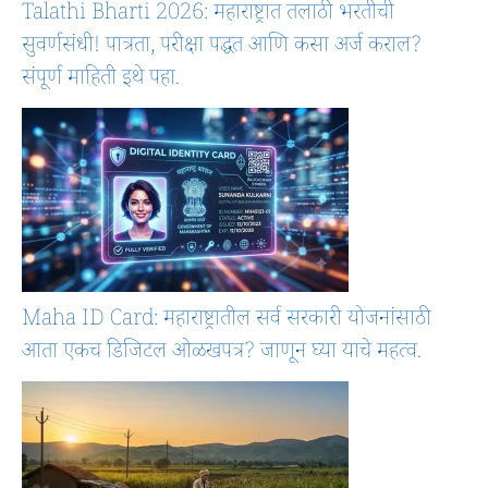
Talathi Bharti 2026: महाराष्ट्रात तलाठी भरतीची
सुवर्णसंधी! पात्रता, परीक्षा पद्धत आणि कसा अर्ज कराल?
संपूर्ण माहिती इथे पहा.
Maha ID Card: महाराष्ट्रातील सर्व सरकारी योजनांसाठी
आता एकच डिजिटल ओळखपत्र? जाणून घ्या याचे महत्व.