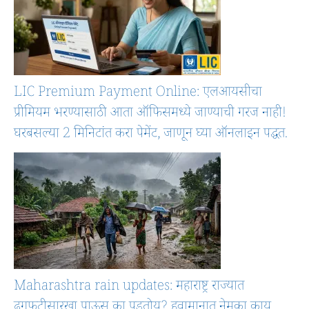
LIC Premium Payment Online: एलआयसीचा
प्रीमियम भरण्यासाठी आता ऑफिसमध्ये जाण्याची गरज नाही!
घरबसल्या 2 मिनिटांत करा पेमेंट, जाणून घ्या ऑनलाइन पद्धत.
Maharashtra rain updates: महाराष्ट्र राज्यात
ढगफुटीसारखा पाऊस का पडतोय? हवामानात नेमका काय