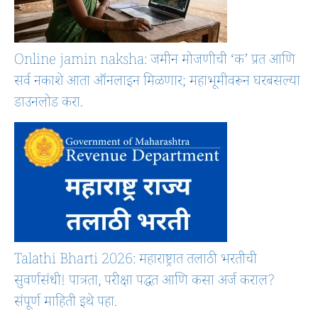
Online jamin naksha: जमीन मोजणीची ‘क’ प्रत आणि
सर्व नकाशे आता ऑनलाइन मिळणार; महाभूमीवरून घरबसल्या
डाउनलोड करा.
Talathi Bharti 2026: महाराष्ट्रात तलाठी भरतीची
सुवर्णसंधी! पात्रता, परीक्षा पद्धत आणि कसा अर्ज कराल?
संपूर्ण माहिती इथे पहा.