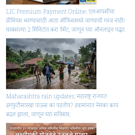
LIC Premium Payment Online: एलआयसीचा
प्रीमियम भरण्यासाठी आता ऑफिसमध्ये जाण्याची गरज नाही!
घरबसल्या 2 मिनिटांत करा पेमेंट, जाणून घ्या ऑनलाइन पद्धत.
Maharashtra rain updates: महाराष्ट्र राज्यात
ढगफुटीसारखा पाऊस का पडतोय? हवामानात नेमका काय
बदल झाला, जाणून घ्या सविस्तर.