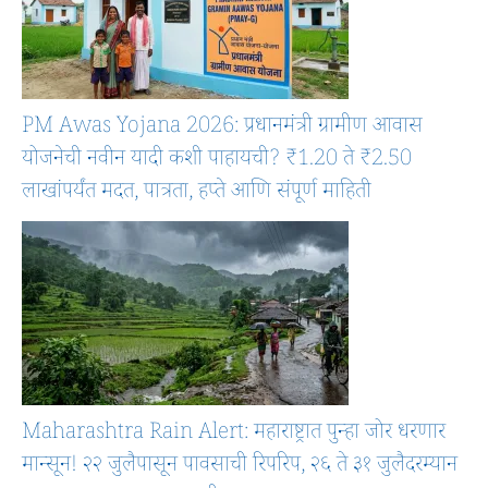
PM Awas Yojana 2026: प्रधानमंत्री ग्रामीण आवास
योजनेची नवीन यादी कशी पाहायची? ₹1.20 ते ₹2.50
लाखांपर्यंत मदत, पात्रता, हप्ते आणि संपूर्ण माहिती
Maharashtra Rain Alert: महाराष्ट्रात पुन्हा जोर धरणार
मान्सून! २२ जुलैपासून पावसाची रिपरिप, २६ ते ३१ जुलैदरम्यान