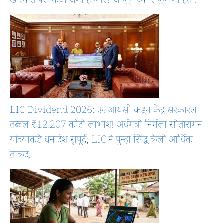
खात्यात पैसे कधी जमा होणार? जाणून घ्या संपूर्ण माहिती.
LIC Dividend 2026: एलआयसी कडून केंद्र सरकारला
तब्बल ₹12,207 कोटी लाभांश! अर्थमंत्री निर्मला सीतारामन
यांच्याकडे धनादेश सुपूर्द; LIC ने पुन्हा सिद्ध केली आर्थिक
ताकद.