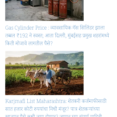
Gas Cylinder Price : व्यावसायिक गॅस सिलिंडर झाला
तब्बल ₹192 ने स्वस्त; आता दिल्ली, मुंबईसह प्रमुख शहरांमध्ये
किती मोजावे लागतील पैसे?
Karjmafi List Maharashtra: शेतकरी कर्जमाफीसाठी
सात हजार कोटी रुपयांचा निधी मंजूर? पात्र शेतकऱ्यांच्या