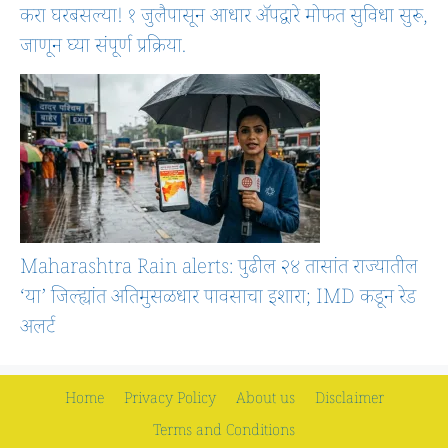
करा घरबसल्या! १ जुलैपासून आधार ॲपद्वारे मोफत सुविधा सुरू,
जाणून घ्या संपूर्ण प्रक्रिया.
Maharashtra Rain alerts: पुढील २४ तासांत राज्यातील
‘या’ जिल्ह्यांत अतिमुसळधार पावसाचा इशारा; IMD कडून रेड
अलर्ट
Home
Privacy Policy
About us
Disclaimer
Terms and Conditions