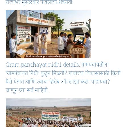
राज्यभर मुसळधार पावसाची शक्यता.
Gram panchayat nidhi details: ग्रामपंचायतीला
‘ग्रामपंचायत निधी’ कुठून मिळतो? गावाच्या विकासासाठी किती
पैसे येतात आणि त्याचा हिशेब ऑनलाइन कसा पाहायचा?
जाणून घ्या सर्व माहिती.