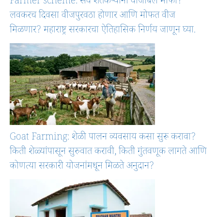
Farmer scheme: सर्व शेतकऱ्यांना वीजबिल माफी?
लवकरच दिवसा वीजपुरवठा होणार आणि मोफत वीज
मिळणार? महाराष्ट्र सरकारचा ऐतिहासिक निर्णय जाणून घ्या.
Goat Farming: शेळी पालन व्यवसाय कसा सुरू करावा?
किती शेळ्यांपासून सुरुवात करावी, किती गुंतवणूक लागते आणि
कोणत्या सरकारी योजनांमधून मिळते अनुदान?