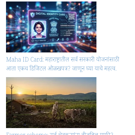
Maha ID Card: महाराष्ट्रातील सर्व सरकारी योजनांसाठी
आता एकच डिजिटल ओळखपत्र? जाणून घ्या याचे महत्व.