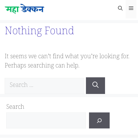
Skip
M
to
content
Nothing Found
It seems we can’t find what you’re looking for.
Perhaps searching can help.
Search
for:
Search