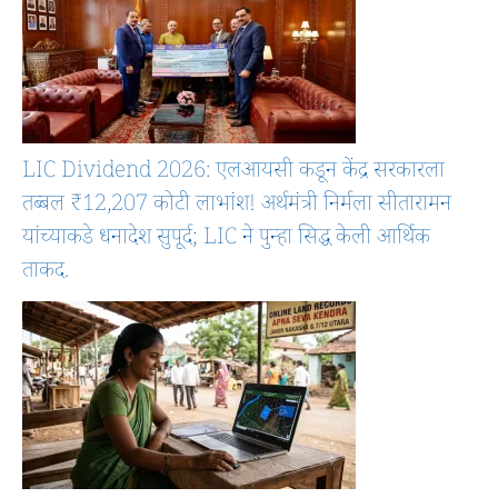
LIC Dividend 2026: एलआयसी कडून केंद्र सरकारला
तब्बल ₹12,207 कोटी लाभांश! अर्थमंत्री निर्मला सीतारामन
यांच्याकडे धनादेश सुपूर्द; LIC ने पुन्हा सिद्ध केली आर्थिक
ताकद.