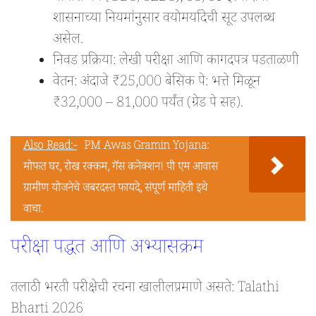
शासनाच्या नियमांनुसार वयोमर्यादेची सूट उपलब्ध
असेल.
निवड प्रक्रिया: लेखी परीक्षा आणि कागदपत्र पडताळणी
वेतन: अंदाजे ₹25,000 बेसिक पे: भत्ते मिळून
₹32,000 – 81,000 पर्यंत (ग्रेड पे सह).
Also Read:-
PM Awas Gramin Yojana:
मोफत घर, रोख रक्कम, गॅस कनेक्शन! पी एम आवास
ग्रामीण योजनेचे जबरदस्त फायदे, संपूर्ण माहिती इथे
वाचा.
परीक्षा पद्धत आणि अभ्यासक्रम
तलाठी भरती परीक्षेची रचना खालीलप्रमाणे असते: Talathi
Bharti 2026