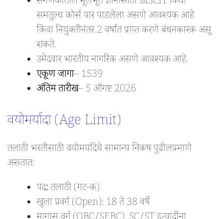
संगणकातील मूलभूत ज्ञानासाठी MSCIT किंवा
समतुल्य कोर्स पार पाडलेला असणे आवश्यक आहे
किंवा नियुक्तीनंतर 2 वर्षांत प्राप्त करणे बंधनकारक असू
शकते.
उमेदवार भारतीय नागरिक असणे आवश्यक आहे.
एकूण जागा
– 1539
अंतिम तारीख
– 5 ऑगष्ट 2026
वयोमर्यादा (Age Limit)
तलाठी भरतीसाठी वयोमर्यादेचे सामान्य निकष पुढीलप्रमाणे
असतात:
पद
:
तलाठी (गट-क)
खुला प्रवर्ग (Open): 18 ते 38 वर्षे
मागास वर्ग (OBC/SEBC), SC/ST इत्यादींना