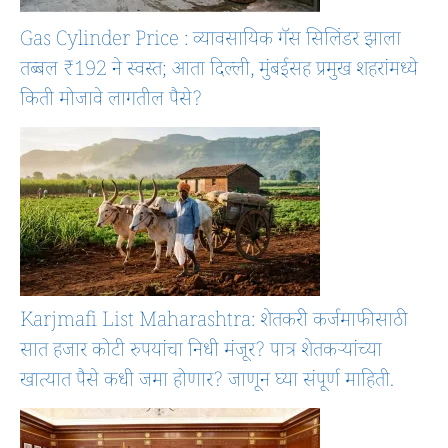
Gas Cylinder Price : व्यावसायिक गॅस सिलिंडर झाला
तब्बल ₹192 ने स्वस्त; आता दिल्ली, मुंबईसह प्रमुख शहरांमध्ये
किती मोजावे लागतील पैसे?
Karjmafi List Maharashtra: शेतकरी कर्जमाफीसाठी
सात हजार कोटी रुपयांचा निधी मंजूर? पात्र शेतकऱ्यांच्या
खात्यात पैसे कधी जमा होणार? जाणून घ्या संपूर्ण माहिती.