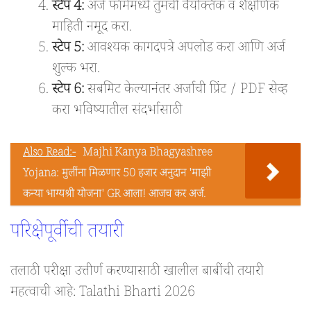
स्टेप 4:
अर्ज फॉर्ममध्ये तुमची वैयक्तिक व शैक्षणिक
माहिती नमूद करा.
स्टेप 5:
आवश्यक कागदपत्रे अपलोड करा आणि अर्ज
शुल्क भरा.
स्टेप 6:
सबमिट केल्यानंतर अर्जाची प्रिंट / PDF सेव्ह
करा भविष्यातील संदर्भासाठी
Also Read:-
Majhi Kanya Bhagyashree
Yojana: मुलींना मिळणार 50 हजार अनुदान 'माझी
कन्या भाग्यश्री योजना' GR आला! आजच कर अर्ज.
परिक्षेपूर्वीची तयारी
तलाठी परीक्षा उत्तीर्ण करण्यासाठी खालील बाबींची तयारी
महत्वाची आहे: Talathi Bharti 2026