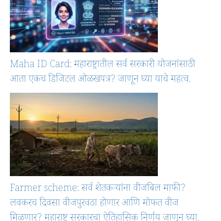
Maha ID Card: महाराष्ट्रातील सर्व सरकारी योजनांसाठी
आता एकच डिजिटल ओळखपत्र? जाणून घ्या याचे महत्व.
Farmer scheme: सर्व शेतकऱ्यांना वीजबिल माफी?
लवकरच दिवसा वीजपुरवठा होणार आणि मोफत वीज
मिळणार? महाराष्ट्र सरकारचा ऐतिहासिक निर्णय जाणून घ्या.