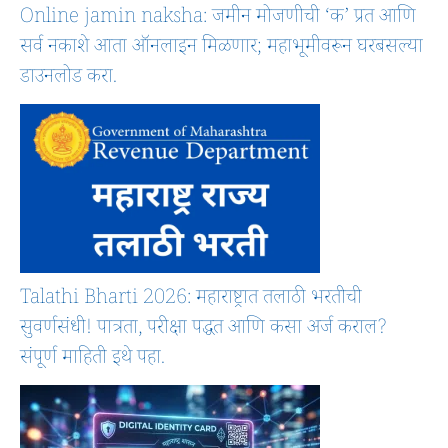
Online jamin naksha: जमीन मोजणीची ‘क’ प्रत आणि
सर्व नकाशे आता ऑनलाइन मिळणार; महाभूमीवरून घरबसल्या
डाउनलोड करा.
Talathi Bharti 2026: महाराष्ट्रात तलाठी भरतीची
सुवर्णसंधी! पात्रता, परीक्षा पद्धत आणि कसा अर्ज कराल?
संपूर्ण माहिती इथे पहा.