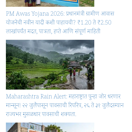
PM Awas Yojana 2026: प्रधानमंत्री ग्रामीण आवास
योजनेची नवीन यादी कशी पाहायची? ₹1.20 ते ₹2.50
लाखांपर्यंत मदत, पात्रता, हप्ते आणि संपूर्ण माहिती
Maharashtra Rain Alert: महाराष्ट्रात पुन्हा जोर धरणार
मान्सून! २२ जुलैपासून पावसाची रिपरिप, २६ ते ३१ जुलैदरम्यान
राज्यभर मुसळधार पावसाची शक्यता.