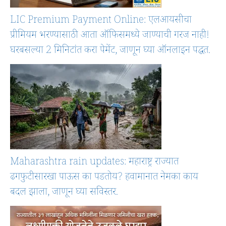
LIC Premium Payment Online: एलआयसीचा
प्रीमियम भरण्यासाठी आता ऑफिसमध्ये जाण्याची गरज नाही!
घरबसल्या 2 मिनिटांत करा पेमेंट, जाणून घ्या ऑनलाइन पद्धत.
Maharashtra rain updates: महाराष्ट्र राज्यात
ढगफुटीसारखा पाऊस का पडतोय? हवामानात नेमका काय
बदल झाला, जाणून घ्या सविस्तर.