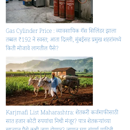
Gas Cylinder Price : व्यावसायिक गॅस सिलिंडर झाला
तब्बल ₹192 ने स्वस्त; आता दिल्ली, मुंबईसह प्रमुख शहरांमध्ये
किती मोजावे लागतील पैसे?
Karjmafi List Maharashtra: शेतकरी कर्जमाफीसाठी
सात हजार कोटी रुपयांचा निधी मंजूर? पात्र शेतकऱ्यांच्या