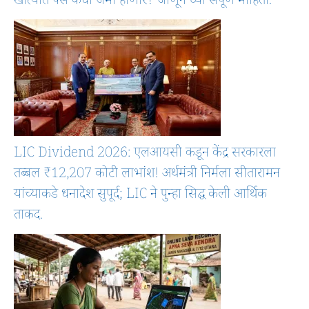
खात्यात पैसे कधी जमा होणार? जाणून घ्या संपूर्ण माहिती.
LIC Dividend 2026: एलआयसी कडून केंद्र सरकारला
तब्बल ₹12,207 कोटी लाभांश! अर्थमंत्री निर्मला सीतारामन
यांच्याकडे धनादेश सुपूर्द; LIC ने पुन्हा सिद्ध केली आर्थिक
ताकद.