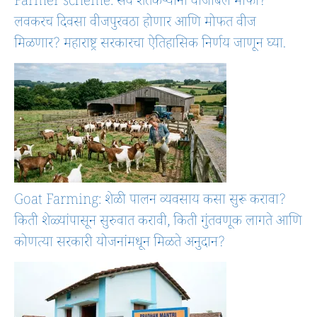
Farmer scheme: सर्व शेतकऱ्यांना वीजबिल माफी?
लवकरच दिवसा वीजपुरवठा होणार आणि मोफत वीज
मिळणार? महाराष्ट्र सरकारचा ऐतिहासिक निर्णय जाणून घ्या.
Goat Farming: शेळी पालन व्यवसाय कसा सुरू करावा?
किती शेळ्यांपासून सुरुवात करावी, किती गुंतवणूक लागते आणि
कोणत्या सरकारी योजनांमधून मिळते अनुदान?