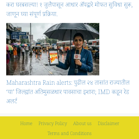
करा घरबसल्या! १ जुलैपासून आधार ॲपद्वारे मोफत सुविधा सुरू,
जाणून घ्या संपूर्ण प्रक्रिया.
Maharashtra Rain alerts: पुढील २४ तासांत राज्यातील
‘या’ जिल्ह्यांत अतिमुसळधार पावसाचा इशारा; IMD कडून रेड
अलर्ट
Home
Privacy Policy
About us
Disclaimer
Terms and Conditions