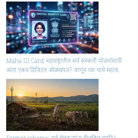
Maha ID Card: महाराष्ट्रातील सर्व सरकारी योजनांसाठी
आता एकच डिजिटल ओळखपत्र? जाणून घ्या याचे महत्व.