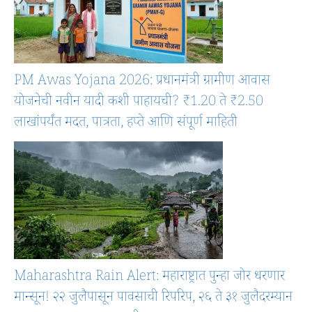
PM Awas Yojana 2026: प्रधानमंत्री ग्रामीण आवास
योजनेची नवीन यादी कशी पाहायची? ₹1.20 ते ₹2.50
लाखांपर्यंत मदत, पात्रता, हप्ते आणि संपूर्ण माहिती
Maharashtra Rain Alert: महाराष्ट्रात पुन्हा जोर धरणार
मान्सून! २२ जुलैपासून पावसाची रिपरिप, २६ ते ३१ जुलैदरम्यान