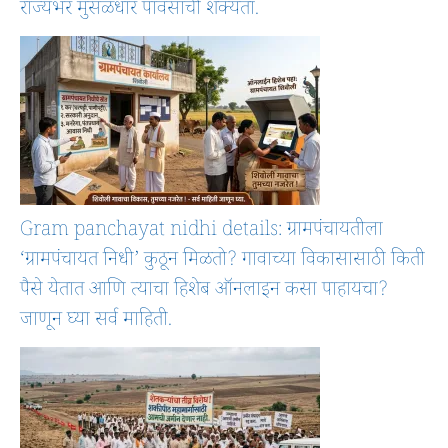
राज्यभर मुसळधार पावसाची शक्यता.
Gram panchayat nidhi details: ग्रामपंचायतीला
‘ग्रामपंचायत निधी’ कुठून मिळतो? गावाच्या विकासासाठी किती
पैसे येतात आणि त्याचा हिशेब ऑनलाइन कसा पाहायचा?
जाणून घ्या सर्व माहिती.