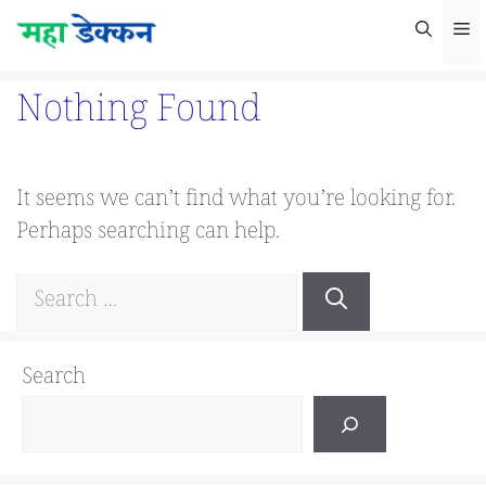
Skip
M
to
content
Nothing Found
It seems we can’t find what you’re looking for.
Perhaps searching can help.
Search
for:
Search