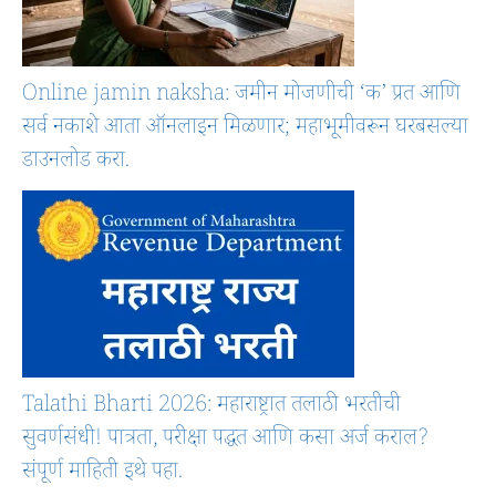
Online jamin naksha: जमीन मोजणीची ‘क’ प्रत आणि
सर्व नकाशे आता ऑनलाइन मिळणार; महाभूमीवरून घरबसल्या
डाउनलोड करा.
Talathi Bharti 2026: महाराष्ट्रात तलाठी भरतीची
सुवर्णसंधी! पात्रता, परीक्षा पद्धत आणि कसा अर्ज कराल?
संपूर्ण माहिती इथे पहा.