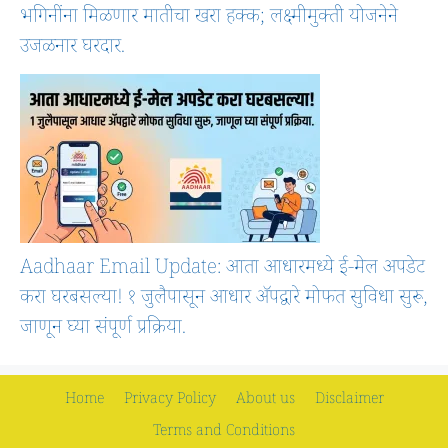
भगिनींना मिळणार मातीचा खरा हक्क; लक्ष्मीमुक्ती योजनेने
उजळनार घरदार.
Aadhaar Email Update: आता आधारमध्ये ई-मेल अपडेट
करा घरबसल्या! १ जुलैपासून आधार ॲपद्वारे मोफत सुविधा सुरू,
जाणून घ्या संपूर्ण प्रक्रिया.
Home
Privacy Policy
About us
Disclaimer
Terms and Conditions