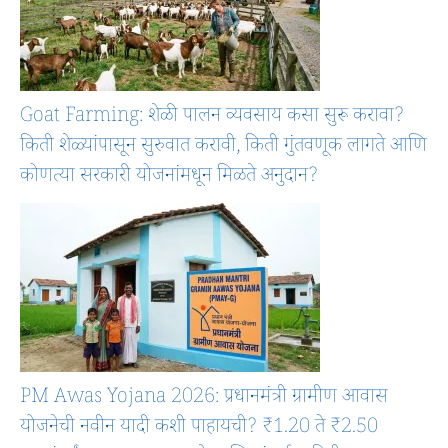
Goat Farming: शेळी पालन व्यवसाय कसा सुरू करावा?
किती शेळ्यांपासून सुरुवात करावी, किती गुंतवणूक लागते आणि
कोणत्या सरकारी योजनांमधून मिळते अनुदान?
PM Awas Yojana 2026: प्रधानमंत्री ग्रामीण आवास
योजनेची नवीन यादी कशी पाहायची? ₹1.20 ते ₹2.50