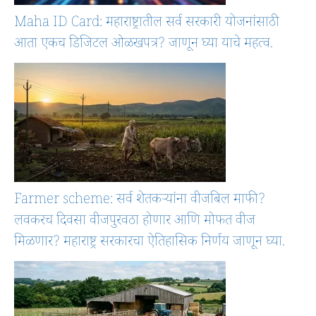
Maha ID Card: महाराष्ट्रातील सर्व सरकारी योजनांसाठी
आता एकच डिजिटल ओळखपत्र? जाणून घ्या याचे महत्व.
Farmer scheme: सर्व शेतकऱ्यांना वीजबिल माफी?
लवकरच दिवसा वीजपुरवठा होणार आणि मोफत वीज
मिळणार? महाराष्ट्र सरकारचा ऐतिहासिक निर्णय जाणून घ्या.