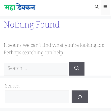
Skip
M
to
content
Nothing Found
It seems we can’t find what you’re looking for.
Perhaps searching can help.
Search
for:
Search