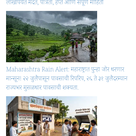
लाखांपर्यंत मदत, पात्रता, हप्ते आणि संपूर्ण माहिती
Maharashtra Rain Alert: महाराष्ट्रात पुन्हा जोर धरणार
मान्सून! २२ जुलैपासून पावसाची रिपरिप, २६ ते ३१ जुलैदरम्यान
राज्यभर मुसळधार पावसाची शक्यता.