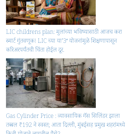
LIC childrens plan: मुलांच्या भविष्यासाठी आजच करा
स्मार्ट गुंतवणूक! LIC च्या या’3′ योजनांमुळे शिक्षणापासून
करिअरपर्यंतची चिंता होईल दूर.
Gas Cylinder Price : व्यावसायिक गॅस सिलिंडर झाला
तब्बल ₹192 ने स्वस्त; आता दिल्ली, मुंबईसह प्रमुख शहरांमध्ये