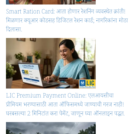
Smart Ration Card: आता होणार रेशनिंग व्यवस्थेत क्रांती!
मिळणार क्यूआर कोडसह डिजिटल रेशन कार्ड; नागरिकांना मोठा
दिलासा.
LIC Premium Payment Online: एलआयसीचा
प्रीमियम भरण्यासाठी आता ऑफिसमध्ये जाण्याची गरज नाही!
घरबसल्या 2 मिनिटांत करा पेमेंट, जाणून घ्या ऑनलाइन पद्धत.