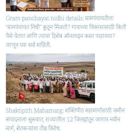
Gram panchayat nidhi details: ग्रामपंचायतीला
‘ग्रामपंचायत निधी’ कुठून मिळतो? गावाच्या विकासासाठी किती
पैसे येतात आणि त्याचा हिशेब ऑनलाइन कसा पाहायचा?
जाणून घ्या सर्व माहिती.
Shaktipith Mahamarg: शक्तिपीठ महामार्गासाठी जमीन
संपादनाला सुरुवात; राज्यातील 12 जिल्ह्यांतून जाणार नवीन
मार्ग, शेतकऱ्यांचा तीव्र विरोध.