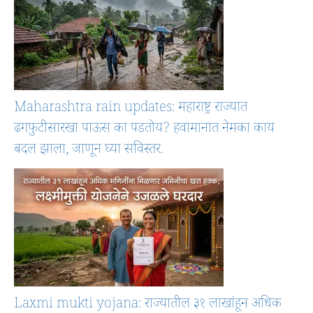
Maharashtra rain updates: महाराष्ट्र राज्यात
ढगफुटीसारखा पाऊस का पडतोय? हवामानात नेमका काय
बदल झाला, जाणून घ्या सविस्तर.
Laxmi mukti yojana: राज्यातील ३१ लाखांहून अधिक