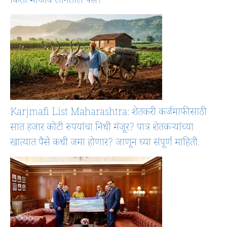
किती मोजावे लागतील पैसे?
Karjmafi List Maharashtra: शेतकरी कर्जमाफीसाठी
सात हजार कोटी रुपयांचा निधी मंजूर? पात्र शेतकऱ्यांच्या
खात्यात पैसे कधी जमा होणार? जाणून घ्या संपूर्ण माहिती.