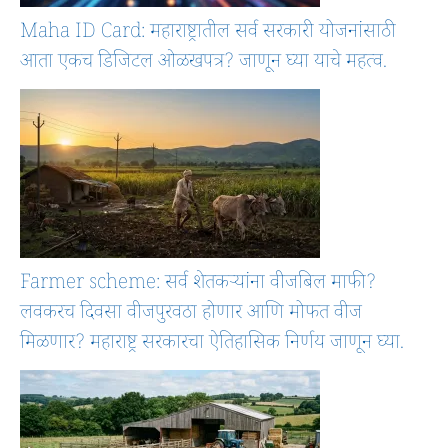
Maha ID Card: महाराष्ट्रातील सर्व सरकारी योजनांसाठी
आता एकच डिजिटल ओळखपत्र? जाणून घ्या याचे महत्व.
Farmer scheme: सर्व शेतकऱ्यांना वीजबिल माफी?
लवकरच दिवसा वीजपुरवठा होणार आणि मोफत वीज
मिळणार? महाराष्ट्र सरकारचा ऐतिहासिक निर्णय जाणून घ्या.