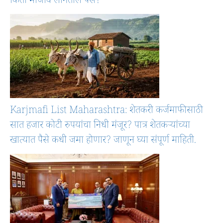
किती मोजावे लागतील पैसे?
Karjmafi List Maharashtra: शेतकरी कर्जमाफीसाठी
सात हजार कोटी रुपयांचा निधी मंजूर? पात्र शेतकऱ्यांच्या
खात्यात पैसे कधी जमा होणार? जाणून घ्या संपूर्ण माहिती.