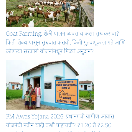
Goat Farming: शेळी पालन व्यवसाय कसा सुरू करावा?
किती शेळ्यांपासून सुरुवात करावी, किती गुंतवणूक लागते आणि
कोणत्या सरकारी योजनांमधून मिळते अनुदान?
PM Awas Yojana 2026: प्रधानमंत्री ग्रामीण आवास
योजनेची नवीन यादी कशी पाहायची? ₹1.20 ते ₹2.50