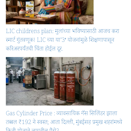
LIC childrens plan: मुलांच्या भविष्यासाठी आजच करा
स्मार्ट गुंतवणूक! LIC च्या या’3′ योजनांमुळे शिक्षणापासून
करिअरपर्यंतची चिंता होईल दूर.
Gas Cylinder Price : व्यावसायिक गॅस सिलिंडर झाला
तब्बल ₹192 ने स्वस्त; आता दिल्ली, मुंबईसह प्रमुख शहरांमध्ये