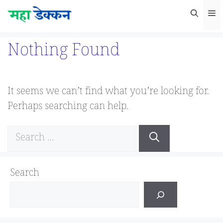
Skip
M
to
content
Nothing Found
It seems we can’t find what you’re looking for.
Perhaps searching can help.
Search
for:
Search