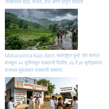
लाखांपर्यंत मदत, पात्रता, हप्ते आणि संपूर्ण माहिती
Maharashtra Rain Alert: महाराष्ट्रात पुन्हा जोर धरणार
मान्सून! २२ जुलैपासून पावसाची रिपरिप, २६ ते ३१ जुलैदरम्यान
राज्यभर मुसळधार पावसाची शक्यता.