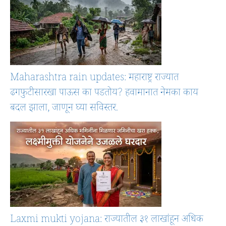
Maharashtra rain updates: महाराष्ट्र राज्यात
ढगफुटीसारखा पाऊस का पडतोय? हवामानात नेमका काय
बदल झाला, जाणून घ्या सविस्तर.
Laxmi mukti yojana: राज्यातील ३१ लाखांहून अधिक