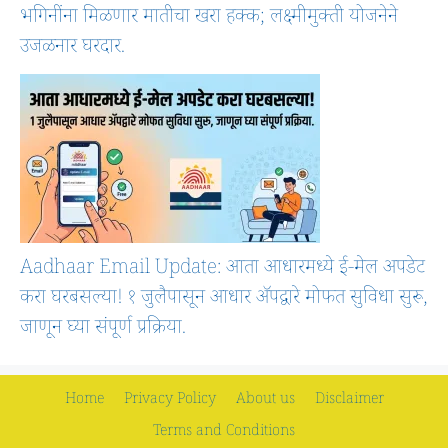
भगिनींना मिळणार मातीचा खरा हक्क; लक्ष्मीमुक्ती योजनेने
उजळनार घरदार.
Aadhaar Email Update: आता आधारमध्ये ई-मेल अपडेट
करा घरबसल्या! १ जुलैपासून आधार ॲपद्वारे मोफत सुविधा सुरू,
जाणून घ्या संपूर्ण प्रक्रिया.
Home
Privacy Policy
About us
Disclaimer
Terms and Conditions