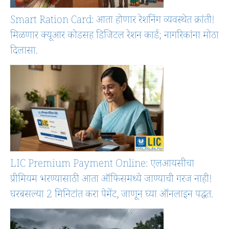
Smart Ration Card: आता होणार रेशनिंग व्यवस्थेत क्रांती!
मिळणार क्यूआर कोडसह डिजिटल रेशन कार्ड; नागरिकांना मोठा
दिलासा.
LIC Premium Payment Online: एलआयसीचा
प्रीमियम भरण्यासाठी आता ऑफिसमध्ये जाण्याची गरज नाही!
घरबसल्या 2 मिनिटांत करा पेमेंट, जाणून घ्या ऑनलाइन पद्धत.