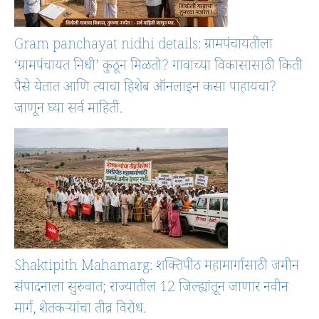
Gram panchayat nidhi details: ग्रामपंचायतीला
‘ग्रामपंचायत निधी’ कुठून मिळतो? गावाच्या विकासासाठी किती
पैसे येतात आणि त्याचा हिशेब ऑनलाइन कसा पाहायचा?
जाणून घ्या सर्व माहिती.
Shaktipith Mahamarg: शक्तिपीठ महामार्गासाठी जमीन
संपादनाला सुरुवात; राज्यातील 12 जिल्ह्यांतून जाणार नवीन
मार्ग, शेतकऱ्यांचा तीव्र विरोध.