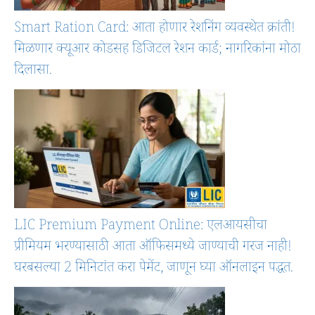
Smart Ration Card: आता होणार रेशनिंग व्यवस्थेत क्रांती!
मिळणार क्यूआर कोडसह डिजिटल रेशन कार्ड; नागरिकांना मोठा
दिलासा.
LIC Premium Payment Online: एलआयसीचा
प्रीमियम भरण्यासाठी आता ऑफिसमध्ये जाण्याची गरज नाही!
घरबसल्या 2 मिनिटांत करा पेमेंट, जाणून घ्या ऑनलाइन पद्धत.