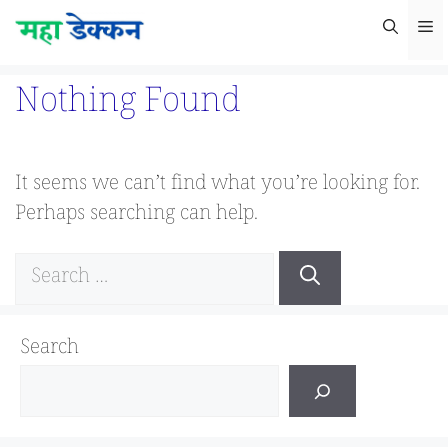
Skip
M
to
content
Nothing Found
It seems we can’t find what you’re looking for.
Perhaps searching can help.
Search
for:
Search