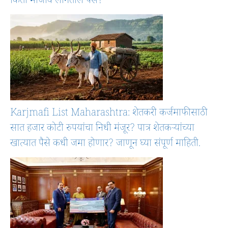
किती मोजावे लागतील पैसे?
Karjmafi List Maharashtra: शेतकरी कर्जमाफीसाठी
सात हजार कोटी रुपयांचा निधी मंजूर? पात्र शेतकऱ्यांच्या
खात्यात पैसे कधी जमा होणार? जाणून घ्या संपूर्ण माहिती.