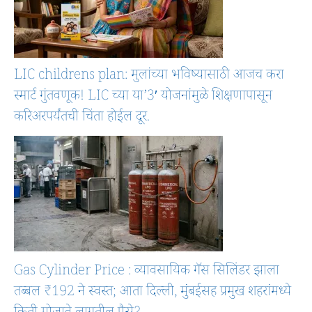
LIC childrens plan: मुलांच्या भविष्यासाठी आजच करा
स्मार्ट गुंतवणूक! LIC च्या या’3′ योजनांमुळे शिक्षणापासून
करिअरपर्यंतची चिंता होईल दूर.
Gas Cylinder Price : व्यावसायिक गॅस सिलिंडर झाला
तब्बल ₹192 ने स्वस्त; आता दिल्ली, मुंबईसह प्रमुख शहरांमध्ये