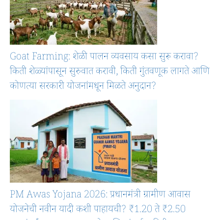
Goat Farming: शेळी पालन व्यवसाय कसा सुरू करावा?
किती शेळ्यांपासून सुरुवात करावी, किती गुंतवणूक लागते आणि
कोणत्या सरकारी योजनांमधून मिळते अनुदान?
PM Awas Yojana 2026: प्रधानमंत्री ग्रामीण आवास
योजनेची नवीन यादी कशी पाहायची? ₹1.20 ते ₹2.50