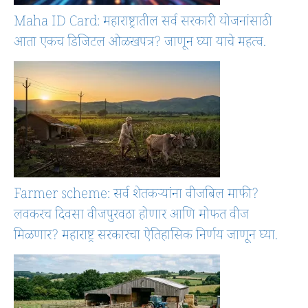
Maha ID Card: महाराष्ट्रातील सर्व सरकारी योजनांसाठी
आता एकच डिजिटल ओळखपत्र? जाणून घ्या याचे महत्व.
Farmer scheme: सर्व शेतकऱ्यांना वीजबिल माफी?
लवकरच दिवसा वीजपुरवठा होणार आणि मोफत वीज
मिळणार? महाराष्ट्र सरकारचा ऐतिहासिक निर्णय जाणून घ्या.