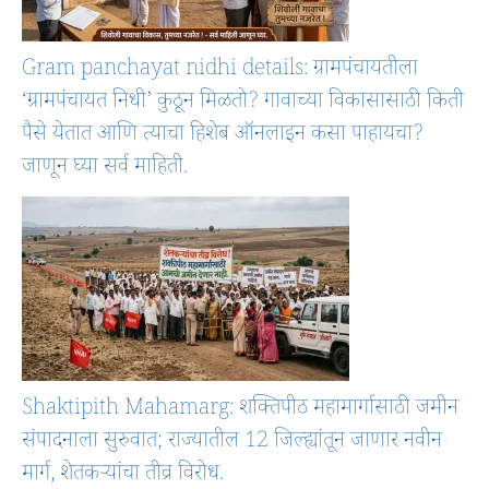
Gram panchayat nidhi details: ग्रामपंचायतीला
‘ग्रामपंचायत निधी’ कुठून मिळतो? गावाच्या विकासासाठी किती
पैसे येतात आणि त्याचा हिशेब ऑनलाइन कसा पाहायचा?
जाणून घ्या सर्व माहिती.
Shaktipith Mahamarg: शक्तिपीठ महामार्गासाठी जमीन
संपादनाला सुरुवात; राज्यातील 12 जिल्ह्यांतून जाणार नवीन
मार्ग, शेतकऱ्यांचा तीव्र विरोध.