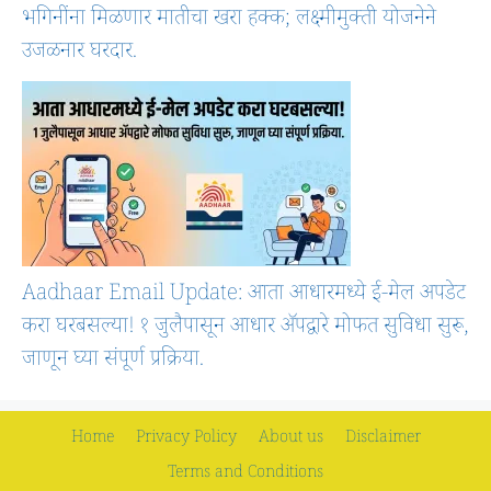
भगिनींना मिळणार मातीचा खरा हक्क; लक्ष्मीमुक्ती योजनेने
उजळनार घरदार.
Aadhaar Email Update: आता आधारमध्ये ई-मेल अपडेट
करा घरबसल्या! १ जुलैपासून आधार ॲपद्वारे मोफत सुविधा सुरू,
जाणून घ्या संपूर्ण प्रक्रिया.
Home
Privacy Policy
About us
Disclaimer
Terms and Conditions