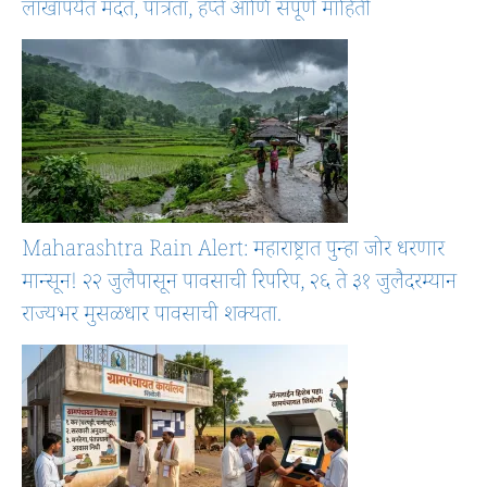
लाखांपर्यंत मदत, पात्रता, हप्ते आणि संपूर्ण माहिती
Maharashtra Rain Alert: महाराष्ट्रात पुन्हा जोर धरणार
मान्सून! २२ जुलैपासून पावसाची रिपरिप, २६ ते ३१ जुलैदरम्यान
राज्यभर मुसळधार पावसाची शक्यता.