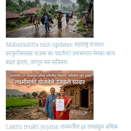
Maharashtra rain updates: महाराष्ट्र राज्यात
ढगफुटीसारखा पाऊस का पडतोय? हवामानात नेमका काय
बदल झाला, जाणून घ्या सविस्तर.
Laxmi mukti yojana: राज्यातील ३१ लाखांहून अधिक