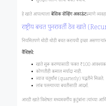
सुरक्षित आणि सोपी बचत पर्याय.
हे खाते आपल्याला
बेसिक सेव्हिंग अकाऊंट
प्रमाणे व्यवह
राष्ट्रीय बचत पुनरावर्ती ठेव खाते (
नियमितपणे थोडी थोडी बचत करायची इच्छा असणाऱ्यां
वैशिष्ट्ये:
खाते सुरू करण्यासाठी फक्त ₹100 आवश्यक
कोणतीही कमाल मर्यादा नाही.
व्याज चतुर्थांश (quarterly) पद्धतीने मिळते.
लांब पल्ल्याच्या बचतीसाठी आदर्श.
आरडी खाते विशेषतः मध्यमवर्गीय कुटुंबांना त्यांच्या आर्थ