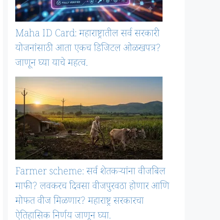
Maha ID Card: महाराष्ट्रातील सर्व सरकारी
योजनांसाठी आता एकच डिजिटल ओळखपत्र?
जाणून घ्या याचे महत्व.
Farmer scheme: सर्व शेतकऱ्यांना वीजबिल
माफी? लवकरच दिवसा वीजपुरवठा होणार आणि
मोफत वीज मिळणार? महाराष्ट्र सरकारचा
ऐतिहासिक निर्णय जाणून घ्या.