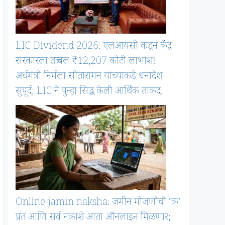
LIC Dividend 2026: एलआयसी कडून केंद्र
सरकारला तब्बल ₹12,207 कोटी लाभांश!
अर्थमंत्री निर्मला सीतारामन यांच्याकडे धनादेश
सुपूर्द; LIC ने पुन्हा सिद्ध केली आर्थिक ताकद.
Online jamin naksha: जमीन मोजणीची ‘क’
प्रत आणि सर्व नकाशे आता ऑनलाइन मिळणार;