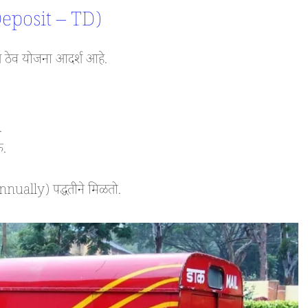
e Deposit – TD)
दत ठेव योजना आदर्श आहे.
.
क.
nually) पद्धतीने मिळतो.