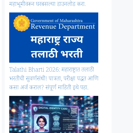
महाभूमीवरून घरबसल्या डाउनलोड करा.
Talathi Bharti 2026: महाराष्ट्रात तलाठी
भरतीची सुवर्णसंधी! पात्रता, परीक्षा पद्धत आणि
कसा अर्ज कराल? संपूर्ण माहिती इथे पहा.