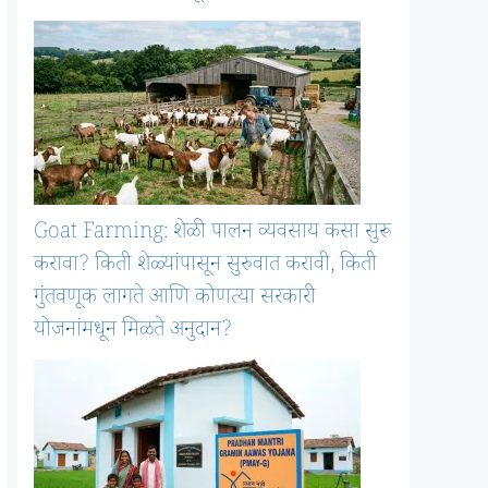
Goat Farming: शेळी पालन व्यवसाय कसा सुरू
करावा? किती शेळ्यांपासून सुरुवात करावी, किती
गुंतवणूक लागते आणि कोणत्या सरकारी
योजनांमधून मिळते अनुदान?