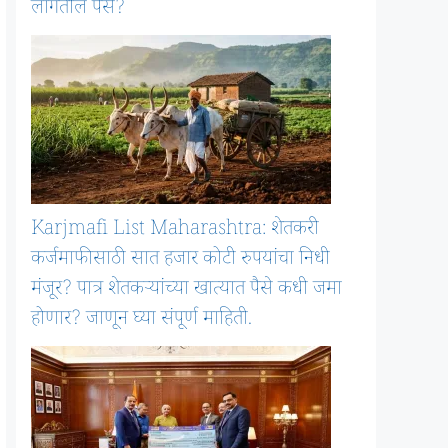
लागतील पैसे?
Karjmafi List Maharashtra: शेतकरी
कर्जमाफीसाठी सात हजार कोटी रुपयांचा निधी
मंजूर? पात्र शेतकऱ्यांच्या खात्यात पैसे कधी जमा
होणार? जाणून घ्या संपूर्ण माहिती.