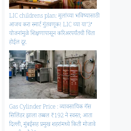
LIC childrens plan: मुलांच्या भविष्यासाठी
आजच करा स्मार्ट गुंतवणूक! LIC च्या या’3′
योजनांमुळे शिक्षणापासून करिअरपर्यंतची चिंता
होईल दूर.
Gas Cylinder Price : व्यावसायिक गॅस
सिलिंडर झाला तब्बल ₹192 ने स्वस्त; आता
दिल्ली, मुंबईसह प्रमुख शहरांमध्ये किती मोजावे