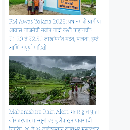
PM Awas Yojana 2026: प्रधानमंत्री ग्रामीण
आवास योजनेची नवीन यादी कशी पाहायची?
₹1.20 ते ₹2.50 लाखांपर्यंत मदत, पात्रता, हप्ते
आणि संपूर्ण माहिती
Maharashtra Rain Alert: महाराष्ट्रात पुन्हा
जोर धरणार मान्सून! २२ जुलैपासून पावसाची