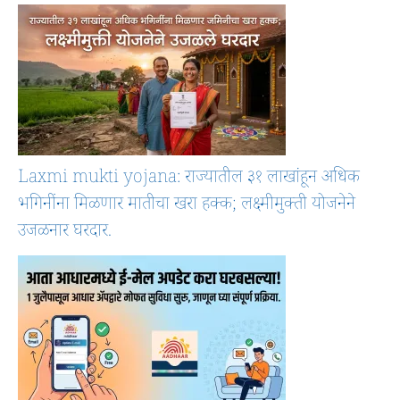
Laxmi mukti yojana: राज्यातील ३१ लाखांहून अधिक
भगिनींना मिळणार मातीचा खरा हक्क; लक्ष्मीमुक्ती योजनेने
उजळनार घरदार.