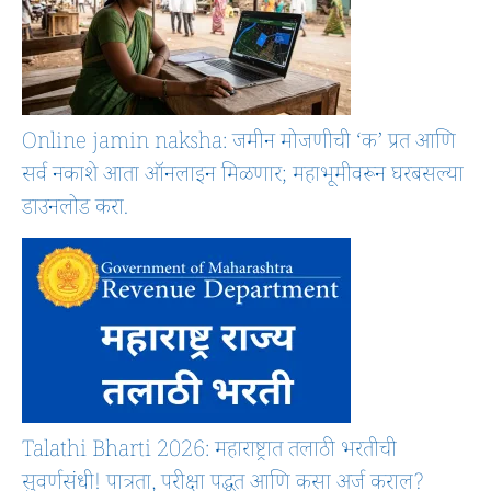
Online jamin naksha: जमीन मोजणीची ‘क’ प्रत आणि
सर्व नकाशे आता ऑनलाइन मिळणार; महाभूमीवरून घरबसल्या
डाउनलोड करा.
Talathi Bharti 2026: महाराष्ट्रात तलाठी भरतीची
सुवर्णसंधी! पात्रता, परीक्षा पद्धत आणि कसा अर्ज कराल?