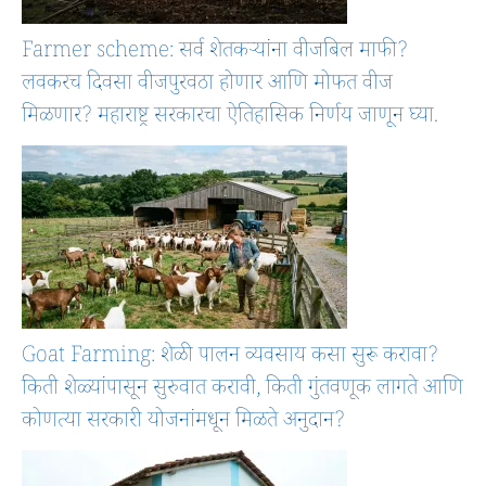
Farmer scheme: सर्व शेतकऱ्यांना वीजबिल माफी?
लवकरच दिवसा वीजपुरवठा होणार आणि मोफत वीज
मिळणार? महाराष्ट्र सरकारचा ऐतिहासिक निर्णय जाणून घ्या.
Goat Farming: शेळी पालन व्यवसाय कसा सुरू करावा?
किती शेळ्यांपासून सुरुवात करावी, किती गुंतवणूक लागते आणि
कोणत्या सरकारी योजनांमधून मिळते अनुदान?