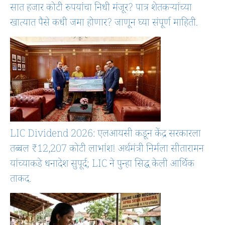
सात हजार कोटी रुपयांचा निधी मंजूर? पात्र शेतकऱ्यांच्या
खात्यात पैसे कधी जमा होणार? जाणून घ्या संपूर्ण माहिती.
LIC Dividend 2026: एलआयसी कडून केंद्र सरकारला
तब्बल ₹12,207 कोटी लाभांश! अर्थमंत्री निर्मला सीतारामन
यांच्याकडे धनादेश सुपूर्द; LIC ने पुन्हा सिद्ध केली आर्थिक
ताकद.