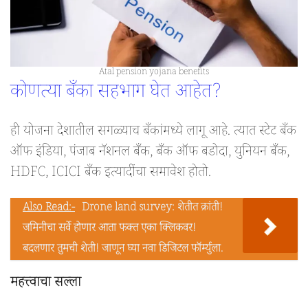
Atal pension yojana benefits
कोणत्या बँका सहभाग घेत आहेत?
ही योजना देशातील सगळ्याच बँकांमध्ये लागू आहे. त्यात स्टेट बँक
ऑफ इंडिया, पंजाब नॅशनल बँक, बँक ऑफ बडोदा, युनियन बँक,
HDFC, ICICI बँक इत्यादींचा समावेश होतो.
Also Read:-
Drone land survey: शेतीत क्रांती!
जमिनीचा सर्वे होणार आता फक्त एका क्लिकवर!
बदलणार तुमची शेती! जाणून घ्या नवा डिजिटल फॉर्म्युला.
महत्त्वाचा सल्ला