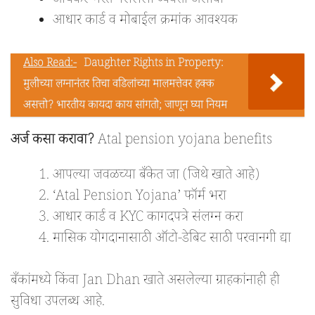
आयकर भरत नसलेली व्यक्ती असावी
आधार कार्ड व मोबाईल क्रमांक आवश्यक
Also Read:-
Daughter Rights in Property:
मुलीच्या लग्नानंतर तिचा वडिलांच्या मालमत्तेवर हक्क
असत्तो? भारतीय कायदा काय सांगतो; जाणून घ्या नियम
अर्ज कसा करावा?
Atal pension yojana benefits
आपल्या जवळच्या बँकेत जा (जिथे खाते आहे)
‘Atal Pension Yojana’ फॉर्म भरा
आधार कार्ड व KYC कागदपत्रे संलग्न करा
मासिक योगदानासाठी ऑटो-डेबिट साठी परवानगी द्या
बँकांमध्ये किंवा Jan Dhan खाते असलेल्या ग्राहकांनाही ही
सुविधा उपलब्ध आहे.