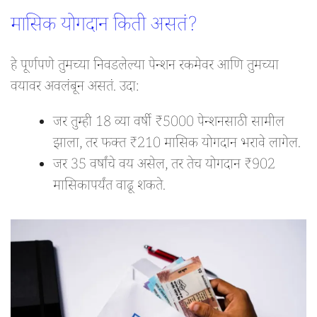
मासिक योगदान किती असतं?
हे पूर्णपणे तुमच्या निवडलेल्या पेन्शन रकमेवर आणि तुमच्या
वयावर अवलंबून असतं. उदा:
जर तुम्ही 18 व्या वर्षी ₹5000 पेन्शनसाठी सामील
झाला, तर फक्त ₹210 मासिक योगदान भरावे लागेल.
जर 35 वर्षांचे वय असेल, तर तेच योगदान ₹902
मासिकापर्यंत वाढू शकते.