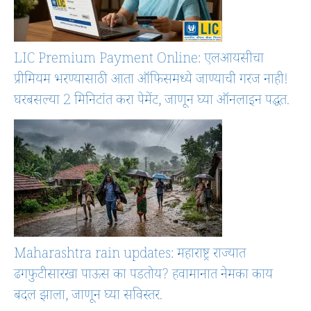
LIC Premium Payment Online: एलआयसीचा
प्रीमियम भरण्यासाठी आता ऑफिसमध्ये जाण्याची गरज नाही!
घरबसल्या 2 मिनिटांत करा पेमेंट, जाणून घ्या ऑनलाइन पद्धत.
Maharashtra rain updates: महाराष्ट्र राज्यात
ढगफुटीसारखा पाऊस का पडतोय? हवामानात नेमका काय
बदल झाला, जाणून घ्या सविस्तर.