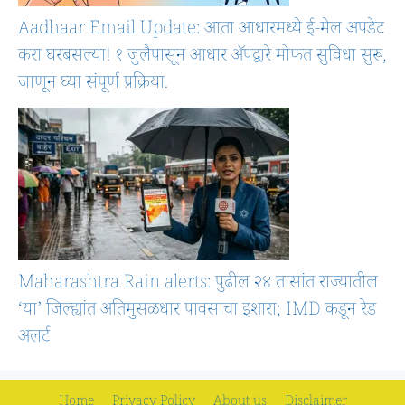
Aadhaar Email Update: आता आधारमध्ये ई-मेल अपडेट
करा घरबसल्या! १ जुलैपासून आधार ॲपद्वारे मोफत सुविधा सुरू,
जाणून घ्या संपूर्ण प्रक्रिया.
Maharashtra Rain alerts: पुढील २४ तासांत राज्यातील
‘या’ जिल्ह्यांत अतिमुसळधार पावसाचा इशारा; IMD कडून रेड
अलर्ट
Home
Privacy Policy
About us
Disclaimer