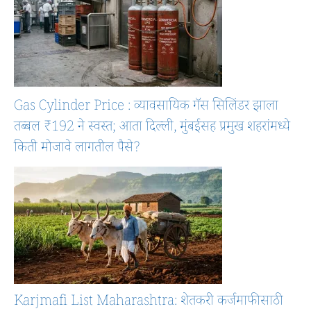
Gas Cylinder Price : व्यावसायिक गॅस सिलिंडर झाला
तब्बल ₹192 ने स्वस्त; आता दिल्ली, मुंबईसह प्रमुख शहरांमध्ये
किती मोजावे लागतील पैसे?
Karjmafi List Maharashtra: शेतकरी कर्जमाफीसाठी