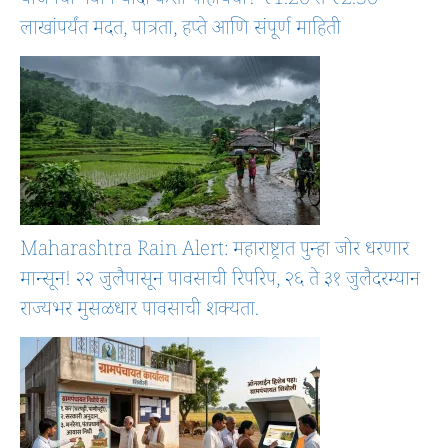
योजनेची नवीन यादी कशी पाहायची? ₹1.20 ते ₹2.50
लाखांपर्यंत मदत, पात्रता, हप्ते आणि संपूर्ण माहिती
Maharashtra Rain Alert: महाराष्ट्रात पुन्हा जोर धरणार
मान्सून! २२ जुलैपासून पावसाची रिपरिप, २६ ते ३१ जुलैदरम्यान
राज्यभर मुसळधार पावसाची शक्यता.