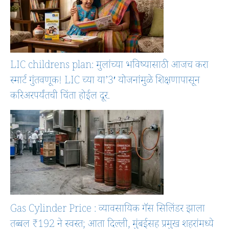
LIC childrens plan: मुलांच्या भविष्यासाठी आजच करा
स्मार्ट गुंतवणूक! LIC च्या या’3′ योजनांमुळे शिक्षणापासून
करिअरपर्यंतची चिंता होईल दूर.
Gas Cylinder Price : व्यावसायिक गॅस सिलिंडर झाला
तब्बल ₹192 ने स्वस्त; आता दिल्ली, मुंबईसह प्रमुख शहरांमध्ये