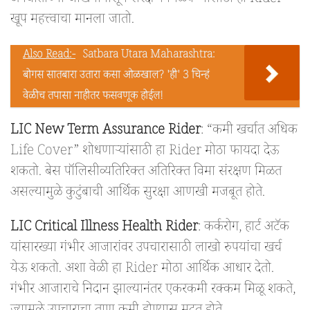
अपघातांच्या जोखमीपासून संरक्षण मिळवण्यासाठी हा Rider
खूप महत्त्वाचा मानला जातो.
Also Read:-
Satbara Utara Maharashtra:
बोगस सातबारा उतारा कसा ओळखाल? 'ही' 3 चिन्हं
वेळीच तपासा नाहीतर फसवणूक होईल!
LIC New Term Assurance Rider
: “कमी खर्चात अधिक
Life Cover” शोधणाऱ्यांसाठी हा Rider मोठा फायदा देऊ
शकतो. बेस पॉलिसीव्यतिरिक्त अतिरिक्त विमा संरक्षण मिळत
असल्यामुळे कुटुंबाची आर्थिक सुरक्षा आणखी मजबूत होते.
LIC Critical Illness Health Rider
: कर्करोग, हार्ट अटॅक
यांसारख्या गंभीर आजारांवर उपचारासाठी लाखो रुपयांचा खर्च
येऊ शकतो. अशा वेळी हा Rider मोठा आर्थिक आधार देतो.
गंभीर आजाराचे निदान झाल्यानंतर एकरकमी रक्कम मिळू शकते,