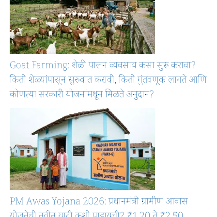
Goat Farming: शेळी पालन व्यवसाय कसा सुरू करावा?
किती शेळ्यांपासून सुरुवात करावी, किती गुंतवणूक लागते आणि
कोणत्या सरकारी योजनांमधून मिळते अनुदान?
PM Awas Yojana 2026: प्रधानमंत्री ग्रामीण आवास