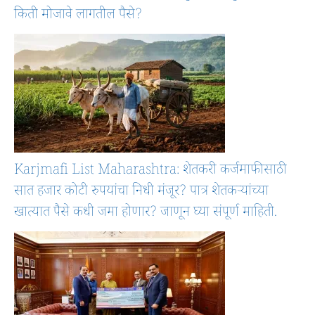
किती मोजावे लागतील पैसे?
Karjmafi List Maharashtra: शेतकरी कर्जमाफीसाठी
सात हजार कोटी रुपयांचा निधी मंजूर? पात्र शेतकऱ्यांच्या
खात्यात पैसे कधी जमा होणार? जाणून घ्या संपूर्ण माहिती.