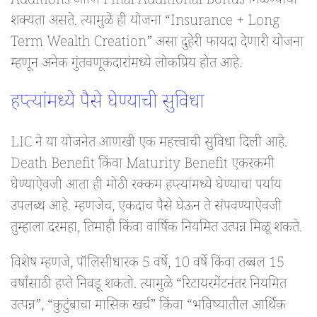
Additions आणि Final Additional Bonus मिळण्याची
शक्यता असते. त्यामुळे ही योजना “Insurance + Long
Term Wealth Creation” असा दुहेरी फायदा देणारी योजना
म्हणून अनेक गुंतवणूकदारांमध्ये लोकप्रिय होत आहे.
हप्त्यांमध्ये पैसे घेण्याची सुविधा
LIC ने या योजनेत आणखी एक महत्त्वाची सुविधा दिली आहे.
Death Benefit किंवा Maturity Benefit एकरकमी
घेण्याऐवजी आता ही मोठी रक्कम हप्त्यांमध्ये घेण्याचा पर्याय
उपलब्ध आहे. म्हणजेच, एकदाच पैसे घेऊन ते संपवण्याऐवजी
तुम्हाला दरमहा, तिमाही किंवा वार्षिक नियमित उत्पन्न मिळू शकते.
विशेष म्हणजे, पॉलिसीधारक 5 वर्षे, 10 वर्षे किंवा तब्बल 15
वर्षांसाठी हप्ते निवडू शकतो. त्यामुळे “रिटायरमेंटनंतर नियमित
उत्पन्न”, “कुटुंबाचा मासिक खर्च” किंवा “भविष्यातील आर्थिक