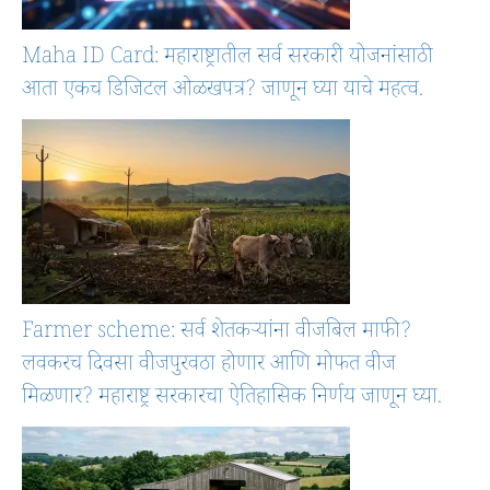
Maha ID Card: महाराष्ट्रातील सर्व सरकारी योजनांसाठी
आता एकच डिजिटल ओळखपत्र? जाणून घ्या याचे महत्व.
Farmer scheme: सर्व शेतकऱ्यांना वीजबिल माफी?
लवकरच दिवसा वीजपुरवठा होणार आणि मोफत वीज
मिळणार? महाराष्ट्र सरकारचा ऐतिहासिक निर्णय जाणून घ्या.