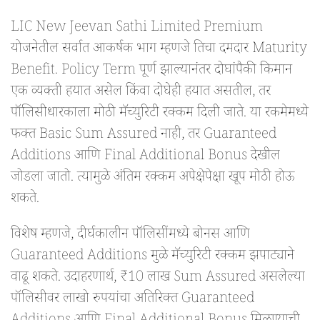
LIC New Jeevan Sathi Limited Premium
योजनेतील सर्वात आकर्षक भाग म्हणजे तिचा दमदार Maturity
Benefit. Policy Term पूर्ण झाल्यानंतर दोघांपैकी किमान
एक व्यक्ती हयात असेल किंवा दोघेही हयात असतील, तर
पॉलिसीधारकाला मोठी मॅच्युरिटी रक्कम दिली जाते. या रकमेमध्ये
फक्त Basic Sum Assured नाही, तर Guaranteed
Additions आणि Final Additional Bonus देखील
जोडला जातो. त्यामुळे अंतिम रक्कम अपेक्षेपेक्षा खूप मोठी होऊ
शकते.
विशेष म्हणजे, दीर्घकालीन पॉलिसींमध्ये बोनस आणि
Guaranteed Additions मुळे मॅच्युरिटी रक्कम झपाट्याने
वाढू शकते. उदाहरणार्थ, ₹10 लाख Sum Assured असलेल्या
पॉलिसीवर लाखो रुपयांचा अतिरिक्त Guaranteed