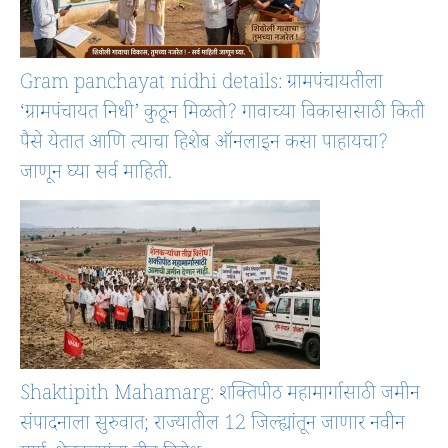
Gram panchayat nidhi details: ग्रामपंचायतीला
‘ग्रामपंचायत निधी’ कुठून मिळतो? गावाच्या विकासासाठी किती
पैसे येतात आणि त्याचा हिशेब ऑनलाइन कसा पाहायचा?
जाणून घ्या सर्व माहिती.
Shaktipith Mahamarg: शक्तिपीठ महामार्गासाठी जमीन
संपादनाला सुरुवात; राज्यातील 12 जिल्ह्यांतून जाणार नवीन