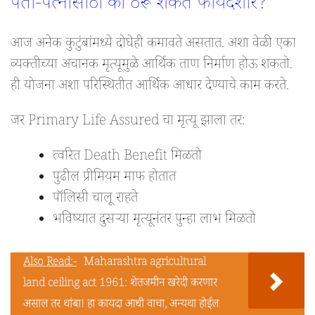
पती-पत्नीसाठी का ठरू शकते फायदेशीर?
आज अनेक कुटुंबांमध्ये दोघेही कमावते असतात. अशा वेळी एका
व्यक्तीच्या अचानक मृत्यूमुळे आर्थिक ताण निर्माण होऊ शकतो.
ही योजना अशा परिस्थितीत आर्थिक आधार देण्याचे काम करते.
जर Primary Life Assured चा मृत्यू झाला तर:
त्वरित Death Benefit मिळतो
पुढील प्रीमियम माफ होतात
पॉलिसी चालू राहते
भविष्यात दुसऱ्या मृत्यूनंतर पुन्हा लाभ मिळतो
Also Read:-
Maharashtra agricultural
land ceiling act 1961: शेतजमीन खरेदी करणार
असाल तर थांबा! हा कायदा आधी वाचा, अन्यथा होईल