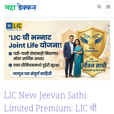
Skip
M
to
content
LIC New Jeevan Sathi
Limited Premium: LIC ची