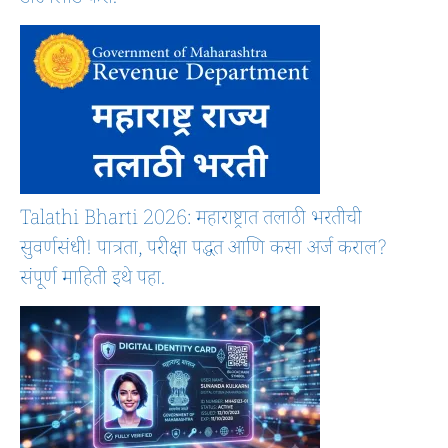
डाउनलोड करा.
Talathi Bharti 2026: महाराष्ट्रात तलाठी भरतीची
सुवर्णसंधी! पात्रता, परीक्षा पद्धत आणि कसा अर्ज कराल?
संपूर्ण माहिती इथे पहा.