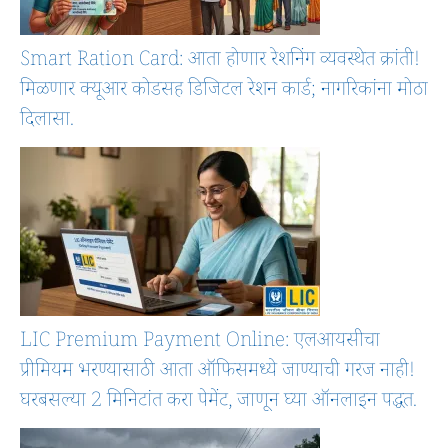
Smart Ration Card: आता होणार रेशनिंग व्यवस्थेत क्रांती!
मिळणार क्यूआर कोडसह डिजिटल रेशन कार्ड; नागरिकांना मोठा
दिलासा.
LIC Premium Payment Online: एलआयसीचा
प्रीमियम भरण्यासाठी आता ऑफिसमध्ये जाण्याची गरज नाही!
घरबसल्या 2 मिनिटांत करा पेमेंट, जाणून घ्या ऑनलाइन पद्धत.