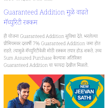
अधिक फायदेशीर मानला जातो.
Guaranteed Addition मुळे वाढते
मॅच्युरिटी रक्कम
ही योजना Guaranteed Addition सुविधा देते. भरलेल्या
प्रीमियमवर दरवर्षी 7% Guaranteed Addition जमा होत
राहते. त्यामुळे मॅच्युरिटीवेळी मोठी रक्कम तयार होऊ शकते. उच्च
Sum Assured Purchase केल्यास अतिरिक्त
Guaranteed Addition चा फायदा देखील मिळतो.