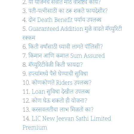
या योजनेचे सर्वात मोठे वैशिष्ट्ये काय?
पती-पत्नीसाठी का ठरू शकते फायदेशीर?
दोन Death Benefit पर्याय उपलब्ध
Guaranteed Addition मुळे वाढते मॅच्युरिटी
रक्कम
किती वर्षांसाठी घ्यावी लागते पॉलिसी?
किमान आणि कमाल Sum Assured
मॅच्युरिटीवेळी किती फायदा?
हप्त्यांमध्ये पैसे घेण्याची सुविधा
कोणकोणते Riders उपलब्ध?
Loan सुविधा देखील उपलब्ध
कोण घेऊ शकतो ही योजना?
करसवलतीचा लाभ मिळतो का?
LIC New Jeevan Sathi Limited
Premium