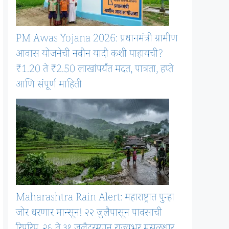
PM Awas Yojana 2026: प्रधानमंत्री ग्रामीण
आवास योजनेची नवीन यादी कशी पाहायची?
₹1.20 ते ₹2.50 लाखांपर्यंत मदत, पात्रता, हप्ते
आणि संपूर्ण माहिती
Maharashtra Rain Alert: महाराष्ट्रात पुन्हा
जोर धरणार मान्सून! २२ जुलैपासून पावसाची