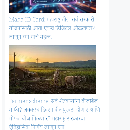
Maha ID Card: महाराष्ट्रातील सर्व सरकारी
योजनांसाठी आता एकच डिजिटल ओळखपत्र?
जाणून घ्या याचे महत्व.
Farmer scheme: सर्व शेतकऱ्यांना वीजबिल
माफी? लवकरच दिवसा वीजपुरवठा होणार आणि
मोफत वीज मिळणार? महाराष्ट्र सरकारचा
ऐतिहासिक निर्णय जाणून घ्या.