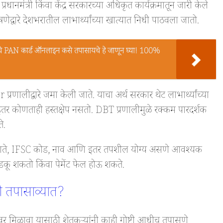
त्री किंवा केंद्र सरकारच्या अधिकृत कार्यक्रमातून जारी केले
ोषणेद्वारे देशभरातील लाभार्थ्यांच्या खात्यात निधी पाठवला जातो.
PAN कार्ड ऑनलाइन कसे तपासायचे हे जाणून घ्या! 100%
लीद्वारे जमा केली जाते. याचा अर्थ सरकार थेट लाभार्थ्यांच्या
ा इतर कोणताही हस्तक्षेप नसतो. DBT प्रणालीमुळे रक्कम पारदर्शक
े.
बँक खाते, IFSC कोड, नाव आणि इतर तपशील योग्य असणे आवश्यक
डकू शकतो किंवा पेमेंट फेल होऊ शकते.
टी तपासाव्यात?
िळावा यासाठी शेतकऱ्यांनी काही गोष्टी आधीच तपासणे