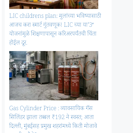
LIC childrens plan: मुलांच्या भविष्यासाठी
आजच करा स्मार्ट गुंतवणूक! LIC च्या या’3′
योजनांमुळे शिक्षणापासून करिअरपर्यंतची चिंता
होईल दूर.
Gas Cylinder Price : व्यावसायिक गॅस
सिलिंडर झाला तब्बल ₹192 ने स्वस्त; आता
दिल्ली, मुंबईसह प्रमुख शहरांमध्ये किती मोजावे