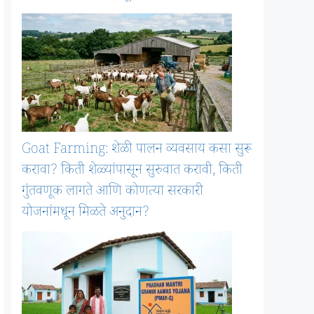
Goat Farming: शेळी पालन व्यवसाय कसा सुरू
करावा? किती शेळ्यांपासून सुरुवात करावी, किती
गुंतवणूक लागते आणि कोणत्या सरकारी
योजनांमधून मिळते अनुदान?