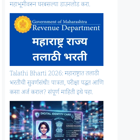
महाभूमीवरून घरबसल्या डाउनलोड करा.
Talathi Bharti 2026: महाराष्ट्रात तलाठी
भरतीची सुवर्णसंधी! पात्रता, परीक्षा पद्धत आणि
कसा अर्ज कराल? संपूर्ण माहिती इथे पहा.