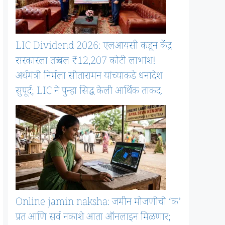
LIC Dividend 2026: एलआयसी कडून केंद्र
सरकारला तब्बल ₹12,207 कोटी लाभांश!
अर्थमंत्री निर्मला सीतारामन यांच्याकडे धनादेश
सुपूर्द; LIC ने पुन्हा सिद्ध केली आर्थिक ताकद.
Online jamin naksha: जमीन मोजणीची ‘क’
प्रत आणि सर्व नकाशे आता ऑनलाइन मिळणार;