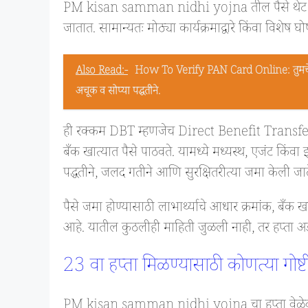
PM kisan samman nidhi yojna तील पैसे थेट प्रधानमं
जातात. सामान्यतः मोठ्या कार्यक्रमाद्वारे किंवा विशेष घ
Also Read:-
How To Verify PAN Card Online: तुमचे 
अचूक व सोप्या पद्धतीने.
ही रक्कम DBT म्हणजेच Direct Benefit Transfer प्रणा
बँक खात्यात पैसे पाठवते. यामध्ये मध्यस्थ, एजंट किंव
पद्धतीने, जलद गतीने आणि सुरक्षितरीत्या जमा केली जात
पैसे जमा होण्यासाठी लाभार्थ्याचे आधार क्रमांक, 
आहे. यातील कुठलीही माहिती जुळली नाही, तर हप्ता अ
23 वा हप्ता मिळण्यासाठी कोणत्या गोष्
PM kisan samman nidhi yojna चा हप्ता वेळेवर म