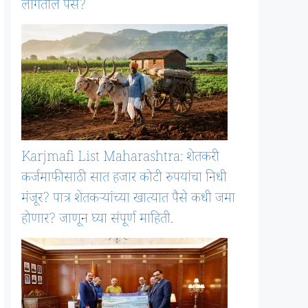
लागतील पैसे?
Karjmafi List Maharashtra: शेतकरी
कर्जमाफीसाठी सात हजार कोटी रुपयांचा निधी
मंजूर? पात्र शेतकऱ्यांच्या खात्यात पैसे कधी जमा
होणार? जाणून घ्या संपूर्ण माहिती.