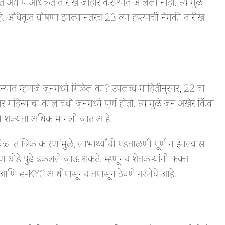
बत अद्याप अधिकृत तारीख जाहीर करण्यात आलेली नाही. त्यामुळे
 अधिकृत घोषणा झाल्यानंतरच 23 व्या हप्त्याची नेमकी तारीख
हिन्यात म्हणजे जूनमध्ये मिळेल का? उपलब्ध माहितीनुसार, 22 वा
 महिन्यांचा कालावधी जूनमध्ये पूर्ण होतो. त्यामुळे जून अखेर किंवा
याची शक्यता अधिक मानली जात आहे.
ळा तांत्रिक कारणांमुळे, लाभार्थ्यांची पडताळणी पूर्ण न झाल्यास
तरण थोडे पुढे ढकलले जाऊ शकते. म्हणूनच शेतकऱ्यांनी फक्त
ल आणि e-KYC आधीपासूनच तपासून ठेवणे गरजेचे आहे.