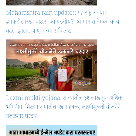
Maharashtra rain updates: महाराष्ट्र राज्यात
ढगफुटीसारखा पाऊस का पडतोय? हवामानात नेमका काय
बदल झाला, जाणून घ्या सविस्तर.
Laxmi mukti yojana: राज्यातील ३१ लाखांहून अधिक
भगिनींना मिळणार मातीचा खरा हक्क; लक्ष्मीमुक्ती योजनेने
उजळनार घरदार.