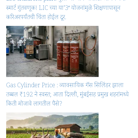
स्मार्ट गुंतवणूक! LIC च्या या’3′ योजनांमुळे शिक्षणापासून
करिअरपर्यंतची चिंता होईल दूर.
Gas Cylinder Price : व्यावसायिक गॅस सिलिंडर झाला
तब्बल ₹192 ने स्वस्त; आता दिल्ली, मुंबईसह प्रमुख शहरांमध्ये
किती मोजावे लागतील पैसे?