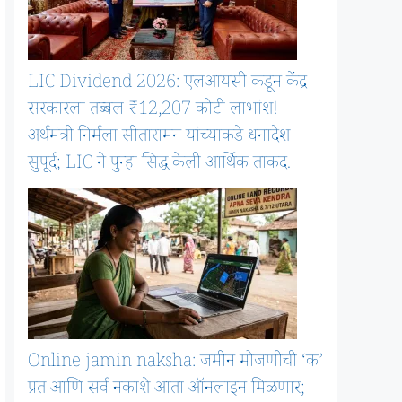
LIC Dividend 2026: एलआयसी कडून केंद्र
सरकारला तब्बल ₹12,207 कोटी लाभांश!
अर्थमंत्री निर्मला सीतारामन यांच्याकडे धनादेश
सुपूर्द; LIC ने पुन्हा सिद्ध केली आर्थिक ताकद.
Online jamin naksha: जमीन मोजणीची ‘क’
प्रत आणि सर्व नकाशे आता ऑनलाइन मिळणार;