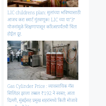
LIC childrens plan: मुलांच्या भविष्यासाठी
आजच करा स्मार्ट गुंतवणूक! LIC च्या या’3′
योजनांमुळे शिक्षणापासून करिअरपर्यंतची चिंता
होईल दूर.
Gas Cylinder Price : व्यावसायिक गॅस
सिलिंडर झाला तब्बल ₹192 ने स्वस्त; आता
दिल्ली, मुंबईसह प्रमुख शहरांमध्ये किती मोजावे