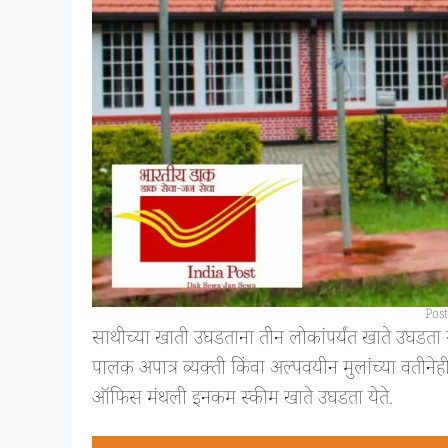
Pos
साथीच्या खाती उघडताना तीन लोकांपर्यंत खाते उघडता 
पालक अपात्र व्यक्ती किंवा अल्पवयीन मुलांच्या वतीनेही
ऑफिस मंथली इनकम स्कीम खाते उघडता येते.