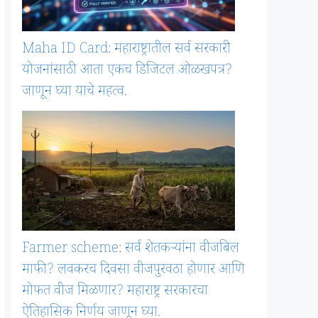
Maha ID Card: महाराष्ट्रातील सर्व सरकारी
योजनांसाठी आता एकच डिजिटल ओळखपत्र?
जाणून घ्या याचे महत्व.
Farmer scheme: सर्व शेतकऱ्यांना वीजबिल
माफी? लवकरच दिवसा वीजपुरवठा होणार आणि
मोफत वीज मिळणार? महाराष्ट्र सरकारचा
ऐतिहासिक निर्णय जाणून घ्या.