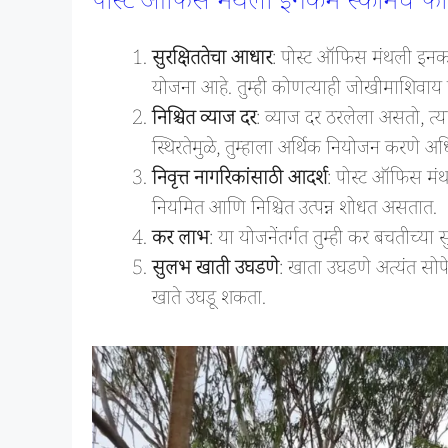
पोस्ट ऑफिस मंथली इनकम स्कीमचे फा
सुरक्षिततेचा आधार
: पोस्ट ऑफिस मंथली इनकम
योजना आहे. तुम्ही कोणत्याही जोखीमाशिवाय 
निश्चित व्याज दर
: व्याज दर ठरलेला असतो, त्य
स्थिरतेमुळे, तुम्हाला अर्थिक नियोजन करणे अ
निवृत्त नागरिकांसाठी आदर्श
: पोस्ट ऑफिस मंथ
नियमित आणि निश्चित उत्पन्न शोधत असतात.
कर लाभ
: या योजनेंतर्गत तुम्ही कर बचतीच्य
सुलभ खाती उघडणे
: खाता उघडणे अत्यंत सोप
खाते उघडू शकता.