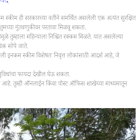
यदे
 स्कीम ही सरकारच्या वतीने समर्थित असलेली एक अत्यंत सुरक्षित
तुमच्या गुंतवणुकीवर परतावा मिळवू शकता.
ामुळे तुम्हाला महिन्याला निश्चित रक्कम मिळते. यात असलेल्या
धिक सोपे जाते.
ली इनकम स्कीम विशेषतः निवृत्त लोकांसाठी आदर्श आहे, जे
ा सुविधांचा फायदा देखील घेऊ शकता.
े आहे. तुम्ही ऑनलाईन किंवा पोस्ट ऑफिस शाखेच्या माध्यमातून