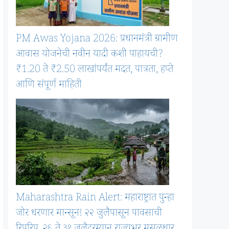
PM Awas Yojana 2026: प्रधानमंत्री ग्रामीण
आवास योजनेची नवीन यादी कशी पाहायची?
₹1.20 ते ₹2.50 लाखांपर्यंत मदत, पात्रता, हप्ते
आणि संपूर्ण माहिती
Maharashtra Rain Alert: महाराष्ट्रात पुन्हा
जोर धरणार मान्सून! २२ जुलैपासून पावसाची