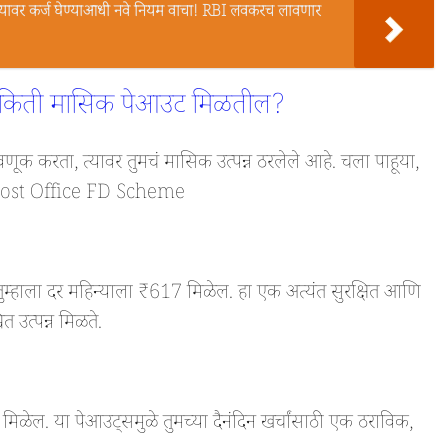
ावर कर्ज घेण्याआधी नवे नियम वाचा! RBI लवकरच लावणार
े किती मासिक पेआउट मिळतील?
णूक करता, त्यावर तुमचं मासिक उत्पन्न ठरलेले आहे. चला पाहूया,
ईल. Post Office FD Scheme
ुम्हाला दर महिन्याला ₹617 मिळेल. हा एक अत्यंत सुरक्षित आणि
ित उत्पन्न मिळते.
मिळेल. या पेआउट्समुळे तुमच्या दैनंदिन खर्चांसाठी एक ठराविक,