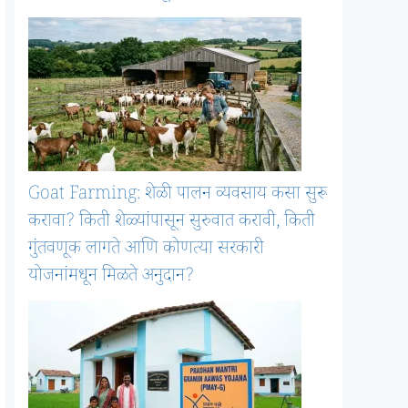
Goat Farming: शेळी पालन व्यवसाय कसा सुरू
करावा? किती शेळ्यांपासून सुरुवात करावी, किती
गुंतवणूक लागते आणि कोणत्या सरकारी
योजनांमधून मिळते अनुदान?