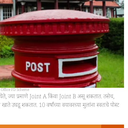
t Office FD Scheme
येते, ज्या प्रमाणे Joint A किंवा Joint B असू शकतात. तसेच,
 खाते उघडू शकतात. 10 वर्षांच्या वयावरच्या मुलांना स्वतःचे पोस्ट