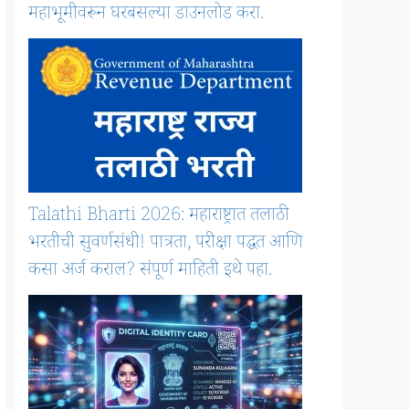
महाभूमीवरून घरबसल्या डाउनलोड करा.
Talathi Bharti 2026: महाराष्ट्रात तलाठी
भरतीची सुवर्णसंधी! पात्रता, परीक्षा पद्धत आणि
कसा अर्ज कराल? संपूर्ण माहिती इथे पहा.