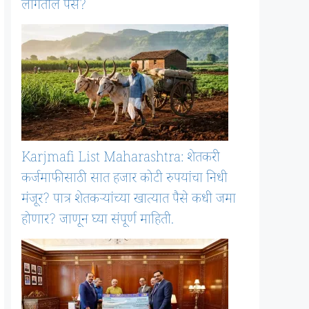
लागतील पैसे?
Karjmafi List Maharashtra: शेतकरी
कर्जमाफीसाठी सात हजार कोटी रुपयांचा निधी
मंजूर? पात्र शेतकऱ्यांच्या खात्यात पैसे कधी जमा
होणार? जाणून घ्या संपूर्ण माहिती.