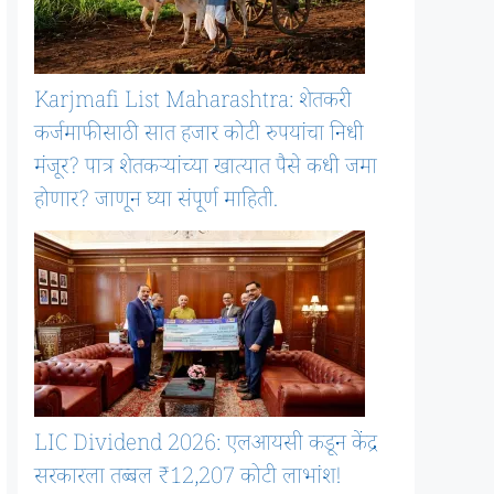
Karjmafi List Maharashtra: शेतकरी
कर्जमाफीसाठी सात हजार कोटी रुपयांचा निधी
मंजूर? पात्र शेतकऱ्यांच्या खात्यात पैसे कधी जमा
होणार? जाणून घ्या संपूर्ण माहिती.
LIC Dividend 2026: एलआयसी कडून केंद्र
सरकारला तब्बल ₹12,207 कोटी लाभांश!