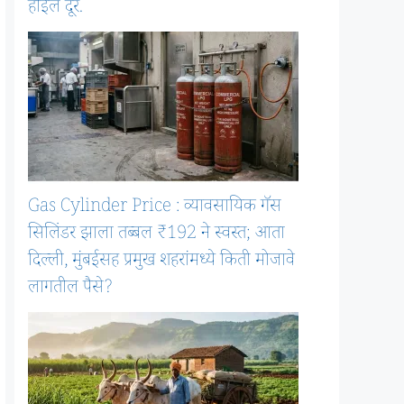
होईल दूर.
Gas Cylinder Price : व्यावसायिक गॅस
सिलिंडर झाला तब्बल ₹192 ने स्वस्त; आता
दिल्ली, मुंबईसह प्रमुख शहरांमध्ये किती मोजावे
लागतील पैसे?