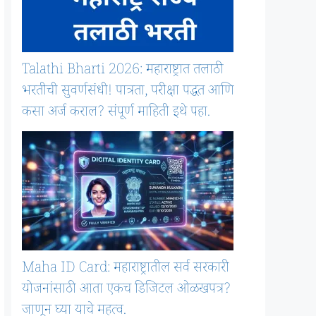
Talathi Bharti 2026: महाराष्ट्रात तलाठी
भरतीची सुवर्णसंधी! पात्रता, परीक्षा पद्धत आणि
कसा अर्ज कराल? संपूर्ण माहिती इथे पहा.
Maha ID Card: महाराष्ट्रातील सर्व सरकारी
योजनांसाठी आता एकच डिजिटल ओळखपत्र?
जाणून घ्या याचे महत्व.