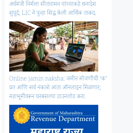
अर्थमंत्री निर्मला सीतारामन यांच्याकडे धनादेश
सुपूर्द; LIC ने पुन्हा सिद्ध केली आर्थिक ताकद.
Online jamin naksha: जमीन मोजणीची ‘क’
प्रत आणि सर्व नकाशे आता ऑनलाइन मिळणार;
महाभूमीवरून घरबसल्या डाउनलोड करा.