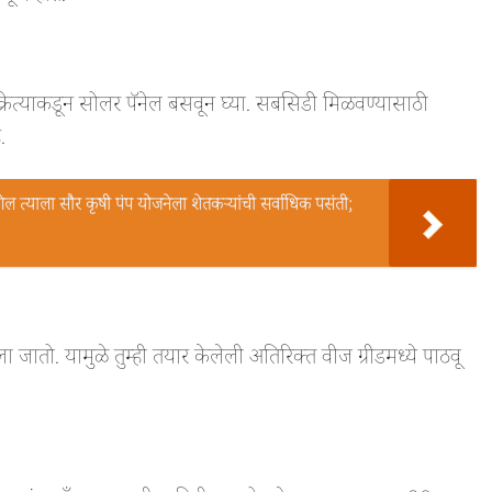
िक्रेत्याकडून सोलर पॅनेल बसवून घ्या. सबसिडी मिळवण्यासाठी
.
ाला सौर कृषी पंप योजनेला शेतकऱ्यांची सर्वाधिक पसंती;
ातो. यामुळे तुम्ही तयार केलेली अतिरिक्त वीज ग्रीडमध्ये पाठवू