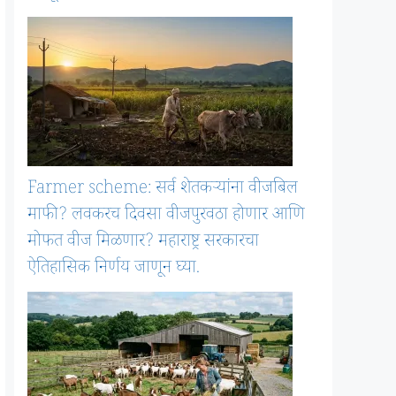
Farmer scheme: सर्व शेतकऱ्यांना वीजबिल
माफी? लवकरच दिवसा वीजपुरवठा होणार आणि
मोफत वीज मिळणार? महाराष्ट्र सरकारचा
ऐतिहासिक निर्णय जाणून घ्या.