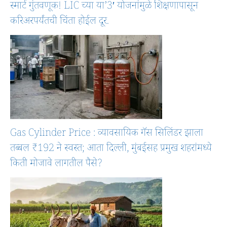
स्मार्ट गुंतवणूक! LIC च्या या’3′ योजनांमुळे शिक्षणापासून
करिअरपर्यंतची चिंता होईल दूर.
Gas Cylinder Price : व्यावसायिक गॅस सिलिंडर झाला
तब्बल ₹192 ने स्वस्त; आता दिल्ली, मुंबईसह प्रमुख शहरांमध्ये
किती मोजावे लागतील पैसे?