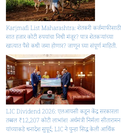
Karjmafi List Maharashtra: शेतकरी कर्जमाफीसाठी
सात हजार कोटी रुपयांचा निधी मंजूर? पात्र शेतकऱ्यांच्या
खात्यात पैसे कधी जमा होणार? जाणून घ्या संपूर्ण माहिती.
LIC Dividend 2026: एलआयसी कडून केंद्र सरकारला
तब्बल ₹12,207 कोटी लाभांश! अर्थमंत्री निर्मला सीतारामन
यांच्याकडे धनादेश सुपूर्द; LIC ने पुन्हा सिद्ध केली आर्थिक