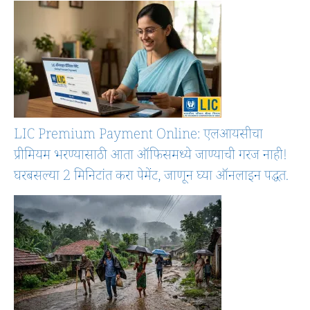
LIC Premium Payment Online: एलआयसीचा
प्रीमियम भरण्यासाठी आता ऑफिसमध्ये जाण्याची गरज नाही!
घरबसल्या 2 मिनिटांत करा पेमेंट, जाणून घ्या ऑनलाइन पद्धत.