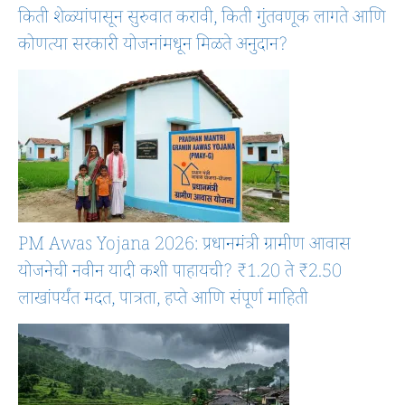
किती शेळ्यांपासून सुरुवात करावी, किती गुंतवणूक लागते आणि
कोणत्या सरकारी योजनांमधून मिळते अनुदान?
PM Awas Yojana 2026: प्रधानमंत्री ग्रामीण आवास
योजनेची नवीन यादी कशी पाहायची? ₹1.20 ते ₹2.50
लाखांपर्यंत मदत, पात्रता, हप्ते आणि संपूर्ण माहिती