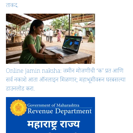
ताकद.
Online jamin naksha: जमीन मोजणीची ‘क’ प्रत आणि
सर्व नकाशे आता ऑनलाइन मिळणार; महाभूमीवरून घरबसल्या
डाउनलोड करा.