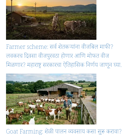
Farmer scheme: सर्व शेतकऱ्यांना वीजबिल माफी?
लवकरच दिवसा वीजपुरवठा होणार आणि मोफत वीज
मिळणार? महाराष्ट्र सरकारचा ऐतिहासिक निर्णय जाणून घ्या.
Goat Farming: शेळी पालन व्यवसाय कसा सुरू करावा?