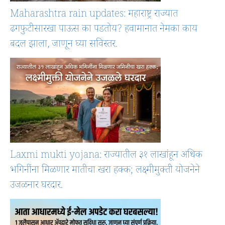
Maharashtra rain updates: महाराष्ट्र राज्यात
ढगफुटीसारखा पाऊस का पडतोय? हवामानात नेमका काय
बदल झाला, जाणून घ्या सविस्तर.
Laxmi mukti yojana: राज्यातील ३१ लाखांहून अधिक
भगिनींना मिळणार मातीचा खरा हक्क; लक्ष्मीमुक्ती योजनेने
उजळनार घरदार.