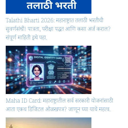
Talathi Bharti 2026: महाराष्ट्रात तलाठी भरतीची
सुवर्णसंधी! पात्रता, परीक्षा पद्धत आणि कसा अर्ज कराल?
संपूर्ण माहिती इथे पहा.
Maha ID Card: महाराष्ट्रातील सर्व सरकारी योजनांसाठी
आता एकच डिजिटल ओळखपत्र? जाणून घ्या याचे महत्व.