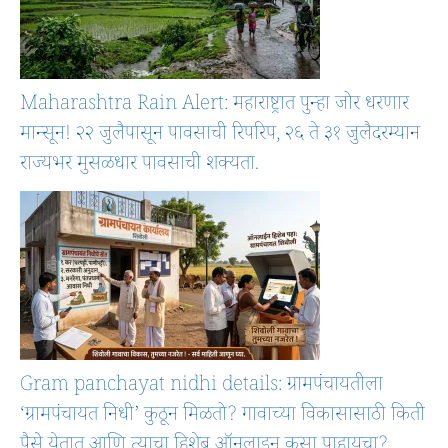
Maharashtra Rain Alert: महाराष्ट्रात पुन्हा जोर धरणार
मान्सून! २२ जुलैपासून पावसाची रिपरिप, २६ ते ३१ जुलैदरम्यान
राज्यभर मुसळधार पावसाची शक्यता.
Gram panchayat nidhi details: ग्रामपंचायतीला
‘ग्रामपंचायत निधी’ कुठून मिळतो? गावाच्या विकासासाठी किती
पैसे येतात आणि त्याचा हिशेब ऑनलाइन कसा पाहायचा?