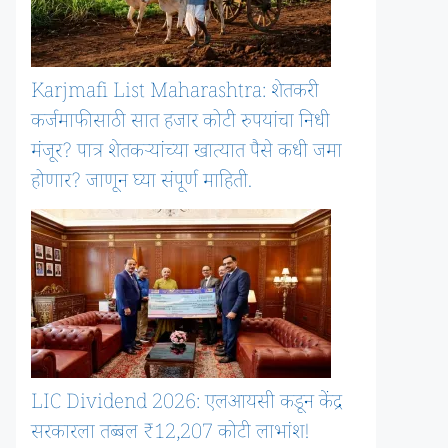
Karjmafi List Maharashtra: शेतकरी
कर्जमाफीसाठी सात हजार कोटी रुपयांचा निधी
मंजूर? पात्र शेतकऱ्यांच्या खात्यात पैसे कधी जमा
होणार? जाणून घ्या संपूर्ण माहिती.
LIC Dividend 2026: एलआयसी कडून केंद्र
सरकारला तब्बल ₹12,207 कोटी लाभांश!