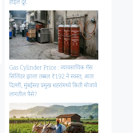
होईल दूर.
Gas Cylinder Price : व्यावसायिक गॅस
सिलिंडर झाला तब्बल ₹192 ने स्वस्त; आता
दिल्ली, मुंबईसह प्रमुख शहरांमध्ये किती मोजावे
लागतील पैसे?