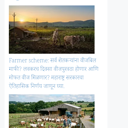
Farmer scheme: सर्व शेतकऱ्यांना वीजबिल
माफी? लवकरच दिवसा वीजपुरवठा होणार आणि
मोफत वीज मिळणार? महाराष्ट्र सरकारचा
ऐतिहासिक निर्णय जाणून घ्या.