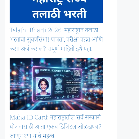
Talathi Bharti 2026: महाराष्ट्रात तलाठी
भरतीची सुवर्णसंधी! पात्रता, परीक्षा पद्धत आणि
कसा अर्ज कराल? संपूर्ण माहिती इथे पहा.
Maha ID Card: महाराष्ट्रातील सर्व सरकारी
योजनांसाठी आता एकच डिजिटल ओळखपत्र?
जाणून घ्या याचे महत्व.