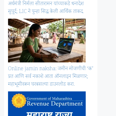
अर्थमंत्री निर्मला सीतारामन यांच्याकडे धनादेश
सुपूर्द; LIC ने पुन्हा सिद्ध केली आर्थिक ताकद.
Online jamin naksha: जमीन मोजणीची ‘क’
प्रत आणि सर्व नकाशे आता ऑनलाइन मिळणार;
महाभूमीवरून घरबसल्या डाउनलोड करा.