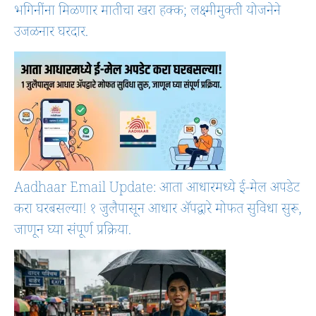
भगिनींना मिळणार मातीचा खरा हक्क; लक्ष्मीमुक्ती योजनेने
उजळनार घरदार.
Aadhaar Email Update: आता आधारमध्ये ई-मेल अपडेट
करा घरबसल्या! १ जुलैपासून आधार ॲपद्वारे मोफत सुविधा सुरू,
जाणून घ्या संपूर्ण प्रक्रिया.