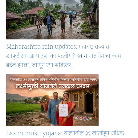
Maharashtra rain updates: महाराष्ट्र राज्यात
ढगफुटीसारखा पाऊस का पडतोय? हवामानात नेमका काय
बदल झाला, जाणून घ्या सविस्तर.
Laxmi mukti yojana: राज्यातील ३१ लाखांहून अधिक