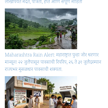
लाखांपर्यंत मदत, पात्रता, हप्ते आणि संपूर्ण माहिती
Maharashtra Rain Alert: महाराष्ट्रात पुन्हा जोर धरणार
मान्सून! २२ जुलैपासून पावसाची रिपरिप, २६ ते ३१ जुलैदरम्यान
राज्यभर मुसळधार पावसाची शक्यता.