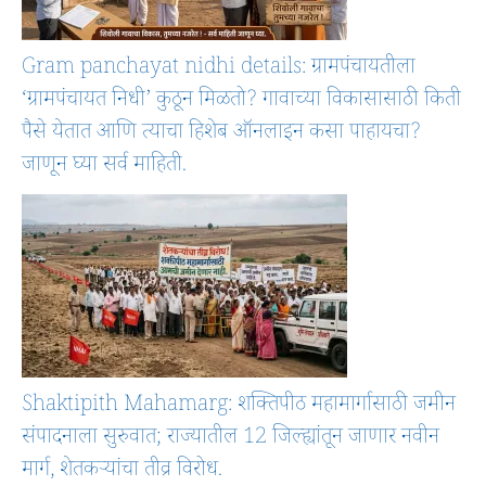
Gram panchayat nidhi details: ग्रामपंचायतीला
‘ग्रामपंचायत निधी’ कुठून मिळतो? गावाच्या विकासासाठी किती
पैसे येतात आणि त्याचा हिशेब ऑनलाइन कसा पाहायचा?
जाणून घ्या सर्व माहिती.
Shaktipith Mahamarg: शक्तिपीठ महामार्गासाठी जमीन
संपादनाला सुरुवात; राज्यातील 12 जिल्ह्यांतून जाणार नवीन
मार्ग, शेतकऱ्यांचा तीव्र विरोध.