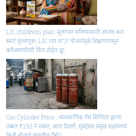
LIC childrens plan: मुलांच्या भविष्यासाठी आजच करा
स्मार्ट गुंतवणूक! LIC च्या या’3′ योजनांमुळे शिक्षणापासून
करिअरपर्यंतची चिंता होईल दूर.
Gas Cylinder Price : व्यावसायिक गॅस सिलिंडर झाला
तब्बल ₹192 ने स्वस्त; आता दिल्ली, मुंबईसह प्रमुख शहरांमध्ये