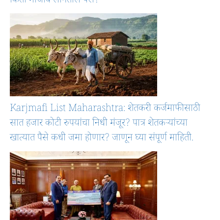
किती मोजावे लागतील पैसे?
Karjmafi List Maharashtra: शेतकरी कर्जमाफीसाठी
सात हजार कोटी रुपयांचा निधी मंजूर? पात्र शेतकऱ्यांच्या
खात्यात पैसे कधी जमा होणार? जाणून घ्या संपूर्ण माहिती.