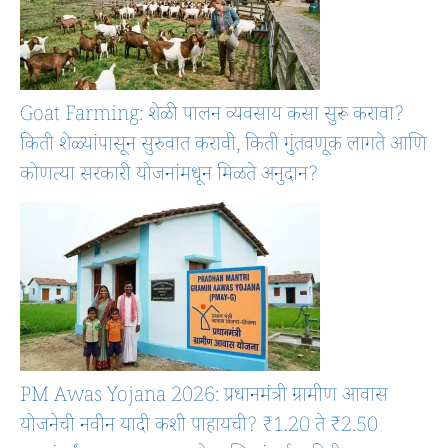
Goat Farming: शेळी पालन व्यवसाय कसा सुरू करावा?
किती शेळ्यांपासून सुरुवात करावी, किती गुंतवणूक लागते आणि
कोणत्या सरकारी योजनांमधून मिळते अनुदान?
PM Awas Yojana 2026: प्रधानमंत्री ग्रामीण आवास
योजनेची नवीन यादी कशी पाहायची? ₹1.20 ते ₹2.50