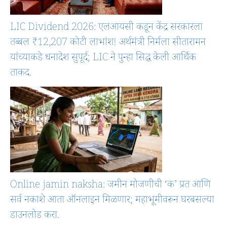
LIC Dividend 2026: एलआयसी कडून केंद्र सरकारला
तब्बल ₹12,207 कोटी लाभांश! अर्थमंत्री निर्मला सीतारामन
यांच्याकडे धनादेश सुपूर्द; LIC ने पुन्हा सिद्ध केली आर्थिक
ताकद.
Online jamin naksha: जमीन मोजणीची ‘क’ प्रत आणि
सर्व नकाशे आता ऑनलाइन मिळणार; महाभूमीवरून घरबसल्या
डाउनलोड करा.