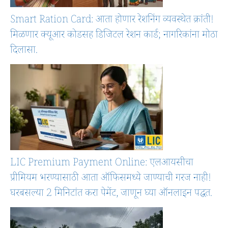
Smart Ration Card: आता होणार रेशनिंग व्यवस्थेत क्रांती!
मिळणार क्यूआर कोडसह डिजिटल रेशन कार्ड; नागरिकांना मोठा
दिलासा.
LIC Premium Payment Online: एलआयसीचा
प्रीमियम भरण्यासाठी आता ऑफिसमध्ये जाण्याची गरज नाही!
घरबसल्या 2 मिनिटांत करा पेमेंट, जाणून घ्या ऑनलाइन पद्धत.