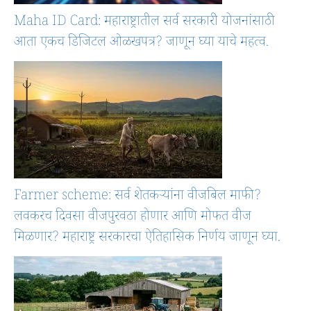
Maha ID Card: महाराष्ट्रातील सर्व सरकारी योजनांसाठी
आता एकच डिजिटल ओळखपत्र? जाणून घ्या याचे महत्व.
Farmer scheme: सर्व शेतकऱ्यांना वीजबिल माफी?
लवकरच दिवसा वीजपुरवठा होणार आणि मोफत वीज
मिळणार? महाराष्ट्र सरकारचा ऐतिहासिक निर्णय जाणून घ्या.