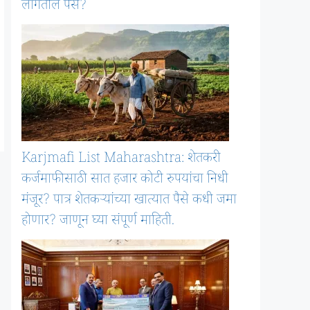
लागतील पैसे?
Karjmafi List Maharashtra: शेतकरी
कर्जमाफीसाठी सात हजार कोटी रुपयांचा निधी
मंजूर? पात्र शेतकऱ्यांच्या खात्यात पैसे कधी जमा
होणार? जाणून घ्या संपूर्ण माहिती.