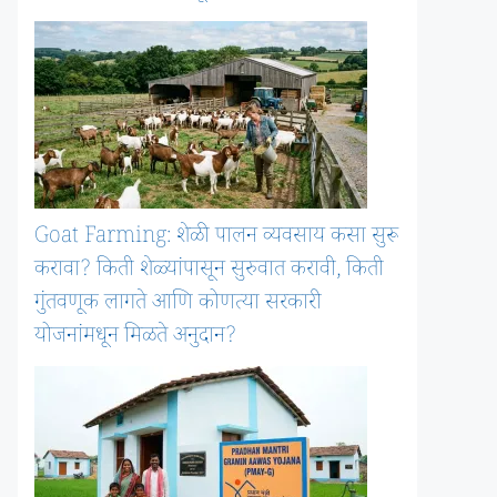
Goat Farming: शेळी पालन व्यवसाय कसा सुरू
करावा? किती शेळ्यांपासून सुरुवात करावी, किती
गुंतवणूक लागते आणि कोणत्या सरकारी
योजनांमधून मिळते अनुदान?