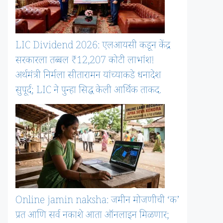
LIC Dividend 2026: एलआयसी कडून केंद्र
सरकारला तब्बल ₹12,207 कोटी लाभांश!
अर्थमंत्री निर्मला सीतारामन यांच्याकडे धनादेश
सुपूर्द; LIC ने पुन्हा सिद्ध केली आर्थिक ताकद.
Online jamin naksha: जमीन मोजणीची ‘क’
प्रत आणि सर्व नकाशे आता ऑनलाइन मिळणार;