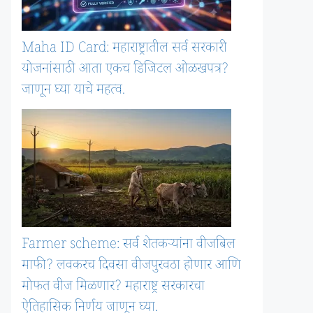
Maha ID Card: महाराष्ट्रातील सर्व सरकारी
योजनांसाठी आता एकच डिजिटल ओळखपत्र?
जाणून घ्या याचे महत्व.
Farmer scheme: सर्व शेतकऱ्यांना वीजबिल
माफी? लवकरच दिवसा वीजपुरवठा होणार आणि
मोफत वीज मिळणार? महाराष्ट्र सरकारचा
ऐतिहासिक निर्णय जाणून घ्या.