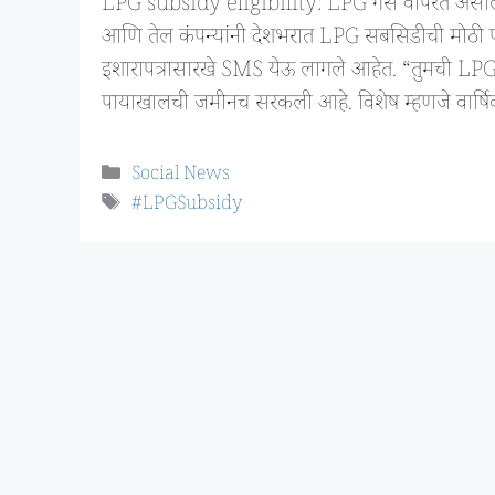
LPG subsidy eligibility: LPG गॅस वापरत असाल तर ह
आणि तेल कंपन्यांनी देशभरात LPG सबसिडीची मोठी प
इशारापत्रासारखे SMS येऊ लागले आहेत. “तुमची LPG 
पायाखालची जमीनच सरकली आहे. विशेष म्हणजे वार्षि
Categories
Social News
Tags
#LPGSubsidy