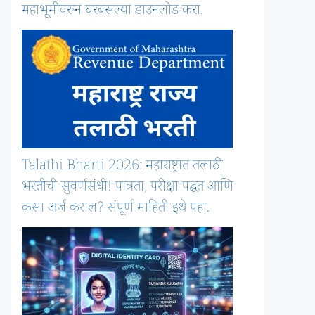
महाभूमीवरून घरबसल्या डाउनलोड करा.
Talathi Bharti 2026: महाराष्ट्रात तलाठी
भरतीची सुवर्णसंधी! पात्रता, परीक्षा पद्धत आणि
कसा अर्ज कराल? संपूर्ण माहिती इथे पहा.