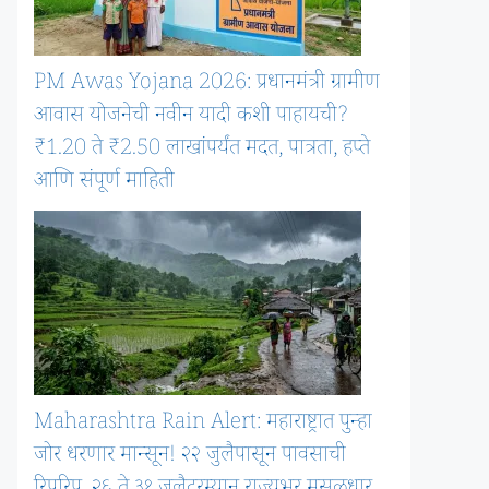
PM Awas Yojana 2026: प्रधानमंत्री ग्रामीण
आवास योजनेची नवीन यादी कशी पाहायची?
₹1.20 ते ₹2.50 लाखांपर्यंत मदत, पात्रता, हप्ते
आणि संपूर्ण माहिती
Maharashtra Rain Alert: महाराष्ट्रात पुन्हा
जोर धरणार मान्सून! २२ जुलैपासून पावसाची