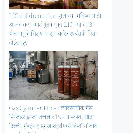
LIC childrens plan: मुलांच्या भविष्यासाठी
आजच करा स्मार्ट गुंतवणूक! LIC च्या या’3′
योजनांमुळे शिक्षणापासून करिअरपर्यंतची चिंता
होईल दूर.
Gas Cylinder Price : व्यावसायिक गॅस
सिलिंडर झाला तब्बल ₹192 ने स्वस्त; आता
दिल्ली, मुंबईसह प्रमुख शहरांमध्ये किती मोजावे