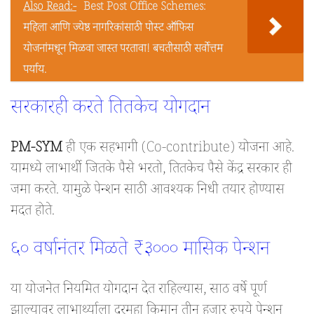
Also Read:-
Best Post Office Schemes:
महिला आणि ज्येष्ठ नागरिकांसाठी पोस्ट ऑफिस
योजनांमधून मिळवा जास्त परतावा! बचतीसाठी सर्वोत्तम
पर्याय.
सरकारही करते तितकेच योगदान
PM-SYM
ही एक सहभागी (Co-contribute) योजना आहे.
यामध्ये लाभार्थी जितके पैसे भरतो, तितकेच पैसे केंद्र सरकार ही
जमा करते. यामुळे पेन्शन साठी आवश्यक निधी तयार होण्यास
मदत होते.
६० वर्षानंतर मिळते ₹३००० मासिक पेन्शन
या योजनेत नियमित योगदान देत राहिल्यास, साठ वर्षे पूर्ण
झाल्यावर लाभार्थ्याला दरमहा किमान तीन हजार रुपये पेन्शन