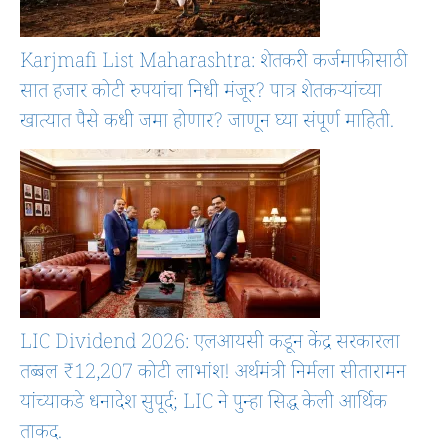
Karjmafi List Maharashtra: शेतकरी कर्जमाफीसाठी
सात हजार कोटी रुपयांचा निधी मंजूर? पात्र शेतकऱ्यांच्या
खात्यात पैसे कधी जमा होणार? जाणून घ्या संपूर्ण माहिती.
LIC Dividend 2026: एलआयसी कडून केंद्र सरकारला
तब्बल ₹12,207 कोटी लाभांश! अर्थमंत्री निर्मला सीतारामन
यांच्याकडे धनादेश सुपूर्द; LIC ने पुन्हा सिद्ध केली आर्थिक
ताकद.