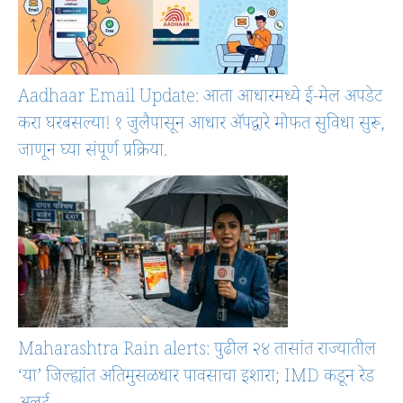
Aadhaar Email Update: आता आधारमध्ये ई-मेल अपडेट
करा घरबसल्या! १ जुलैपासून आधार ॲपद्वारे मोफत सुविधा सुरू,
जाणून घ्या संपूर्ण प्रक्रिया.
Maharashtra Rain alerts: पुढील २४ तासांत राज्यातील
‘या’ जिल्ह्यांत अतिमुसळधार पावसाचा इशारा; IMD कडून रेड