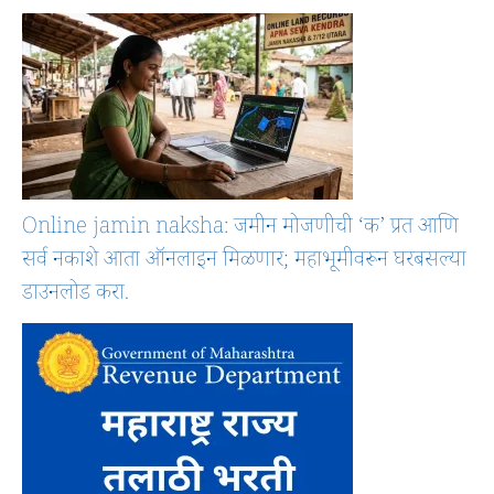
Online jamin naksha: जमीन मोजणीची ‘क’ प्रत आणि
सर्व नकाशे आता ऑनलाइन मिळणार; महाभूमीवरून घरबसल्या
डाउनलोड करा.