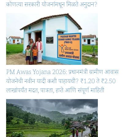
कोणत्या सरकारी योजनांमधून मिळते अनुदान?
PM Awas Yojana 2026: प्रधानमंत्री ग्रामीण आवास
योजनेची नवीन यादी कशी पाहायची? ₹1.20 ते ₹2.50
लाखांपर्यंत मदत, पात्रता, हप्ते आणि संपूर्ण माहिती