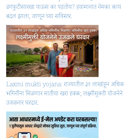
ढगफुटीसारखा पाऊस का पडतोय? हवामानात नेमका काय
बदल झाला, जाणून घ्या सविस्तर.
Laxmi mukti yojana: राज्यातील ३१ लाखांहून अधिक
भगिनींना मिळणार मातीचा खरा हक्क; लक्ष्मीमुक्ती योजनेने
उजळनार घरदार.