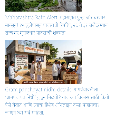
Maharashtra Rain Alert: महाराष्ट्रात पुन्हा जोर धरणार
मान्सून! २२ जुलैपासून पावसाची रिपरिप, २६ ते ३१ जुलैदरम्यान
राज्यभर मुसळधार पावसाची शक्यता.
Gram panchayat nidhi details: ग्रामपंचायतीला
‘ग्रामपंचायत निधी’ कुठून मिळतो? गावाच्या विकासासाठी किती
पैसे येतात आणि त्याचा हिशेब ऑनलाइन कसा पाहायचा?
जाणून घ्या सर्व माहिती.