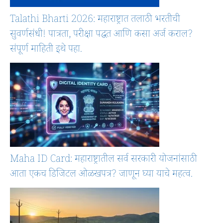
Talathi Bharti 2026: महाराष्ट्रात तलाठी भरतीची
सुवर्णसंधी! पात्रता, परीक्षा पद्धत आणि कसा अर्ज कराल?
संपूर्ण माहिती इथे पहा.
Maha ID Card: महाराष्ट्रातील सर्व सरकारी योजनांसाठी
आता एकच डिजिटल ओळखपत्र? जाणून घ्या याचे महत्व.