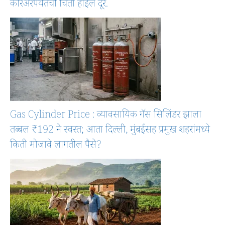
करिअरपर्यंतची चिंता होईल दूर.
Gas Cylinder Price : व्यावसायिक गॅस सिलिंडर झाला
तब्बल ₹192 ने स्वस्त; आता दिल्ली, मुंबईसह प्रमुख शहरांमध्ये
किती मोजावे लागतील पैसे?