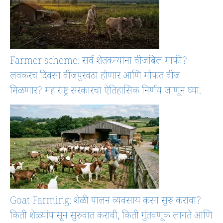
Farmer scheme: सर्व शेतकऱ्यांना वीजबिल माफी?
लवकरच दिवसा वीजपुरवठा होणार आणि मोफत वीज
मिळणार? महाराष्ट्र सरकारचा ऐतिहासिक निर्णय जाणून घ्या.
Goat Farming: शेळी पालन व्यवसाय कसा सुरू करावा?
किती शेळ्यांपासून सुरुवात करावी, किती गुंतवणूक लागते आणि