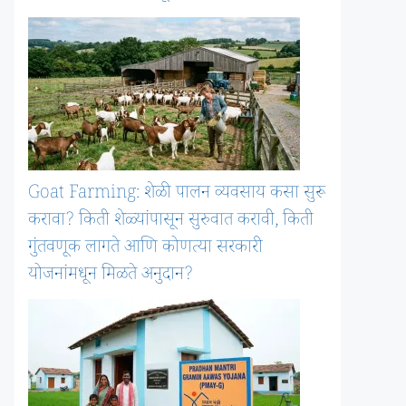
Goat Farming: शेळी पालन व्यवसाय कसा सुरू
करावा? किती शेळ्यांपासून सुरुवात करावी, किती
गुंतवणूक लागते आणि कोणत्या सरकारी
योजनांमधून मिळते अनुदान?