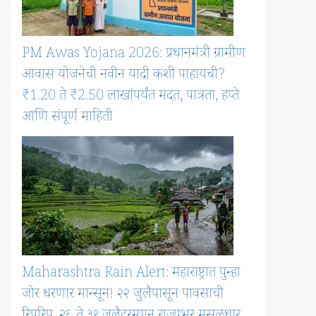
PM Awas Yojana 2026: प्रधानमंत्री ग्रामीण
आवास योजनेची नवीन यादी कशी पाहायची?
₹1.20 ते ₹2.50 लाखांपर्यंत मदत, पात्रता, हप्ते
आणि संपूर्ण माहिती
Maharashtra Rain Alert: महाराष्ट्रात पुन्हा
जोर धरणार मान्सून! २२ जुलैपासून पावसाची