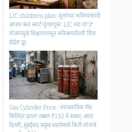
LIC childrens plan: मुलांच्या भविष्यासाठी
आजच करा स्मार्ट गुंतवणूक! LIC च्या या’3′
योजनांमुळे शिक्षणापासून करिअरपर्यंतची चिंता
होईल दूर.
Gas Cylinder Price : व्यावसायिक गॅस
सिलिंडर झाला तब्बल ₹192 ने स्वस्त; आता
दिल्ली, मुंबईसह प्रमुख शहरांमध्ये किती मोजावे