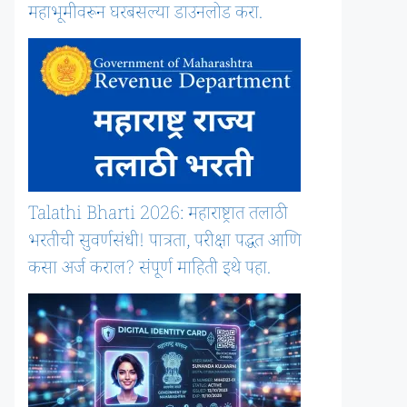
महाभूमीवरून घरबसल्या डाउनलोड करा.
Talathi Bharti 2026: महाराष्ट्रात तलाठी
भरतीची सुवर्णसंधी! पात्रता, परीक्षा पद्धत आणि
कसा अर्ज कराल? संपूर्ण माहिती इथे पहा.