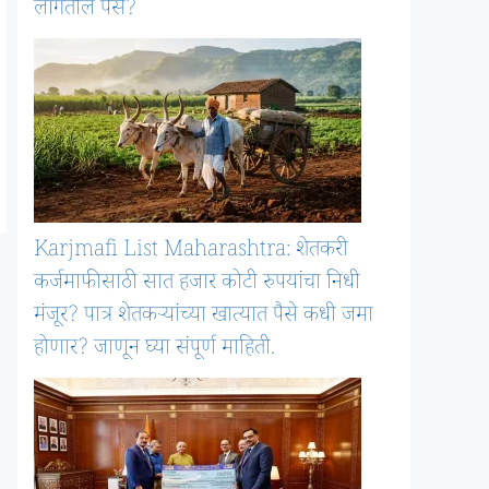
लागतील पैसे?
Karjmafi List Maharashtra: शेतकरी
कर्जमाफीसाठी सात हजार कोटी रुपयांचा निधी
मंजूर? पात्र शेतकऱ्यांच्या खात्यात पैसे कधी जमा
होणार? जाणून घ्या संपूर्ण माहिती.