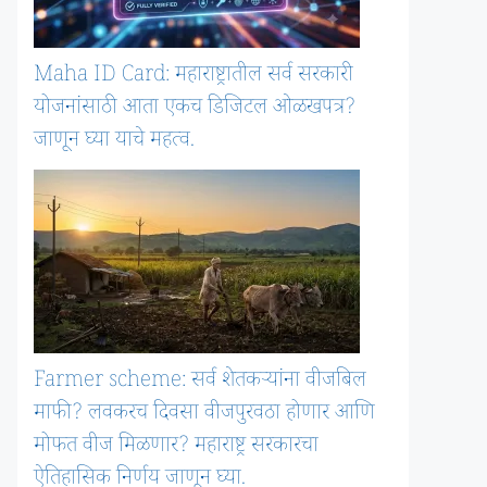
Maha ID Card: महाराष्ट्रातील सर्व सरकारी
योजनांसाठी आता एकच डिजिटल ओळखपत्र?
जाणून घ्या याचे महत्व.
Farmer scheme: सर्व शेतकऱ्यांना वीजबिल
माफी? लवकरच दिवसा वीजपुरवठा होणार आणि
मोफत वीज मिळणार? महाराष्ट्र सरकारचा
ऐतिहासिक निर्णय जाणून घ्या.