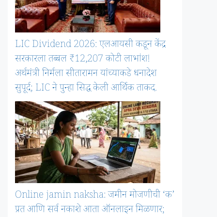
LIC Dividend 2026: एलआयसी कडून केंद्र
सरकारला तब्बल ₹12,207 कोटी लाभांश!
अर्थमंत्री निर्मला सीतारामन यांच्याकडे धनादेश
सुपूर्द; LIC ने पुन्हा सिद्ध केली आर्थिक ताकद.
Online jamin naksha: जमीन मोजणीची ‘क’
प्रत आणि सर्व नकाशे आता ऑनलाइन मिळणार;