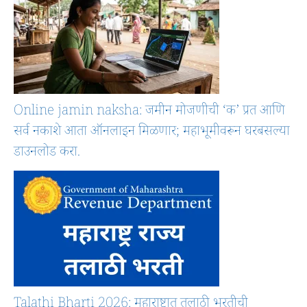
Online jamin naksha: जमीन मोजणीची ‘क’ प्रत आणि
सर्व नकाशे आता ऑनलाइन मिळणार; महाभूमीवरून घरबसल्या
डाउनलोड करा.
Talathi Bharti 2026: महाराष्ट्रात तलाठी भरतीची