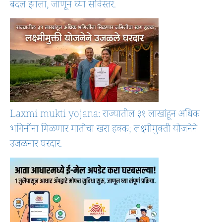
बदल झाला, जाणून घ्या सविस्तर.
Laxmi mukti yojana: राज्यातील ३१ लाखांहून अधिक
भगिनींना मिळणार मातीचा खरा हक्क; लक्ष्मीमुक्ती योजनेने
उजळनार घरदार.