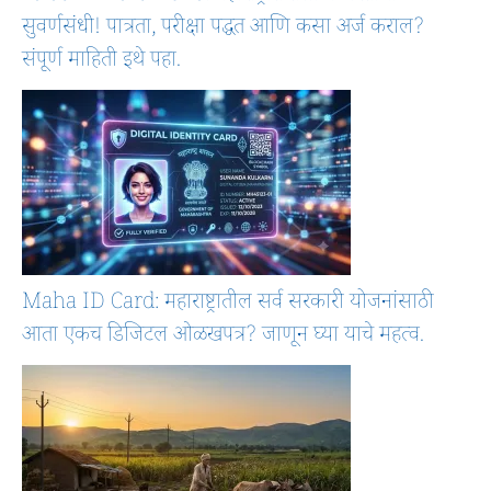
सुवर्णसंधी! पात्रता, परीक्षा पद्धत आणि कसा अर्ज कराल?
संपूर्ण माहिती इथे पहा.
Maha ID Card: महाराष्ट्रातील सर्व सरकारी योजनांसाठी
आता एकच डिजिटल ओळखपत्र? जाणून घ्या याचे महत्व.