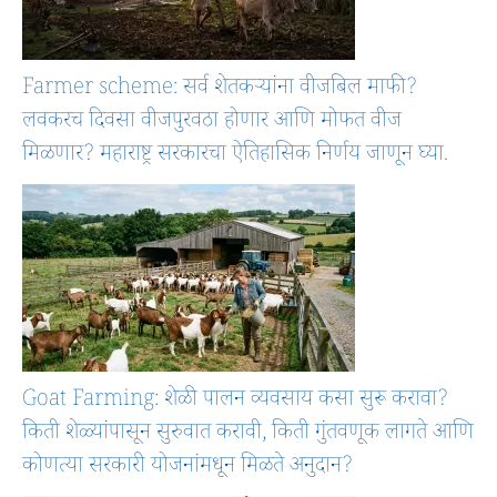
Farmer scheme: सर्व शेतकऱ्यांना वीजबिल माफी?
लवकरच दिवसा वीजपुरवठा होणार आणि मोफत वीज
मिळणार? महाराष्ट्र सरकारचा ऐतिहासिक निर्णय जाणून घ्या.
Goat Farming: शेळी पालन व्यवसाय कसा सुरू करावा?
किती शेळ्यांपासून सुरुवात करावी, किती गुंतवणूक लागते आणि
कोणत्या सरकारी योजनांमधून मिळते अनुदान?