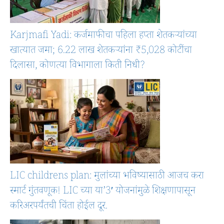
Karjmafi Yadi: कर्जमाफीचा पहिला हप्ता शेतकऱ्यांच्या
खात्यात जमा; 6.22 लाख शेतकऱ्यांना ₹5,028 कोटींचा
दिलासा, कोणत्या विभागाला किती निधी?
LIC childrens plan: मुलांच्या भविष्यासाठी आजच करा
स्मार्ट गुंतवणूक! LIC च्या या’3′ योजनांमुळे शिक्षणापासून
करिअरपर्यंतची चिंता होईल दूर.