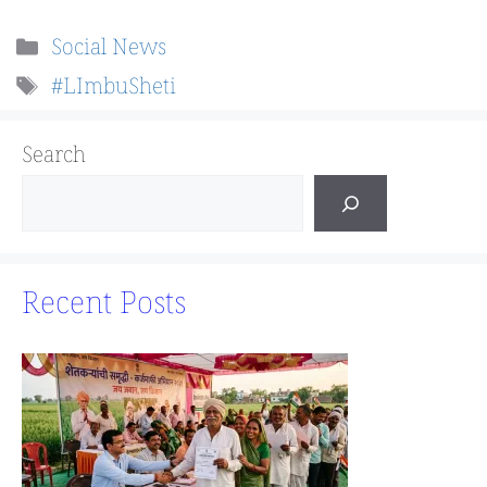
Categories
Social News
Tags
#LImbuSheti
Search
Recent Posts