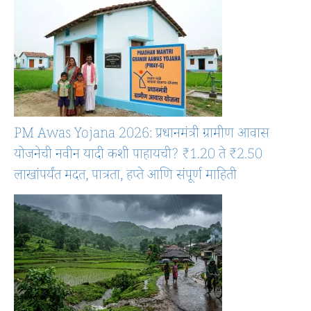
PM Awas Yojana 2026: प्रधानमंत्री ग्रामीण आवास
योजनेची नवीन यादी कशी पाहायची? ₹1.20 ते ₹2.50
लाखांपर्यंत मदत, पात्रता, हप्ते आणि संपूर्ण माहिती