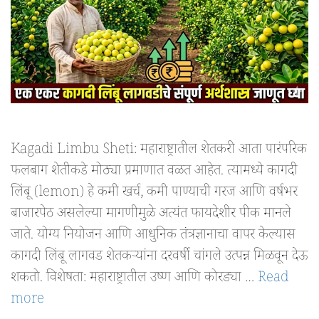
Kagadi Limbu Sheti: महाराष्ट्रातील शेतकरी आता पारंपरिक
फलबाग शेतीकडे मोठ्या प्रमाणात वळत आहेत. त्यामध्ये कागदी
लिंबू (lemon) हे कमी खर्च, कमी पाण्याची गरज आणि वर्षभर
बाजारपेठ असलेल्या मागणीमुळे अत्यंत फायदेशीर पीक मानले
जाते. योग्य नियोजन आणि आधुनिक तंत्रज्ञानाचा वापर केल्यास
कागदी लिंबू लागवड शेतकऱ्यांना दरवर्षी चांगले उत्पन्न मिळवून देऊ
शकतो. विशेषता: महाराष्ट्रातील उष्ण आणि कोरड्या …
Read
more