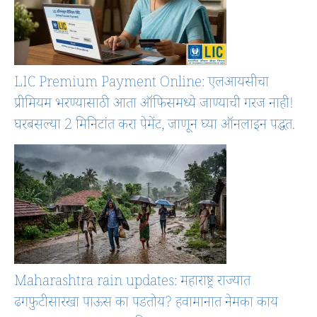
LIC Premium Payment Online: एलआयसीचा
प्रीमियम भरण्यासाठी आता ऑफिसमध्ये जाण्याची गरज नाही!
घरबसल्या 2 मिनिटांत करा पेमेंट, जाणून घ्या ऑनलाइन पद्धत.
Maharashtra rain updates: महाराष्ट्र राज्यात
ढगफुटीसारखा पाऊस का पडतोय? हवामानात नेमका काय