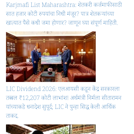
Karjmafi List Maharashtra: शेतकरी कर्जमाफीसाठी
सात हजार कोटी रुपयांचा निधी मंजूर? पात्र शेतकऱ्यांच्या
खात्यात पैसे कधी जमा होणार? जाणून घ्या संपूर्ण माहिती.
LIC Dividend 2026: एलआयसी कडून केंद्र सरकारला
तब्बल ₹12,207 कोटी लाभांश! अर्थमंत्री निर्मला सीतारामन
यांच्याकडे धनादेश सुपूर्द; LIC ने पुन्हा सिद्ध केली आर्थिक
ताकद.