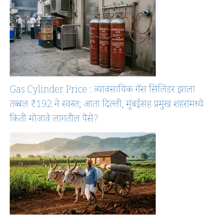
Gas Cylinder Price : व्यावसायिक गॅस सिलिंडर झाला
तब्बल ₹192 ने स्वस्त; आता दिल्ली, मुंबईसह प्रमुख शहरांमध्ये
किती मोजावे लागतील पैसे?