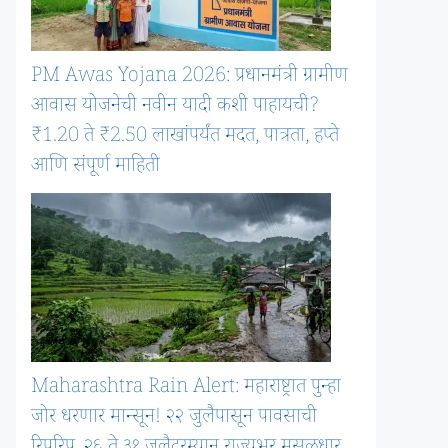
PM Awas Yojana 2026: प्रधानमंत्री ग्रामीण
आवास योजनेची नवीन यादी कशी पाहायची?
₹1.20 ते ₹2.50 लाखांपर्यंत मदत, पात्रता, हप्ते
आणि संपूर्ण माहिती
Maharashtra Rain Alert: महाराष्ट्रात पुन्हा
जोर धरणार मान्सून! २२ जुलैपासून पावसाची