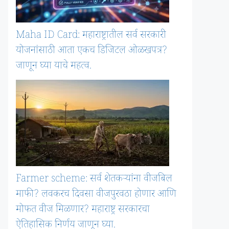
Maha ID Card: महाराष्ट्रातील सर्व सरकारी
योजनांसाठी आता एकच डिजिटल ओळखपत्र?
जाणून घ्या याचे महत्व.
Farmer scheme: सर्व शेतकऱ्यांना वीजबिल
माफी? लवकरच दिवसा वीजपुरवठा होणार आणि
मोफत वीज मिळणार? महाराष्ट्र सरकारचा
ऐतिहासिक निर्णय जाणून घ्या.