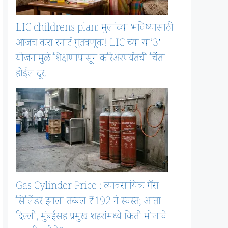
LIC childrens plan: मुलांच्या भविष्यासाठी
आजच करा स्मार्ट गुंतवणूक! LIC च्या या’3′
योजनांमुळे शिक्षणापासून करिअरपर्यंतची चिंता
होईल दूर.
Gas Cylinder Price : व्यावसायिक गॅस
सिलिंडर झाला तब्बल ₹192 ने स्वस्त; आता
दिल्ली, मुंबईसह प्रमुख शहरांमध्ये किती मोजावे