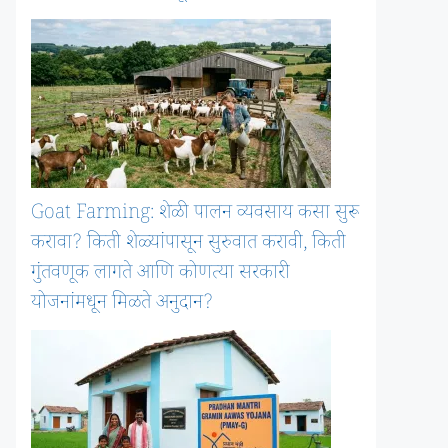
Goat Farming: शेळी पालन व्यवसाय कसा सुरू
करावा? किती शेळ्यांपासून सुरुवात करावी, किती
गुंतवणूक लागते आणि कोणत्या सरकारी
योजनांमधून मिळते अनुदान?