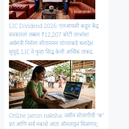
LIC Dividend 2026: एलआयसी कडून केंद्र
सरकारला तब्बल ₹12,207 कोटी लाभांश!
अर्थमंत्री निर्मला सीतारामन यांच्याकडे धनादेश
सुपूर्द; LIC ने पुन्हा सिद्ध केली आर्थिक ताकद.
Online jamin naksha: जमीन मोजणीची ‘क’
प्रत आणि सर्व नकाशे आता ऑनलाइन मिळणार;