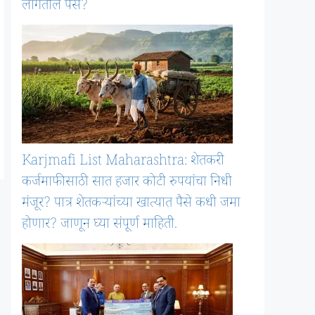
लागतील पैसे?
Karjmafi List Maharashtra: शेतकरी
कर्जमाफीसाठी सात हजार कोटी रुपयांचा निधी
मंजूर? पात्र शेतकऱ्यांच्या खात्यात पैसे कधी जमा
होणार? जाणून घ्या संपूर्ण माहिती.