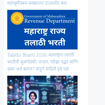
महाभूमीवरून घरबसल्या डाउनलोड करा.
Talathi Bharti 2026: महाराष्ट्रात तलाठी
भरतीची सुवर्णसंधी! पात्रता, परीक्षा पद्धत आणि
कसा अर्ज कराल? संपूर्ण माहिती इथे पहा.