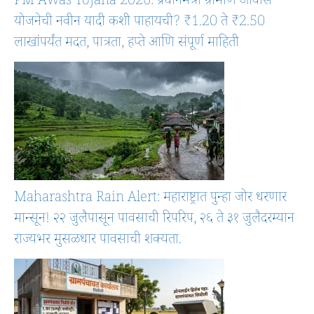
PM Awas Yojana 2026: प्रधानमंत्री ग्रामीण आवास
योजनेची नवीन यादी कशी पाहायची? ₹1.20 ते ₹2.50
लाखांपर्यंत मदत, पात्रता, हप्ते आणि संपूर्ण माहिती
Maharashtra Rain Alert: महाराष्ट्रात पुन्हा जोर धरणार
मान्सून! २२ जुलैपासून पावसाची रिपरिप, २६ ते ३१ जुलैदरम्यान
राज्यभर मुसळधार पावसाची शक्यता.