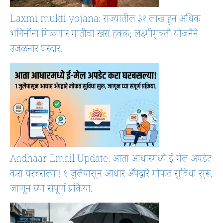
Laxmi mukti yojana: राज्यातील ३१ लाखांहून अधिक
भगिनींना मिळणार मातीचा खरा हक्क; लक्ष्मीमुक्ती योजनेने
उजळनार घरदार.
Aadhaar Email Update: आता आधारमध्ये ई-मेल अपडेट
करा घरबसल्या! १ जुलैपासून आधार ॲपद्वारे मोफत सुविधा सुरू,
जाणून घ्या संपूर्ण प्रक्रिया.