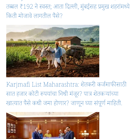
तब्बल ₹192 ने स्वस्त; आता दिल्ली, मुंबईसह प्रमुख शहरांमध्ये
किती मोजावे लागतील पैसे?
Karjmafi List Maharashtra: शेतकरी कर्जमाफीसाठी
सात हजार कोटी रुपयांचा निधी मंजूर? पात्र शेतकऱ्यांच्या
खात्यात पैसे कधी जमा होणार? जाणून घ्या संपूर्ण माहिती.