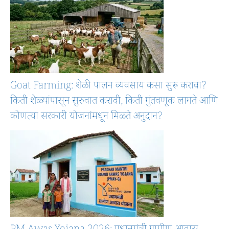
Goat Farming: शेळी पालन व्यवसाय कसा सुरू करावा?
किती शेळ्यांपासून सुरुवात करावी, किती गुंतवणूक लागते आणि
कोणत्या सरकारी योजनांमधून मिळते अनुदान?