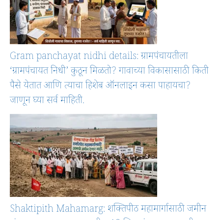
Gram panchayat nidhi details: ग्रामपंचायतीला
‘ग्रामपंचायत निधी’ कुठून मिळतो? गावाच्या विकासासाठी किती
पैसे येतात आणि त्याचा हिशेब ऑनलाइन कसा पाहायचा?
जाणून घ्या सर्व माहिती.
Shaktipith Mahamarg: शक्तिपीठ महामार्गासाठी जमीन