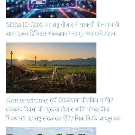
Maha ID Card: महाराष्ट्रातील सर्व सरकारी योजनांसाठी
आता एकच डिजिटल ओळखपत्र? जाणून घ्या याचे महत्व.
Farmer scheme: सर्व शेतकऱ्यांना वीजबिल माफी?
लवकरच दिवसा वीजपुरवठा होणार आणि मोफत वीज
मिळणार? महाराष्ट्र सरकारचा ऐतिहासिक निर्णय जाणून घ्या.