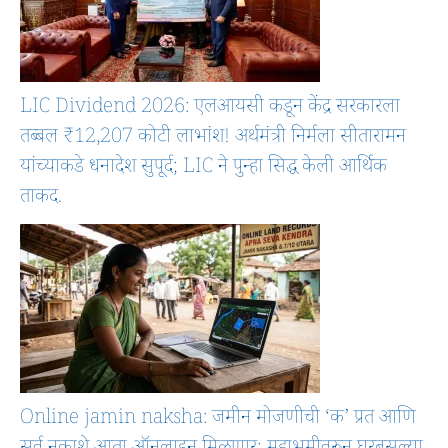
LIC Dividend 2026: एलआयसी कडून केंद्र सरकारला
तब्बल ₹12,207 कोटी लाभांश! अर्थमंत्री निर्मला सीतारामन
यांच्याकडे धनादेश सुपूर्द; LIC ने पुन्हा सिद्ध केली आर्थिक
ताकद.
Online jamin naksha: जमीन मोजणीची ‘क’ प्रत आणि