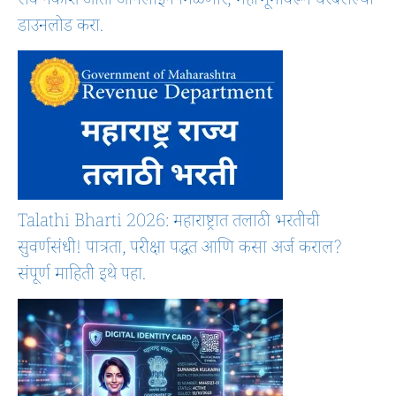
सर्व नकाशे आता ऑनलाइन मिळणार; महाभूमीवरून घरबसल्या
डाउनलोड करा.
Talathi Bharti 2026: महाराष्ट्रात तलाठी भरतीची
सुवर्णसंधी! पात्रता, परीक्षा पद्धत आणि कसा अर्ज कराल?
संपूर्ण माहिती इथे पहा.