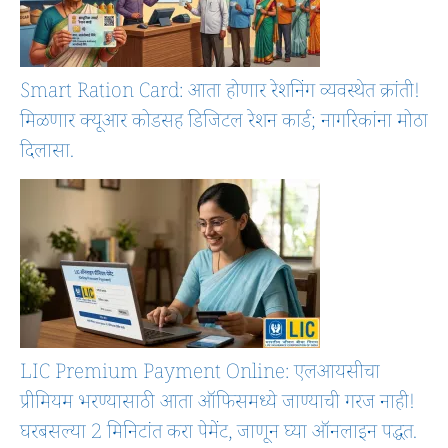
Smart Ration Card: आता होणार रेशनिंग व्यवस्थेत क्रांती!
मिळणार क्यूआर कोडसह डिजिटल रेशन कार्ड; नागरिकांना मोठा
दिलासा.
LIC Premium Payment Online: एलआयसीचा
प्रीमियम भरण्यासाठी आता ऑफिसमध्ये जाण्याची गरज नाही!
घरबसल्या 2 मिनिटांत करा पेमेंट, जाणून घ्या ऑनलाइन पद्धत.