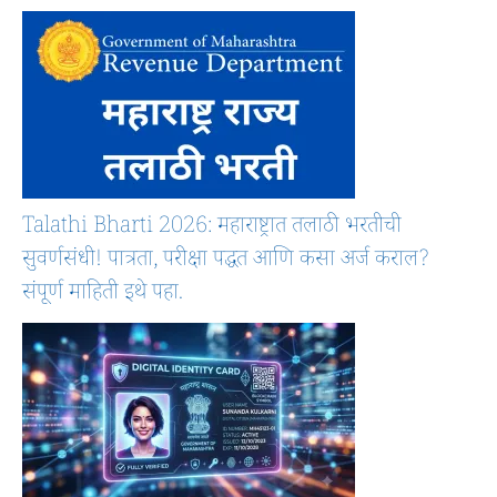
Talathi Bharti 2026: महाराष्ट्रात तलाठी भरतीची
सुवर्णसंधी! पात्रता, परीक्षा पद्धत आणि कसा अर्ज कराल?
संपूर्ण माहिती इथे पहा.