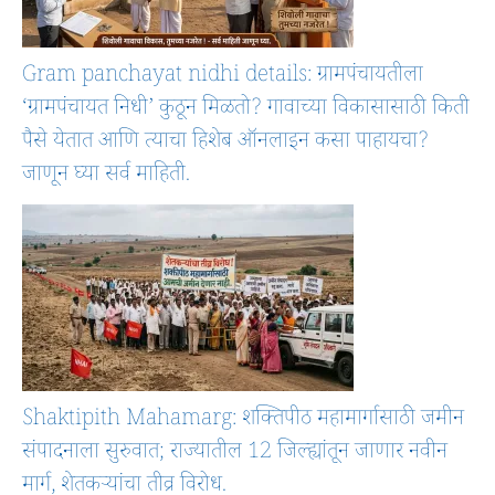
Gram panchayat nidhi details: ग्रामपंचायतीला
‘ग्रामपंचायत निधी’ कुठून मिळतो? गावाच्या विकासासाठी किती
पैसे येतात आणि त्याचा हिशेब ऑनलाइन कसा पाहायचा?
जाणून घ्या सर्व माहिती.
Shaktipith Mahamarg: शक्तिपीठ महामार्गासाठी जमीन
संपादनाला सुरुवात; राज्यातील 12 जिल्ह्यांतून जाणार नवीन
मार्ग, शेतकऱ्यांचा तीव्र विरोध.