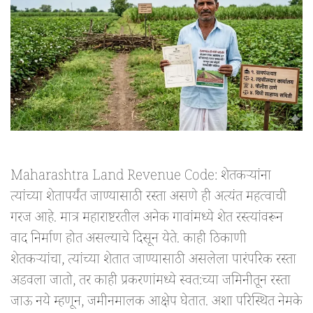
Maharashtra Land Revenue Code: शेतकऱ्यांना
त्यांच्या शेतापर्यंत जाण्यासाठी रस्ता असणे ही अत्यंत महत्वाची
गरज आहे. मात्र महाराष्टरतील अनेक गावांमध्ये शेत रस्त्यांवरून
वाद निर्माण होत असल्याचे दिसून येते. काही ठिकाणी
शेतकऱ्यांचा, त्यांच्या शेतात जाण्यासाठी असलेला पारंपरिक रस्ता
अडवला जातो, तर काही प्रकरणांमध्ये स्वत:च्या जमिनीतून रस्ता
जाऊ नये म्हणून, जमीनमालक आक्षेप घेतात. अशा परिस्थित नेमके