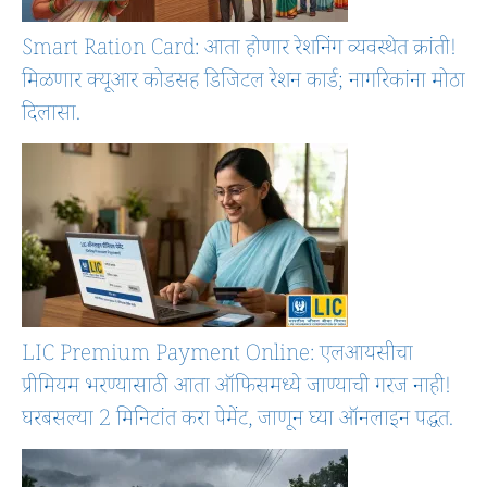
Smart Ration Card: आता होणार रेशनिंग व्यवस्थेत क्रांती!
मिळणार क्यूआर कोडसह डिजिटल रेशन कार्ड; नागरिकांना मोठा
दिलासा.
LIC Premium Payment Online: एलआयसीचा
प्रीमियम भरण्यासाठी आता ऑफिसमध्ये जाण्याची गरज नाही!
घरबसल्या 2 मिनिटांत करा पेमेंट, जाणून घ्या ऑनलाइन पद्धत.