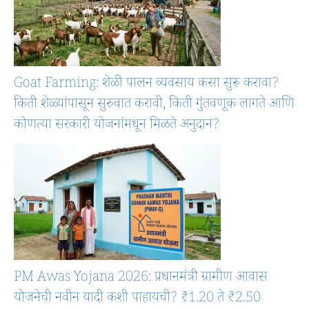
Goat Farming: शेळी पालन व्यवसाय कसा सुरू करावा?
किती शेळ्यांपासून सुरुवात करावी, किती गुंतवणूक लागते आणि
कोणत्या सरकारी योजनांमधून मिळते अनुदान?
PM Awas Yojana 2026: प्रधानमंत्री ग्रामीण आवास
योजनेची नवीन यादी कशी पाहायची? ₹1.20 ते ₹2.50