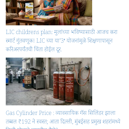
LIC childrens plan: मुलांच्या भविष्यासाठी आजच करा
स्मार्ट गुंतवणूक! LIC च्या या’3′ योजनांमुळे शिक्षणापासून
करिअरपर्यंतची चिंता होईल दूर.
Gas Cylinder Price : व्यावसायिक गॅस सिलिंडर झाला
तब्बल ₹192 ने स्वस्त; आता दिल्ली, मुंबईसह प्रमुख शहरांमध्ये