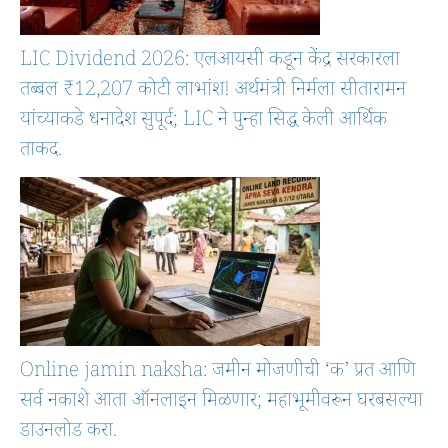
LIC Dividend 2026: एलआयसी कडून केंद्र सरकारला
तब्बल ₹12,207 कोटी लाभांश! अर्थमंत्री निर्मला सीतारामन
यांच्याकडे धनादेश सुपूर्द; LIC ने पुन्हा सिद्ध केली आर्थिक
ताकद.
Online jamin naksha: जमीन मोजणीची ‘क’ प्रत आणि
सर्व नकाशे आता ऑनलाइन मिळणार; महाभूमीवरून घरबसल्या
डाउनलोड करा.