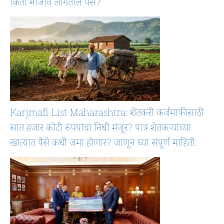
किती मोजावे लागतील पैसे?
Karjmafi List Maharashtra: शेतकरी कर्जमाफीसाठी
सात हजार कोटी रुपयांचा निधी मंजूर? पात्र शेतकऱ्यांच्या
खात्यात पैसे कधी जमा होणार? जाणून घ्या संपूर्ण माहिती.