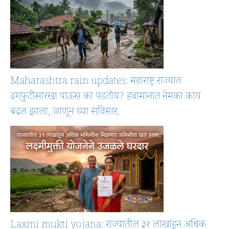
Maharashtra rain updates: महाराष्ट्र राज्यात
ढगफुटीसारखा पाऊस का पडतोय? हवामानात नेमका काय
बदल झाला, जाणून घ्या सविस्तर.
Laxmi mukti yojana: राज्यातील ३१ लाखांहून अधिक