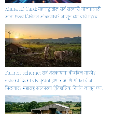
Maha ID Card: महाराष्ट्रातील सर्व सरकारी योजनांसाठी
आता एकच डिजिटल ओळखपत्र? जाणून घ्या याचे महत्व.
Farmer scheme: सर्व शेतकऱ्यांना वीजबिल माफी?
लवकरच दिवसा वीजपुरवठा होणार आणि मोफत वीज
मिळणार? महाराष्ट्र सरकारचा ऐतिहासिक निर्णय जाणून घ्या.