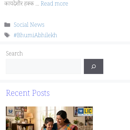
कायदेशीर हक्क …
Read more
Categories
Social News
Tags
#BhumiAbhilekh
Search
Recent Posts