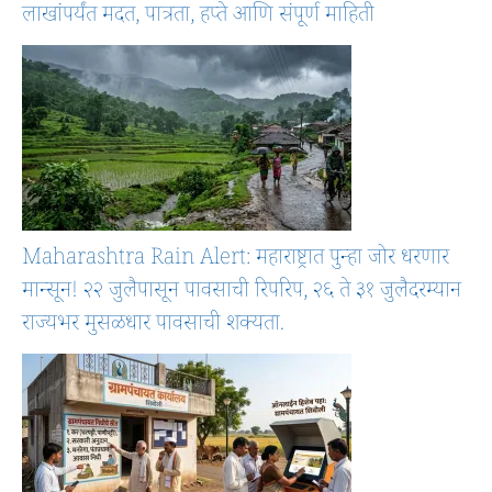
लाखांपर्यंत मदत, पात्रता, हप्ते आणि संपूर्ण माहिती
Maharashtra Rain Alert: महाराष्ट्रात पुन्हा जोर धरणार
मान्सून! २२ जुलैपासून पावसाची रिपरिप, २६ ते ३१ जुलैदरम्यान
राज्यभर मुसळधार पावसाची शक्यता.