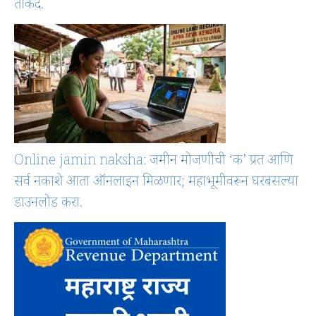
ताकद.
Online jamin naksha: जमीन मोजणीची ‘क’ प्रत आणि
सर्व नकाशे आता ऑनलाइन मिळणार; महाभूमीवरून घरबसल्या
डाउनलोड करा.