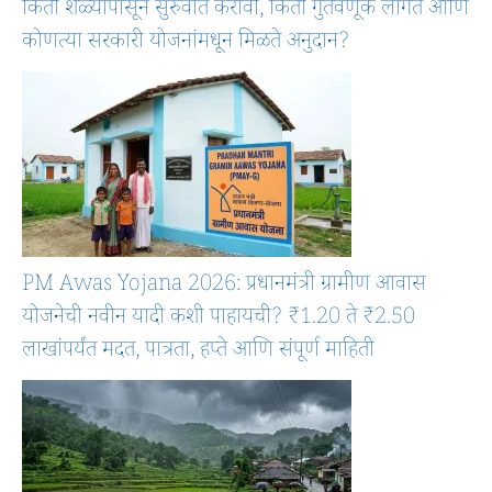
किती शेळ्यांपासून सुरुवात करावी, किती गुंतवणूक लागते आणि
कोणत्या सरकारी योजनांमधून मिळते अनुदान?
PM Awas Yojana 2026: प्रधानमंत्री ग्रामीण आवास
योजनेची नवीन यादी कशी पाहायची? ₹1.20 ते ₹2.50
लाखांपर्यंत मदत, पात्रता, हप्ते आणि संपूर्ण माहिती