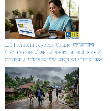
LIC Premium Payment Online: एलआयसीचा
प्रीमियम भरण्यासाठी आता ऑफिसमध्ये जाण्याची गरज नाही!
घरबसल्या 2 मिनिटांत करा पेमेंट, जाणून घ्या ऑनलाइन पद्धत.