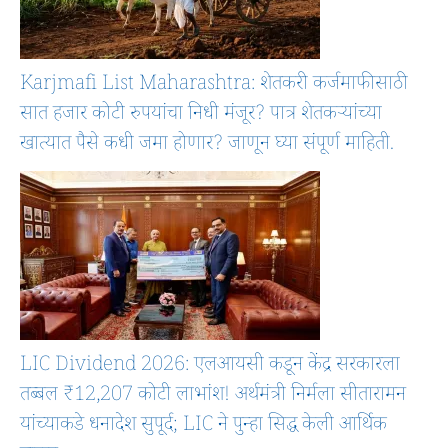
Karjmafi List Maharashtra: शेतकरी कर्जमाफीसाठी
सात हजार कोटी रुपयांचा निधी मंजूर? पात्र शेतकऱ्यांच्या
खात्यात पैसे कधी जमा होणार? जाणून घ्या संपूर्ण माहिती.
LIC Dividend 2026: एलआयसी कडून केंद्र सरकारला
तब्बल ₹12,207 कोटी लाभांश! अर्थमंत्री निर्मला सीतारामन
यांच्याकडे धनादेश सुपूर्द; LIC ने पुन्हा सिद्ध केली आर्थिक