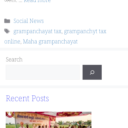
असतो. …
Read more
Categories
Social News
Tags
grampanchayat tax
,
grampanchyt tax
online
,
Maha grampanchayat
Search
Recent Posts