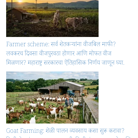
Farmer scheme: सर्व शेतकऱ्यांना वीजबिल माफी?
लवकरच दिवसा वीजपुरवठा होणार आणि मोफत वीज
मिळणार? महाराष्ट्र सरकारचा ऐतिहासिक निर्णय जाणून घ्या.
Goat Farming: शेळी पालन व्यवसाय कसा सुरू करावा?