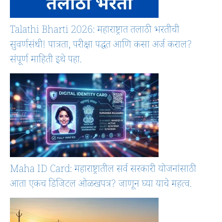
Talathi Bharti 2026: महाराष्ट्रात तलाठी भरतीची
सुवर्णसंधी! पात्रता, परीक्षा पद्धत आणि कसा अर्ज कराल?
संपूर्ण माहिती इथे पहा.
Maha ID Card: महाराष्ट्रातील सर्व सरकारी योजनांसाठी
आता एकच डिजिटल ओळखपत्र? जाणून घ्या याचे महत्व.