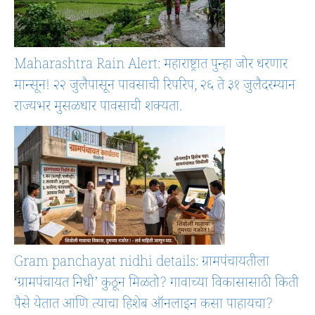
Maharashtra Rain Alert: महाराष्ट्रात पुन्हा जोर धरणार
मान्सून! २२ जुलैपासून पावसाची रिपरिप, २६ ते ३१ जुलैदरम्यान
राज्यभर मुसळधार पावसाची शक्यता.
Gram panchayat nidhi details: ग्रामपंचायतीला
‘ग्रामपंचायत निधी’ कुठून मिळतो? गावाच्या विकासासाठी किती
पैसे येतात आणि त्याचा हिशेब ऑनलाइन कसा पाहायचा?