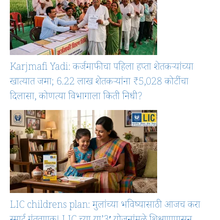
Karjmafi Yadi: कर्जमाफीचा पहिला हप्ता शेतकऱ्यांच्या
खात्यात जमा; 6.22 लाख शेतकऱ्यांना ₹5,028 कोटींचा
दिलासा, कोणत्या विभागाला किती निधी?
LIC childrens plan: मुलांच्या भविष्यासाठी आजच करा