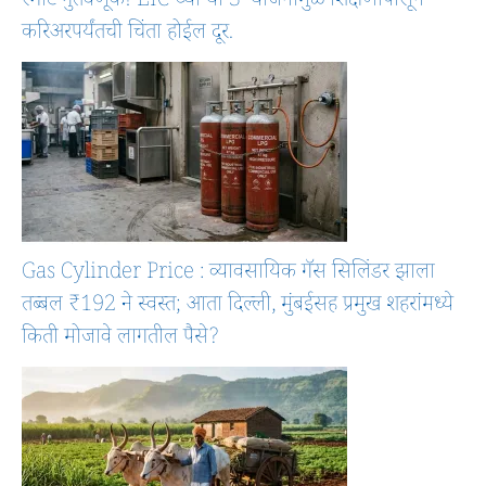
स्मार्ट गुंतवणूक! LIC च्या या’3′ योजनांमुळे शिक्षणापासून
करिअरपर्यंतची चिंता होईल दूर.
Gas Cylinder Price : व्यावसायिक गॅस सिलिंडर झाला
तब्बल ₹192 ने स्वस्त; आता दिल्ली, मुंबईसह प्रमुख शहरांमध्ये
किती मोजावे लागतील पैसे?