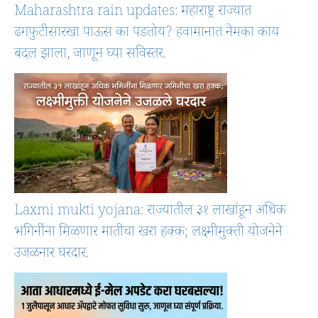
Maharashtra rain updates: महाराष्ट्र राज्यात
ढगफुटीसारखा पाऊस का पडतोय? हवामानात नेमका काय
बदल झाला, जाणून घ्या सविस्तर.
Laxmi mukti yojana: राज्यातील ३१ लाखांहून अधिक
भगिनींना मिळणार मातीचा खरा हक्क; लक्ष्मीमुक्ती योजनेने
उजळनार घरदार.