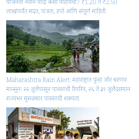
योजनेची नवीन यादी कशी पाहायची? ₹1.20 ते ₹2.50
लाखांपर्यंत मदत, पात्रता, हप्ते आणि संपूर्ण माहिती
Maharashtra Rain Alert: महाराष्ट्रात पुन्हा जोर धरणार
मान्सून! २२ जुलैपासून पावसाची रिपरिप, २६ ते ३१ जुलैदरम्यान
राज्यभर मुसळधार पावसाची शक्यता.