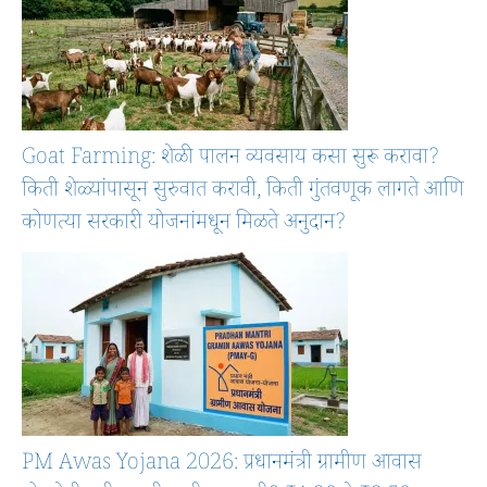
Goat Farming: शेळी पालन व्यवसाय कसा सुरू करावा?
किती शेळ्यांपासून सुरुवात करावी, किती गुंतवणूक लागते आणि
कोणत्या सरकारी योजनांमधून मिळते अनुदान?
PM Awas Yojana 2026: प्रधानमंत्री ग्रामीण आवास