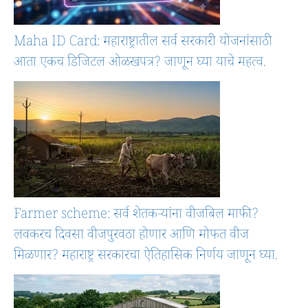
Maha ID Card: महाराष्ट्रातील सर्व सरकारी योजनांसाठी
आता एकच डिजिटल ओळखपत्र? जाणून घ्या याचे महत्व.
Farmer scheme: सर्व शेतकऱ्यांना वीजबिल माफी?
लवकरच दिवसा वीजपुरवठा होणार आणि मोफत वीज
मिळणार? महाराष्ट्र सरकारचा ऐतिहासिक निर्णय जाणून घ्या.