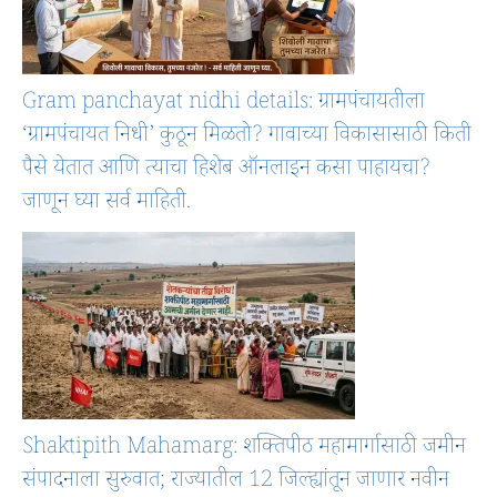
Gram panchayat nidhi details: ग्रामपंचायतीला
‘ग्रामपंचायत निधी’ कुठून मिळतो? गावाच्या विकासासाठी किती
पैसे येतात आणि त्याचा हिशेब ऑनलाइन कसा पाहायचा?
जाणून घ्या सर्व माहिती.
Shaktipith Mahamarg: शक्तिपीठ महामार्गासाठी जमीन
संपादनाला सुरुवात; राज्यातील 12 जिल्ह्यांतून जाणार नवीन