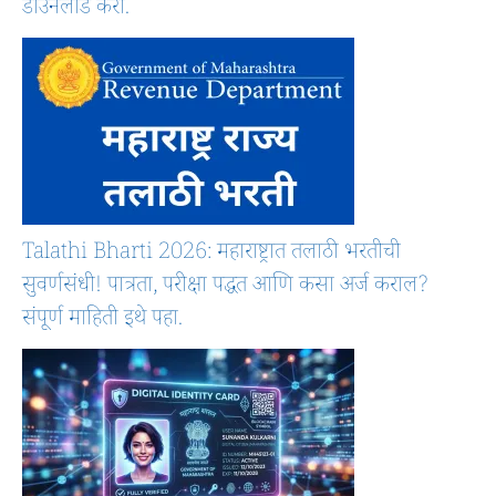
डाउनलोड करा.
Talathi Bharti 2026: महाराष्ट्रात तलाठी भरतीची
सुवर्णसंधी! पात्रता, परीक्षा पद्धत आणि कसा अर्ज कराल?
संपूर्ण माहिती इथे पहा.