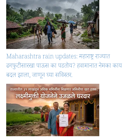
Maharashtra rain updates: महाराष्ट्र राज्यात
ढगफुटीसारखा पाऊस का पडतोय? हवामानात नेमका काय
बदल झाला, जाणून घ्या सविस्तर.