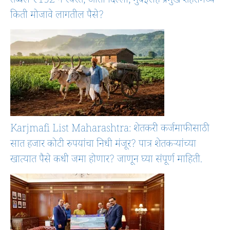
तब्बल ₹192 ने स्वस्त; आता दिल्ली, मुंबईसह प्रमुख शहरांमध्ये
किती मोजावे लागतील पैसे?
Karjmafi List Maharashtra: शेतकरी कर्जमाफीसाठी
सात हजार कोटी रुपयांचा निधी मंजूर? पात्र शेतकऱ्यांच्या
खात्यात पैसे कधी जमा होणार? जाणून घ्या संपूर्ण माहिती.