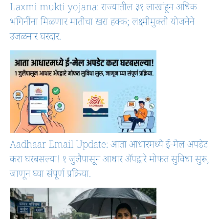
Laxmi mukti yojana: राज्यातील ३१ लाखांहून अधिक
भगिनींना मिळणार मातीचा खरा हक्क; लक्ष्मीमुक्ती योजनेने
उजळनार घरदार.
Aadhaar Email Update: आता आधारमध्ये ई-मेल अपडेट
करा घरबसल्या! १ जुलैपासून आधार ॲपद्वारे मोफत सुविधा सुरू,
जाणून घ्या संपूर्ण प्रक्रिया.