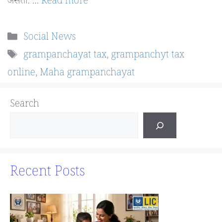
असतो. …
Read more
Categories
Social News
Tags
grampanchayat tax
,
grampanchyt tax
online
,
Maha grampanchayat
Search
Recent Posts