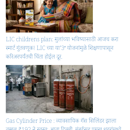
LIC childrens plan: मुलांच्या भविष्यासाठी आजच करा
स्मार्ट गुंतवणूक! LIC च्या या’3′ योजनांमुळे शिक्षणापासून
करिअरपर्यंतची चिंता होईल दूर.
Gas Cylinder Price : व्यावसायिक गॅस सिलिंडर झाला