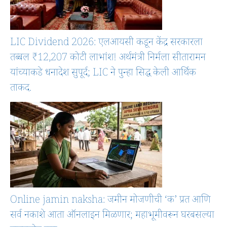
LIC Dividend 2026: एलआयसी कडून केंद्र सरकारला
तब्बल ₹12,207 कोटी लाभांश! अर्थमंत्री निर्मला सीतारामन
यांच्याकडे धनादेश सुपूर्द; LIC ने पुन्हा सिद्ध केली आर्थिक
ताकद.
Online jamin naksha: जमीन मोजणीची ‘क’ प्रत आणि
सर्व नकाशे आता ऑनलाइन मिळणार; महाभूमीवरून घरबसल्या