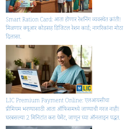
Smart Ration Card: आता होणार रेशनिंग व्यवस्थेत क्रांती!
मिळणार क्यूआर कोडसह डिजिटल रेशन कार्ड; नागरिकांना मोठा
दिलासा.
LIC Premium Payment Online: एलआयसीचा
प्रीमियम भरण्यासाठी आता ऑफिसमध्ये जाण्याची गरज नाही!
घरबसल्या 2 मिनिटांत करा पेमेंट, जाणून घ्या ऑनलाइन पद्धत.