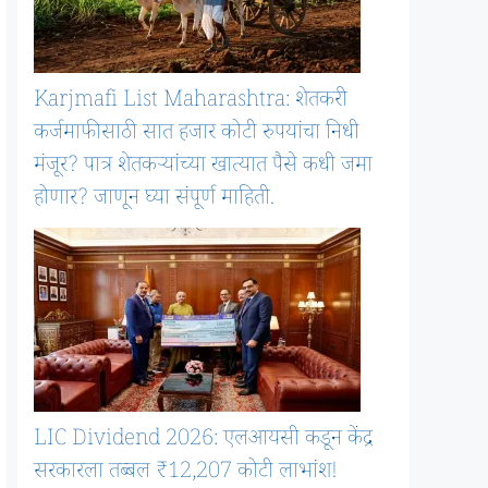
Karjmafi List Maharashtra: शेतकरी
कर्जमाफीसाठी सात हजार कोटी रुपयांचा निधी
मंजूर? पात्र शेतकऱ्यांच्या खात्यात पैसे कधी जमा
होणार? जाणून घ्या संपूर्ण माहिती.
LIC Dividend 2026: एलआयसी कडून केंद्र
सरकारला तब्बल ₹12,207 कोटी लाभांश!