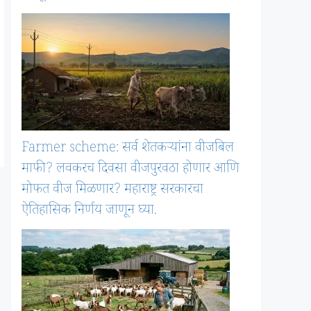
Farmer scheme: सर्व शेतकऱ्यांना वीजबिल
माफी? लवकरच दिवसा वीजपुरवठा होणार आणि
मोफत वीज मिळणार? महाराष्ट्र सरकारचा
ऐतिहासिक निर्णय जाणून घ्या.