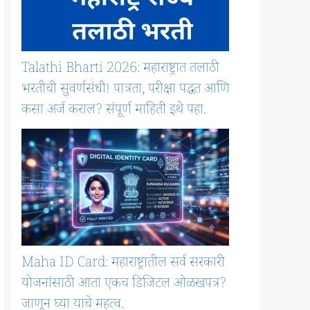
Talathi Bharti 2026: महाराष्ट्रात तलाठी
भरतीची सुवर्णसंधी! पात्रता, परीक्षा पद्धत आणि
कसा अर्ज कराल? संपूर्ण माहिती इथे पहा.
Maha ID Card: महाराष्ट्रातील सर्व सरकारी
योजनांसाठी आता एकच डिजिटल ओळखपत्र?
जाणून घ्या याचे महत्व.