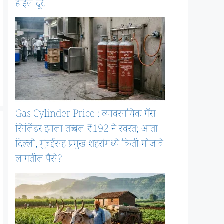
होईल दूर.
Gas Cylinder Price : व्यावसायिक गॅस
सिलिंडर झाला तब्बल ₹192 ने स्वस्त; आता
दिल्ली, मुंबईसह प्रमुख शहरांमध्ये किती मोजावे
लागतील पैसे?