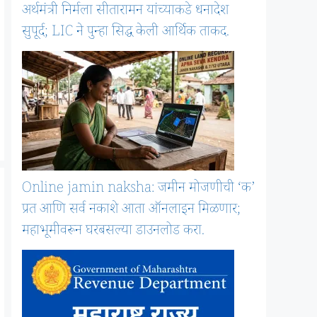
अर्थमंत्री निर्मला सीतारामन यांच्याकडे धनादेश
सुपूर्द; LIC ने पुन्हा सिद्ध केली आर्थिक ताकद.
Online jamin naksha: जमीन मोजणीची ‘क’
प्रत आणि सर्व नकाशे आता ऑनलाइन मिळणार;
महाभूमीवरून घरबसल्या डाउनलोड करा.