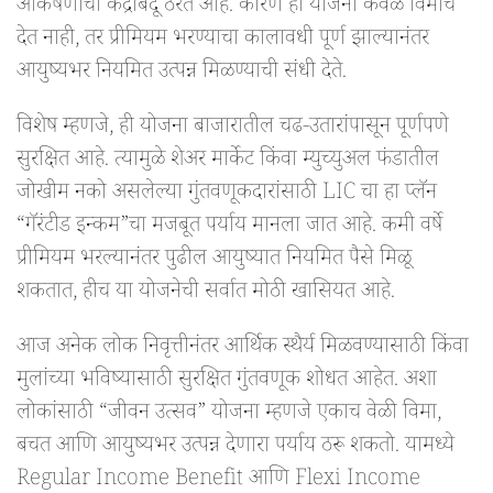
आकर्षणाचा केंद्रबिंदू ठरत आहे. कारण ही योजना केवळ विमाच
देत नाही, तर प्रीमियम भरण्याचा कालावधी पूर्ण झाल्यानंतर
आयुष्यभर नियमित उत्पन्न मिळण्याची संधी देते.
विशेष म्हणजे, ही योजना बाजारातील चढ-उतारांपासून पूर्णपणे
सुरक्षित आहे. त्यामुळे शेअर मार्केट किंवा म्युच्युअल फंडातील
जोखीम नको असलेल्या गुंतवणूकदारांसाठी LIC चा हा प्लॅन
“गॅरंटीड इन्कम”चा मजबूत पर्याय मानला जात आहे. कमी वर्षे
प्रीमियम भरल्यानंतर पुढील आयुष्यात नियमित पैसे मिळू
शकतात, हीच या योजनेची सर्वात मोठी खासियत आहे.
आज अनेक लोक निवृत्तीनंतर आर्थिक स्थैर्य मिळवण्यासाठी किंवा
मुलांच्या भविष्यासाठी सुरक्षित गुंतवणूक शोधत आहेत. अशा
लोकांसाठी “जीवन उत्सव” योजना म्हणजे एकाच वेळी विमा,
बचत आणि आयुष्यभर उत्पन्न देणारा पर्याय ठरू शकतो. यामध्ये
Regular Income Benefit आणि Flexi Income