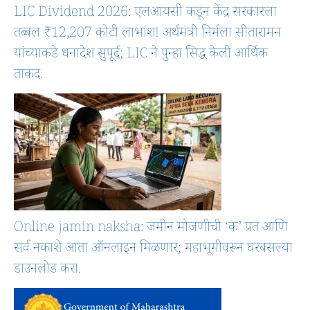
LIC Dividend 2026: एलआयसी कडून केंद्र सरकारला
तब्बल ₹12,207 कोटी लाभांश! अर्थमंत्री निर्मला सीतारामन
यांच्याकडे धनादेश सुपूर्द; LIC ने पुन्हा सिद्ध केली आर्थिक
ताकद.
Online jamin naksha: जमीन मोजणीची ‘क’ प्रत आणि
सर्व नकाशे आता ऑनलाइन मिळणार; महाभूमीवरून घरबसल्या
डाउनलोड करा.