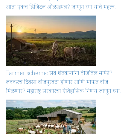
आता एकच डिजिटल ओळखपत्र? जाणून घ्या याचे महत्व.
Farmer scheme: सर्व शेतकऱ्यांना वीजबिल माफी?
लवकरच दिवसा वीजपुरवठा होणार आणि मोफत वीज
मिळणार? महाराष्ट्र सरकारचा ऐतिहासिक निर्णय जाणून घ्या.