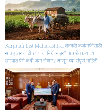
Karjmafi List Maharashtra: शेतकरी कर्जमाफीसाठी
सात हजार कोटी रुपयांचा निधी मंजूर? पात्र शेतकऱ्यांच्या
खात्यात पैसे कधी जमा होणार? जाणून घ्या संपूर्ण माहिती.