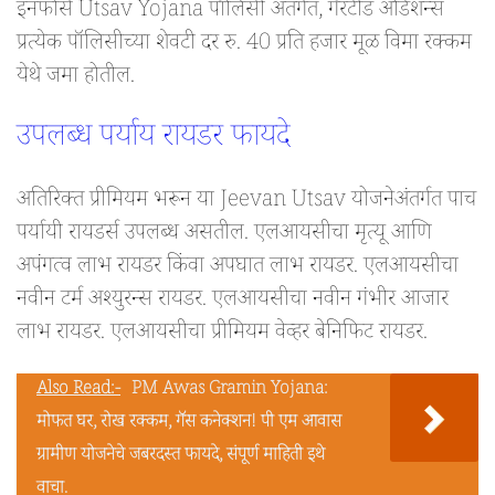
इनफोर्स Utsav Yojana पॉलिसी अंतर्गत, गॅरंटीड अडिशन्स
प्रत्येक पॉलिसीच्या शेवटी दर रु. 40 प्रति हजार मूळ विमा रक्कम
येथे जमा होतील.
उपलब्ध पर्याय रायडर फायदे
अतिरिक्त प्रीमियम भरून या Jeevan Utsav योजनेअंतर्गत पाच
पर्यायी रायडर्स उपलब्ध असतील. एलआयसीचा मृत्यू आणि
अपंगत्व लाभ रायडर किंवा अपघात लाभ रायडर. एलआयसीचा
नवीन टर्म अश्युरन्स रायडर. एलआयसीचा नवीन गंभीर आजार
लाभ रायडर. एलआयसीचा प्रीमियम वेव्हर बेनिफिट रायडर.
Also Read:-
PM Awas Gramin Yojana:
मोफत घर, रोख रक्कम, गॅस कनेक्शन! पी एम आवास
ग्रामीण योजनेचे जबरदस्त फायदे, संपूर्ण माहिती इथे
वाचा.