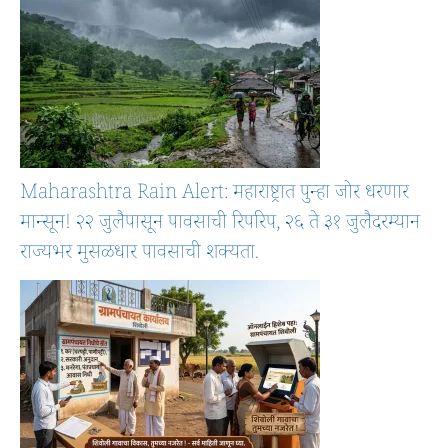
Maharashtra Rain Alert: महाराष्ट्रात पुन्हा जोर धरणार
मान्सून! २२ जुलैपासून पावसाची रिपरिप, २६ ते ३१ जुलैदरम्यान
राज्यभर मुसळधार पावसाची शक्यता.