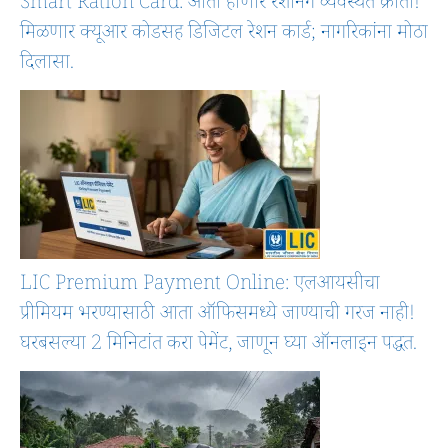
Smart Ration Card: आता होणार रेशनिंग व्यवस्थेत क्रांती!
मिळणार क्यूआर कोडसह डिजिटल रेशन कार्ड; नागरिकांना मोठा
दिलासा.
LIC Premium Payment Online: एलआयसीचा
प्रीमियम भरण्यासाठी आता ऑफिसमध्ये जाण्याची गरज नाही!
घरबसल्या 2 मिनिटांत करा पेमेंट, जाणून घ्या ऑनलाइन पद्धत.