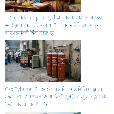
LIC childrens plan: मुलांच्या भविष्यासाठी आजच करा
स्मार्ट गुंतवणूक! LIC च्या या’3′ योजनांमुळे शिक्षणापासून
करिअरपर्यंतची चिंता होईल दूर.
Gas Cylinder Price : व्यावसायिक गॅस सिलिंडर झाला
तब्बल ₹192 ने स्वस्त; आता दिल्ली, मुंबईसह प्रमुख शहरांमध्ये
किती मोजावे लागतील पैसे?