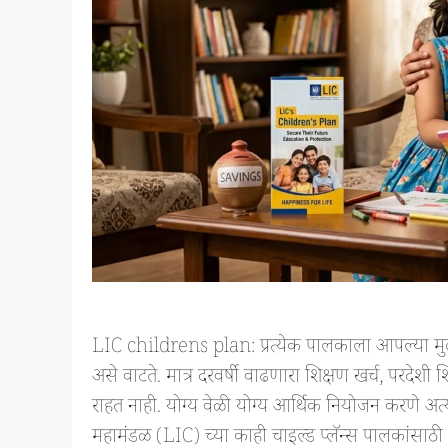
LIC childrens plan: प्रत्येक पालकाला आपल्या मुला
असे वाटते. मात्र दरवर्षी वाढणारा शिक्षण खर्च, परदे
राहत नाही. योग्य वेळी योग्य आर्थिक नियोजन करणे अ
महामंडळ (LIC) च्या काही चाइल्ड प्लॅन्स पालकांसाठ