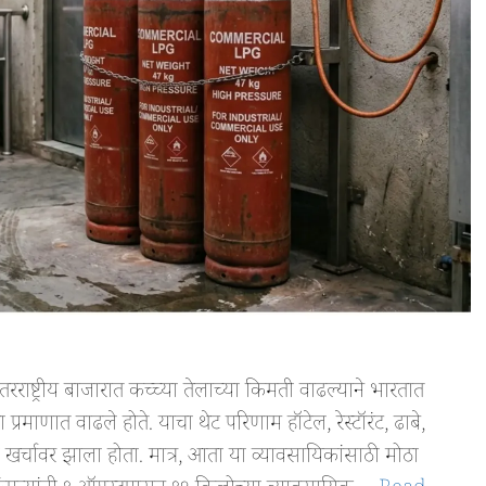
ाष्ट्रीय बाजारात कच्च्या तेलाच्या किमती वाढल्याने भारतात
माणात वाढले होते. याचा थेट परिणाम हॉटेल, रेस्टॉरंट, ढाबे,
 खर्चावर झाला होता. मात्र, आता या व्यावसायिकांसाठी मोठा