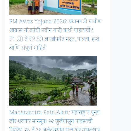
PM Awas Yojana 2026: प्रधानमंत्री ग्रामीण
आवास योजनेची नवीन यादी कशी पाहायची?
₹1.20 ते ₹2.50 लाखांपर्यंत मदत, पात्रता, हप्ते
आणि संपूर्ण माहिती
Maharashtra Rain Alert: महाराष्ट्रात पुन्हा
जोर धरणार मान्सून! २२ जुलैपासून पावसाची
रिपरिप, २६ ते ३१ जुलैदरम्यान राज्यभर मुसळधार