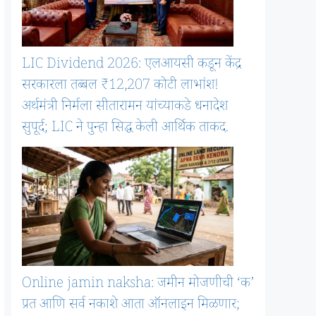
LIC Dividend 2026: एलआयसी कडून केंद्र
सरकारला तब्बल ₹12,207 कोटी लाभांश!
अर्थमंत्री निर्मला सीतारामन यांच्याकडे धनादेश
सुपूर्द; LIC ने पुन्हा सिद्ध केली आर्थिक ताकद.
Online jamin naksha: जमीन मोजणीची ‘क’
प्रत आणि सर्व नकाशे आता ऑनलाइन मिळणार;