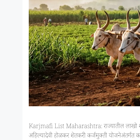
Karjmafi List Maharashtra: राज्यातील लाखो शेत
अहिल्यादेवी होळकर शेतकरी कर्जमुक्ती योजनेअंतर्गत क