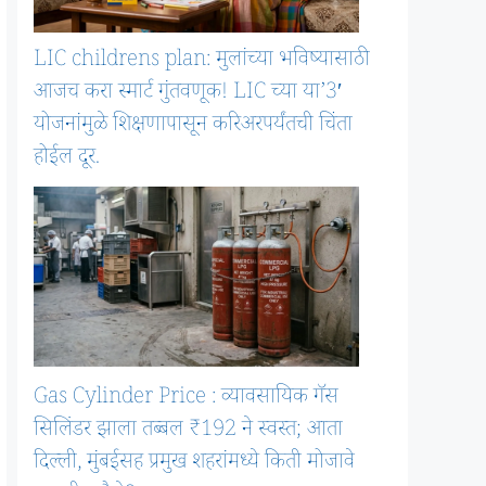
LIC childrens plan: मुलांच्या भविष्यासाठी
आजच करा स्मार्ट गुंतवणूक! LIC च्या या’3′
योजनांमुळे शिक्षणापासून करिअरपर्यंतची चिंता
होईल दूर.
Gas Cylinder Price : व्यावसायिक गॅस
सिलिंडर झाला तब्बल ₹192 ने स्वस्त; आता
दिल्ली, मुंबईसह प्रमुख शहरांमध्ये किती मोजावे