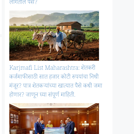
लागतील पैसे?
Karjmafi List Maharashtra: शेतकरी
कर्जमाफीसाठी सात हजार कोटी रुपयांचा निधी
मंजूर? पात्र शेतकऱ्यांच्या खात्यात पैसे कधी जमा
होणार? जाणून घ्या संपूर्ण माहिती.