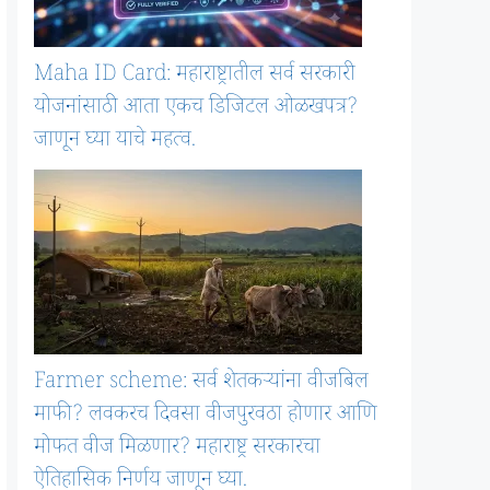
Maha ID Card: महाराष्ट्रातील सर्व सरकारी
योजनांसाठी आता एकच डिजिटल ओळखपत्र?
जाणून घ्या याचे महत्व.
Farmer scheme: सर्व शेतकऱ्यांना वीजबिल
माफी? लवकरच दिवसा वीजपुरवठा होणार आणि
मोफत वीज मिळणार? महाराष्ट्र सरकारचा
ऐतिहासिक निर्णय जाणून घ्या.