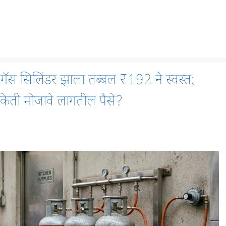
ॅस सिलिंडर झाला तब्बल ₹192 ने स्वस्त;
े किती मोजावे लागतील पैसे?