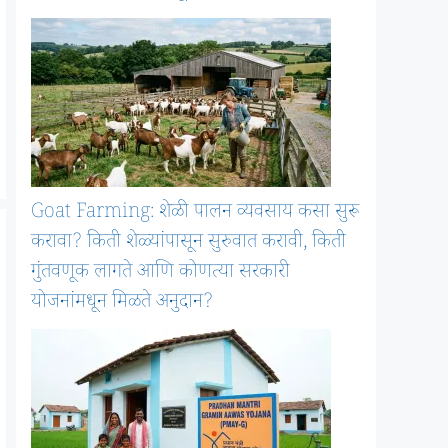
Goat Farming: शेळी पालन व्यवसाय कसा सुरू
करावा? किती शेळ्यांपासून सुरुवात करावी, किती
गुंतवणूक लागते आणि कोणत्या सरकारी
योजनांमधून मिळते अनुदान?