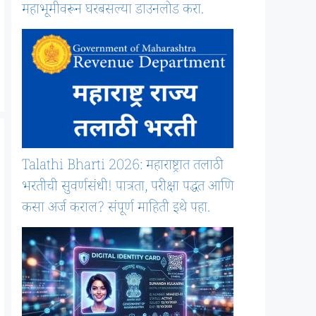
महाभूमीवरून घरबसल्या डाउनलोड करा.
Talathi Bharti 2026: महाराष्ट्रात तलाठी
भरतीची सुवर्णसंधी! पात्रता, परीक्षा पद्धत आणि
कसा अर्ज कराल? संपूर्ण माहिती इथे पहा.