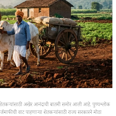
कऱ्यांसाठी अखेर आनंदाची बातमी समोर आली आहे. पुण्यश्लोक
र्जमाफीची वाट पाहणाऱ्या शेतकऱ्यांसाठी राज्य सरकारने मोठा