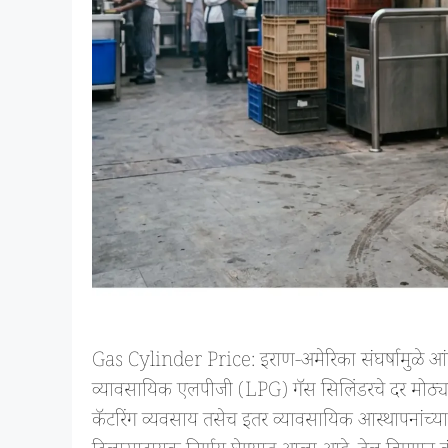
Gas Cylinder Price: इराण-अमेरिका संघर्षामुळे आंतरर
व्यावसायिक एलपीजी (LPG) गॅस सिलिंडरचे दर मोठ्या प्र
कॅटरिंग व्यवसाय तसेच इतर व्यावसायिक आस्थापनांच्या