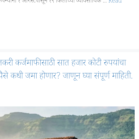
ंपन्यांनी १ ऑगस्टपासून १९ किलोच्या व्यावसायिक …
Read
ी कर्जमाफीसाठी सात हजार कोटी रुपयांचा
 पैसे कधी जमा होणार? जाणून घ्या संपूर्ण माहिती.