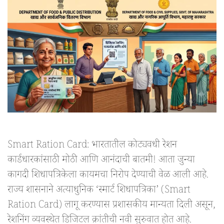
Smart Ration Card: भारतातील कोट्यवधी रेशन
कार्डधारकांसाठी मोठी आणि आनंदाची बातमी! आता जुन्या
कागदी शिधापत्रिकेला कायमचा निरोप देण्याची वेळ आली आहे.
राज्य शासनाने अत्याधुनिक ‘स्मार्ट शिधापत्रिका’ (Smart
Ration Card) लागू करण्यास प्रशासकीय मान्यता दिली असून,
रेशनिंग व्यवस्थेत डिजिटल क्रांतीची नवी सुरुवात होत आहे.