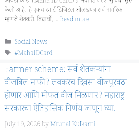
आयडी कार्ड’ (Maha ID Card) ही नवी डिजिटल सुविधा सुरू
केली आहे. हे एकच स्मार्ट डिजिटल ओळखपत्र सर्व नागरिक
म्हणजे शेतकरी, विद्यार्थी, …
Read more
Categories
Social News
Tags
#MahaIDCard
Farmer scheme: सर्व शेतकऱ्यांना
वीजबिल माफी? लवकरच दिवसा वीजपुरवठा
होणार आणि मोफत वीज मिळणार? महाराष्ट्र
सरकारचा ऐतिहासिक निर्णय जाणून घ्या.
July 19, 2026
by
Mrunal Kulkarni