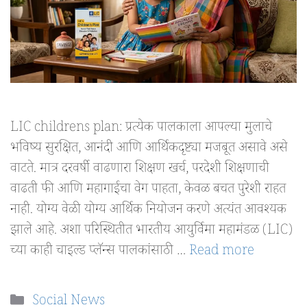
LIC childrens plan: प्रत्येक पालकाला आपल्या मुलाचे
भविष्य सुरक्षित, आनंदी आणि आर्थिकदृष्ट्या मजबूत असावे असे
वाटते. मात्र दरवर्षी वाढणारा शिक्षण खर्च, परदेशी शिक्षणाची
वाढती फी आणि महागाईचा वेग पाहता, केवळ बचत पुरेशी राहत
नाही. योग्य वेळी योग्य आर्थिक नियोजन करणे अत्यंत आवश्यक
झाले आहे. अशा परिस्थितीत भारतीय आयुर्विमा महामंडळ (LIC)
च्या काही चाइल्ड प्लॅन्स पालकांसाठी …
Read more
Categories
Social News