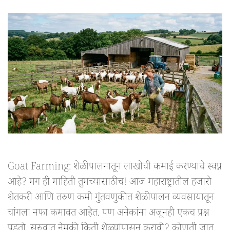
Goat Farming: शेळीपालनातून लाखोंची कमाई करण्याचे स्वप्न
आहे? मग ही माहिती तुमच्यासाठीच! आज महाराष्ट्रातील हजारो
शेतकरी आणि तरुण कमी गुंतवणुकीत शेळीपालन व्यवसायातून
चांगला नफा कमावत आहेत. पण अनेकांना अजूनही एकच प्रश्न
पडतो, सुरुवात नेमकी किती शेळ्यांपासून करावी? कोणती जात