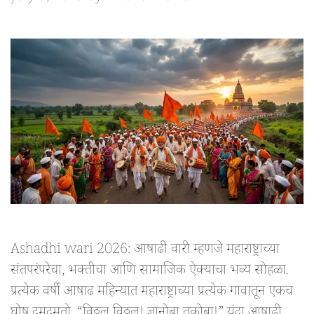
Ashadhi wari 2026: आषाढी वारी म्हणजे महाराष्ट्राच्या
संतपरंपरेचा, भक्तीचा आणि सामाजिक ऐक्याचा भव्य सोहळा.
प्रत्येक वर्षी आषाढ महिन्यात महाराष्ट्राच्या प्रत्येक गावातून एकच
घोष दुमदुमतो, “विठ्ठल विठ्ठल! ज्ञानोबा तुकोबा!” यंदा आषाढी