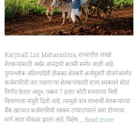
Karjmafi List Maharashtra: राज्यातील लाखो
शेतकऱ्यांसाठी अखेर आनंदाची बातमी समोर आली आहे.
पुण्यश्लोक अहिल्यादेवी होळकर शेतकरी कर्जमुक्ती योजनेअंतर्गत
कर्जमाफीची वाट पाहणाऱ्या शेतकऱ्यांसाठी राज्य सरकारने मोठा
निर्णय घेतला असून, तब्बल 7 हजार कोटी रुपयांच्या निधी
वितरणाला मंजुरी दिली आहे. त्यामुळे पात्र लाभार्थी शेतकऱ्यांच्या
बँक खात्यात कर्जमाफीची रक्कम टप्प्याटप्प्याने जमा होण्याचा
मार्ग आता मोकळा झाला आहे. विशेष …
Read more