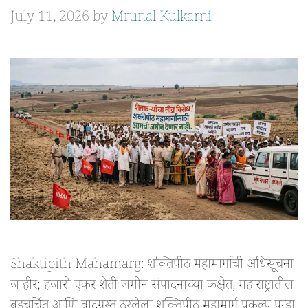
July 11, 2026
by
Mrunal Kulkarni
Shaktipith Mahamarg: शक्तिपीठ महामार्गाची अधिसूचना
जाहीर; हजारो एकर शेती जमीन संपादनाच्या कक्षेत, महाराष्ट्रातील
बहुचर्चित आणि वादग्रस्त ठरलेला शक्तिपीठ महामार्ग प्रकल्प पुन्हा