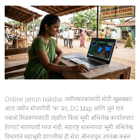
Online jamin naksha: जमीनधारकांसाठी मोठी खुशखबर!
आता जमीन मोजणीची ‘क’ प्रत, DG Map आणि जुने गाव
नकाशे मिळवण्यासाठी तहसील किंवा भूमी अभिलेख कार्यालयात
हेलपाटे मारण्याची गरज नाही. महाराष्ट्र शासनाच्या भूमी अभिलेख
विभागाने महाभूमी प्रणालीवर ही सेवा ऑनलाइन उपलब्ध करून