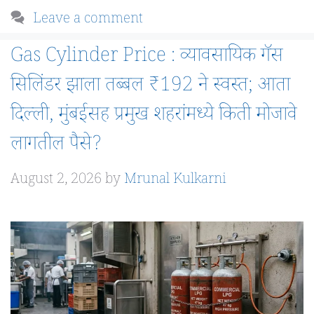
Leave a comment
Gas Cylinder Price : व्यावसायिक गॅस
सिलिंडर झाला तब्बल ₹192 ने स्वस्त; आता
दिल्ली, मुंबईसह प्रमुख शहरांमध्ये किती मोजावे
लागतील पैसे?
August 2, 2026
by
Mrunal Kulkarni