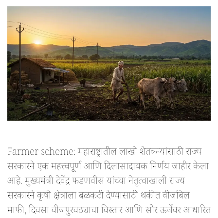
Farmer scheme: महाराष्ट्रातील लाखो शेतकऱ्यांसाठी राज्य
सरकारने एक महत्त्वपूर्ण आणि दिलासादायक निर्णय जाहीर केला
आहे. मुख्यमंत्री देवेंद्र फडणवीस यांच्या नेतृत्वाखाली राज्य
सरकारने कृषी क्षेत्राला बळकटी देण्यासाठी थकीत वीजबिल
माफी, दिवसा वीजपुरवठ्याचा विस्तार आणि सौर ऊर्जेवर आधारित