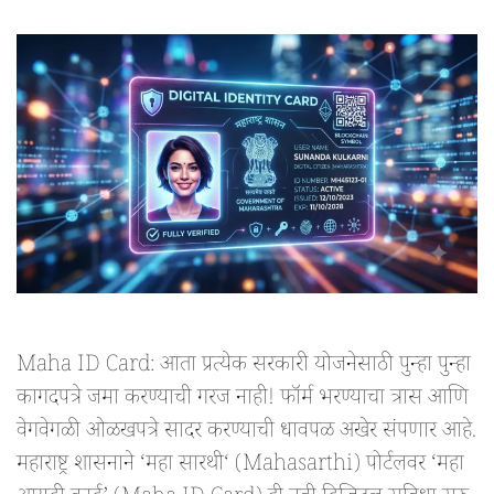
Maha ID Card: आता प्रत्येक सरकारी योजनेसाठी पुन्हा पुन्हा
कागदपत्रे जमा करण्याची गरज नाही! फॉर्म भरण्याचा त्रास आणि
वेगवेगळी ओळखपत्रे सादर करण्याची धावपळ अखेर संपणार आहे.
महाराष्ट्र शासनाने ‘महा सारथी‘ (Mahasarthi) पोर्टलवर ‘महा