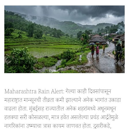
Maharashtra Rain Alert: गेल्या काही दिवसांपासून
महाराष्ट्रात मान्सूनची तीव्रता कमी झाल्याने अनेक भागांत उकाडा
वाढला होता. मुंबईसह राज्यातील अनेक शहरांमध्ये अधूनमधून
हलक्या सरी कोसळल्या, मात्र हवेत असलेल्या प्रचंड आर्द्रतेमुळे
नागरिकांना उष्म्याचा त्रास कायम जाणवत होता. दुसरीकडे,