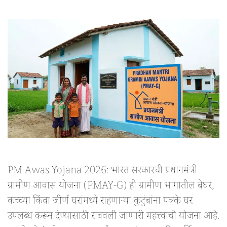
PM Awas Yojana 2026: भारत सरकारची प्रधानमंत्री
ग्रामीण आवास योजना (PMAY-G) ही ग्रामीण भागातील बेघर,
कच्च्या किंवा जीर्ण घरांमध्ये राहणाऱ्या कुटुंबांना पक्के घर
उपलब्ध करून देण्यासाठी राबवली जाणारी महत्त्वाची योजना आहे.