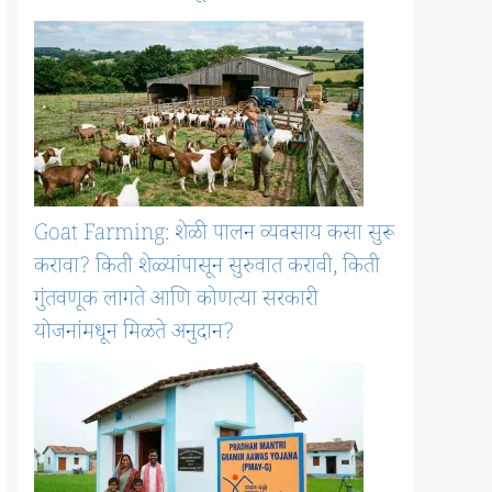
Goat Farming: शेळी पालन व्यवसाय कसा सुरू
करावा? किती शेळ्यांपासून सुरुवात करावी, किती
गुंतवणूक लागते आणि कोणत्या सरकारी
योजनांमधून मिळते अनुदान?