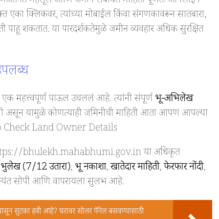
अंतर्गत महसूल आणि जमीन संबंधित माहिती पूर्णतः ऑनलाइन
 एका क्लिकवर, त्यांच्या मोबाईल किंवा संगणकावरून सातबारा,
ी पाहू शकतात. या पारदर्शकतेमुळे जमीन व्यवहार अधिक सुरक्षित
उपलब्ध
 एक महत्त्वपूर्ण पाऊल उचललं आहे. त्यांनी संपूर्ण
भू-अभिलेख
असून यामुळे कोणत्याही जमिनीची माहिती आता आपण आपल्या
 to Check Land Owner Details
्या https://bhulekh.mahabhumi.gov.in या अधिकृत
ण
भुलेख (7/12 उतारा)
,
भू नकाशा
,
खातेदार माहिती
,
फेरफार नोंदी
,
ा अत्यंत सोपी आणि वापरायला सुलभ आहे.
ासून सुटका हवी आहे? घरावर सोलर पॅनेल बसवण्यासाठी