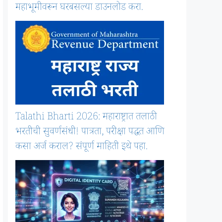
महाभूमीवरून घरबसल्या डाउनलोड करा.
Talathi Bharti 2026: महाराष्ट्रात तलाठी
भरतीची सुवर्णसंधी! पात्रता, परीक्षा पद्धत आणि
कसा अर्ज कराल? संपूर्ण माहिती इथे पहा.