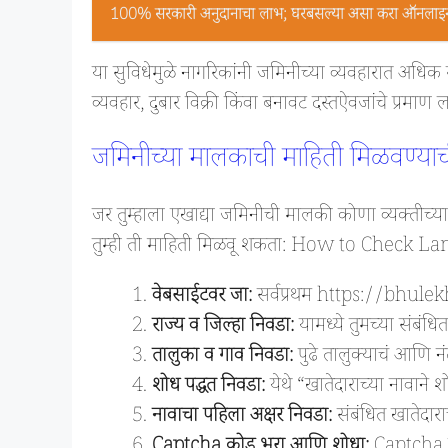
100% सरकारी अनुदानाचा लाभ; घरबसल्या असा करा ऑनलाइन 
या सुविधेमुळे नागरिकांनी जमिनीच्या व्यवहारात अधिक 
व्यवहार, दुबार विक्री किंवा बनावट दस्तऐवजांचे प्रमाण 
जमिनीच्या मालकाची माहिती मिळवण्याच
जर तुम्हाला एखाद्या जमिनीची मालकी कोणा व्यक्तीच्
तुम्ही ती माहिती मिळवू शकता: How to Check 
वेबसाईटवर जा:
सर्वप्रथम https://bhule
राज्य व जिल्हा निवडा:
यामध्ये तुमच्या संबंधित
तालुका व गाव निवडा:
पुढे तालुक्याचं आणि नं
शोध पद्धत निवडा:
येथे “खातेदाराच्या नावाने श
नावाचा पहिला अक्षर निवडा:
संबंधित खातेदारा
Captcha कोड भरा आणि शोधा:
Captcha क