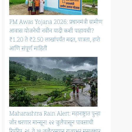
PM Awas Yojana 2026: प्रधानमंत्री ग्रामीण
आवास योजनेची नवीन यादी कशी पाहायची?
₹1.20 ते ₹2.50 लाखांपर्यंत मदत, पात्रता, हप्ते
आणि संपूर्ण माहिती
Maharashtra Rain Alert: महाराष्ट्रात पुन्हा
जोर धरणार मान्सून! २२ जुलैपासून पावसाची