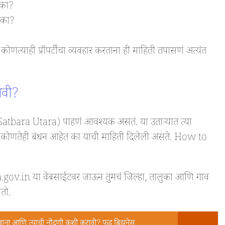
 का?
 का?
ोणत्याही प्रॉपर्टीचा व्यवहार करताना ही माहिती तपासणं अत्यंत
ावी?
(Satbara Utara) पाहणं आवश्यक असतं. या उताऱ्यात त्या
ि कोणतेही बंधन आहेत का याची माहिती दिलेली असते. How to
.in या वेबसाईटवर जाऊन तुमचं जिल्हा, तालुका आणि गाव
तो.
ना आणि त्याची नोंदणी कशी करावी? फूड बिझनेस