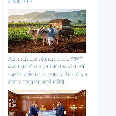
लागतील पैसे?
Karjmafi List Maharashtra: शेतकरी
कर्जमाफीसाठी सात हजार कोटी रुपयांचा निधी
मंजूर? पात्र शेतकऱ्यांच्या खात्यात पैसे कधी जमा
होणार? जाणून घ्या संपूर्ण माहिती.