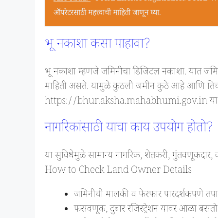
ऑपरेटरसाठी महत्त्वाची माहिती जाणून घ्या.
भू नकाशा कसा पाहावा?
भू नकाशा म्हणजे जमिनीचा डिजिटल नकाशा. यात जमिनी
माहिती असते. यामुळे कुठली जमीन कुठे आहे आणि ति
https://bhunaksha.mahabhumi.gov.in या संक
नागरिकांसाठी याचा काय उपयोग होतो?
या सुविधेमुळे सामान्य नागरिक, शेतकरी, गुंतवणूकदा
How to Check Land Owner Details
जमिनीची मालकी व फेरफार पारदर्शकपणे तपास
फसवणूक, दुबार रजिस्ट्रेशन यावर आळा बसतो