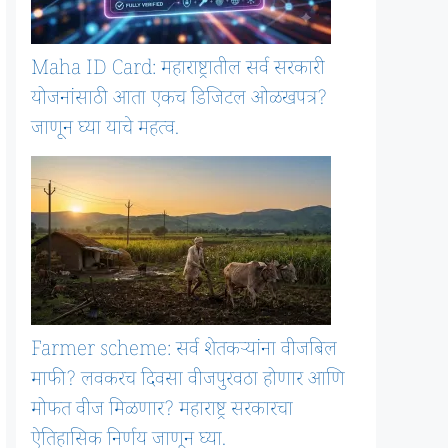
Maha ID Card: महाराष्ट्रातील सर्व सरकारी
योजनांसाठी आता एकच डिजिटल ओळखपत्र?
जाणून घ्या याचे महत्व.
Farmer scheme: सर्व शेतकऱ्यांना वीजबिल
माफी? लवकरच दिवसा वीजपुरवठा होणार आणि
मोफत वीज मिळणार? महाराष्ट्र सरकारचा
ऐतिहासिक निर्णय जाणून घ्या.