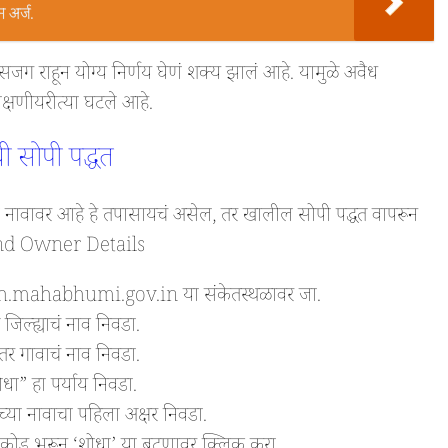
अर्ज.
सजग राहून योग्य निर्णय घेणं शक्य झालं आहे. यामुळे अवैध
लक्षणीयरीत्या घटले आहे.
ी सोपी पद्धत
या नावावर आहे हे तपासायचं असेल, तर खालील सोपी पद्धत वापरून
Land Owner Details
kh.mahabhumi.gov.in या संकेतस्थळावर जा.
 जिल्ह्याचं नाव निवडा.
तर गावाचं नाव निवडा.
ोधा” हा पर्याय निवडा.
च्या नावाचा पहिला अक्षर निवडा.
ोड भरून ‘शोधा’ या बटणावर क्लिक करा.