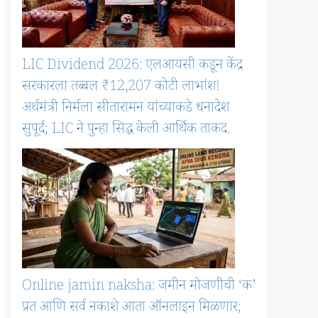
LIC Dividend 2026: एलआयसी कडून केंद्र
सरकारला तब्बल ₹12,207 कोटी लाभांश!
अर्थमंत्री निर्मला सीतारामन यांच्याकडे धनादेश
सुपूर्द; LIC ने पुन्हा सिद्ध केली आर्थिक ताकद.
Online jamin naksha: जमीन मोजणीची ‘क’
प्रत आणि सर्व नकाशे आता ऑनलाइन मिळणार;