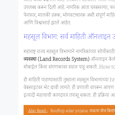
आता काळ बदलला आहे. सरकारने डिजिटल भारत मोहिमे
उपलब्ध करून दिली आहे. नागरिक आता घरबसल्या, फक्त
फेरफार, मालकी हक्क, भोगवटाधारक अशी संपूर्ण माहित
आणि विश्वासार्ह झाले आहेत.
महसूल विभाग: सर्व माहिती ऑनलाइन 
महाराष्ट्र राज्य महसूल विभागाने नागरिकांच्या सोयीसाठी
व्यवस्था (Land Records System)
ऑनलाइन केली 
मोबाईल किंवा संगणकावर सहज पाहू शकतो. How
ही माहिती पाहण्यासाठी तुम्हाला महसूल विभागाच
वेबसाइटवर भेट द्यावी लागते. ही प्रणाली वापरून आप
इत्यादी महत्वाची कागदपत्रं तपासू शकता. ही प्रक्रिय
Also Read:-
Rooftop solar yojana: वाढत्या वीज बिलांप