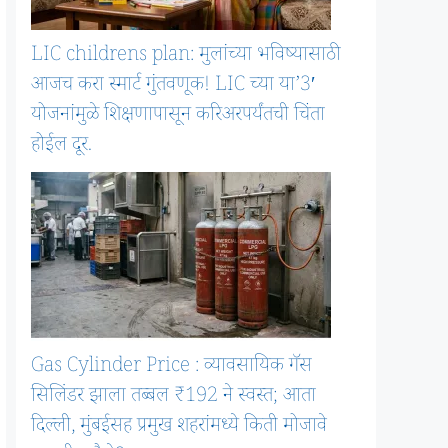
LIC childrens plan: मुलांच्या भविष्यासाठी
आजच करा स्मार्ट गुंतवणूक! LIC च्या या’3′
योजनांमुळे शिक्षणापासून करिअरपर्यंतची चिंता
होईल दूर.
Gas Cylinder Price : व्यावसायिक गॅस
सिलिंडर झाला तब्बल ₹192 ने स्वस्त; आता
दिल्ली, मुंबईसह प्रमुख शहरांमध्ये किती मोजावे