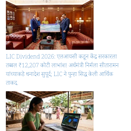
LIC Dividend 2026: एलआयसी कडून केंद्र सरकारला
तब्बल ₹12,207 कोटी लाभांश! अर्थमंत्री निर्मला सीतारामन
यांच्याकडे धनादेश सुपूर्द; LIC ने पुन्हा सिद्ध केली आर्थिक
ताकद.