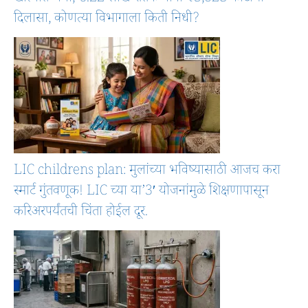
दिलासा, कोणत्या विभागाला किती निधी?
LIC childrens plan: मुलांच्या भविष्यासाठी आजच करा
स्मार्ट गुंतवणूक! LIC च्या या’3′ योजनांमुळे शिक्षणापासून
करिअरपर्यंतची चिंता होईल दूर.