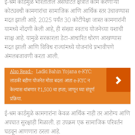
ई-श्रम कार्डमुळे भारतातील असंघटित क्षेत्रात काम करणाऱ्या
कोट्यवधी कामगारांचा सामाजिक आणि आर्थिक स्तर उंचावण्यास
मदत झाली आहे. 2025 पर्यंत 30 कोटींपेक्षा जास्त कामगारांनी
यामध्ये नोंदणी केली आहे, ही संख्या स्वतःच योजनेच्या यशाची
साक्ष आहे. यामुळे सरकारला डेटा-आधारित धोरण आखण्यास
मदत झाली आणि विविध राज्यांमध्ये योजनांचे प्रभावीपणे
अंमलबजावणी करता आली.
Also Read:-
Ladki Bahin Yojana e-KYC:
लाडकी बहीण योजनेत मोठा बदल! आता e-KYC न
केल्यास थांबणार ₹1,500 चा हप्ता; जाणून घ्या संपूर्ण
प्रक्रिया.
ई-श्रम कार्डमुळे कामगारांना केवळ आर्थिक नाही तर आरोग्य आणि
अपघात सुरक्षाही मिळाली. हा उपक्रम एक सामाजिक परिवर्तन
घडवून आणणारा ठरला आहे.