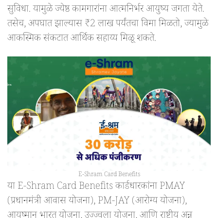
सुविधा. यामुळे ज्येष्ठ कामगारांना आत्मनिर्भर आयुष्य जगता येते.
तसेच, अपघात झाल्यास ₹2 लाख पर्यंतचा विमा मिळतो, ज्यामुळे
आकस्मिक संकटात आर्थिक सहाय्य मिळू शकते.
E-Shram Card Benefits
या E-Shram Card Benefits कार्डधारकांना PMAY
(प्रधानमंत्री आवास योजना), PM-JAY (आरोग्य योजना),
आयुष्मान भारत योजना, उज्ज्वला योजना, आणि राष्ट्रीय अन्न