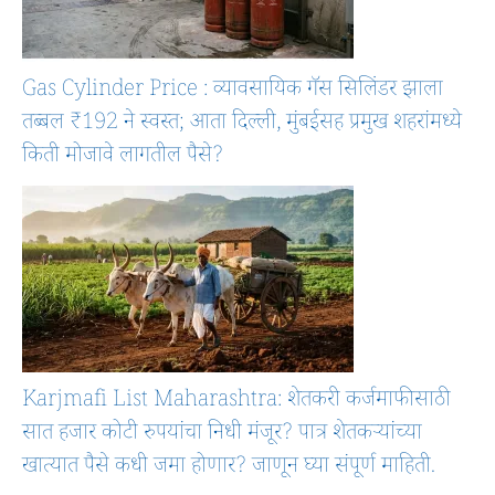
Gas Cylinder Price : व्यावसायिक गॅस सिलिंडर झाला
तब्बल ₹192 ने स्वस्त; आता दिल्ली, मुंबईसह प्रमुख शहरांमध्ये
किती मोजावे लागतील पैसे?
Karjmafi List Maharashtra: शेतकरी कर्जमाफीसाठी
सात हजार कोटी रुपयांचा निधी मंजूर? पात्र शेतकऱ्यांच्या
खात्यात पैसे कधी जमा होणार? जाणून घ्या संपूर्ण माहिती.