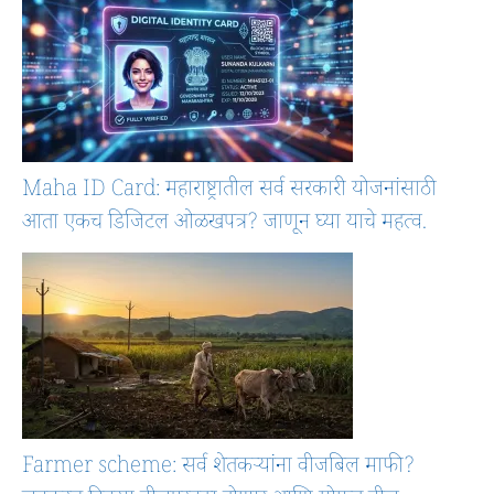
Maha ID Card: महाराष्ट्रातील सर्व सरकारी योजनांसाठी
आता एकच डिजिटल ओळखपत्र? जाणून घ्या याचे महत्व.
Farmer scheme: सर्व शेतकऱ्यांना वीजबिल माफी?