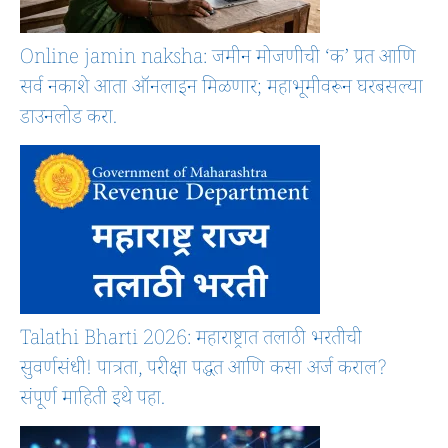
Online jamin naksha: जमीन मोजणीची ‘क’ प्रत आणि
सर्व नकाशे आता ऑनलाइन मिळणार; महाभूमीवरून घरबसल्या
डाउनलोड करा.
Talathi Bharti 2026: महाराष्ट्रात तलाठी भरतीची
सुवर्णसंधी! पात्रता, परीक्षा पद्धत आणि कसा अर्ज कराल?
संपूर्ण माहिती इथे पहा.