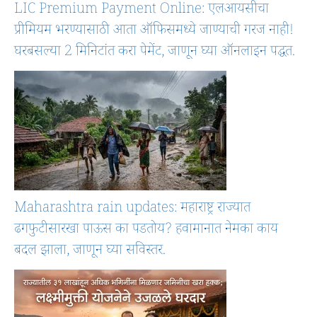
LIC Premium Payment Online: एलआयसीचा
प्रीमियम भरण्यासाठी आता ऑफिसमध्ये जाण्याची गरज नाही!
घरबसल्या 2 मिनिटांत करा पेमेंट, जाणून घ्या ऑनलाइन पद्धत.
Maharashtra rain updates: महाराष्ट्र राज्यात
ढगफुटीसारखा पाऊस का पडतोय? हवामानात नेमका काय
बदल झाला, जाणून घ्या सविस्तर.