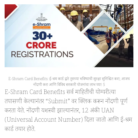
E-Shram Card Benefits: ई-श्रम कार्ड द्वारे तुमच्या भविष्याची सुरक्षा सुनिश्चित करा; आजच
नोंदणी करा आणि विविध सरकारी योजनांचा लाभ घ्या! 5
E-Shram Card Benefits सर्व माहितीची योग्यरीत्या
तपासणी केल्यानंतर “Submit” वर क्लिक करून नोंदणी पूर्ण
करता येते. नोंदणी यशस्वी झाल्यानंतर, 12 अंकी UAN
(Universal Account Number) दिला जातो आणि ई-श्रम
कार्ड तयार होते.