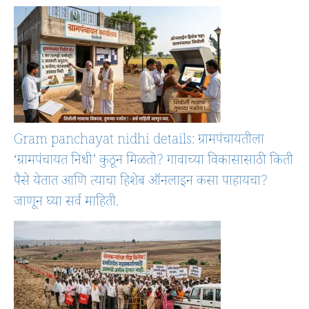
Gram panchayat nidhi details: ग्रामपंचायतीला
‘ग्रामपंचायत निधी’ कुठून मिळतो? गावाच्या विकासासाठी किती
पैसे येतात आणि त्याचा हिशेब ऑनलाइन कसा पाहायचा?
जाणून घ्या सर्व माहिती.