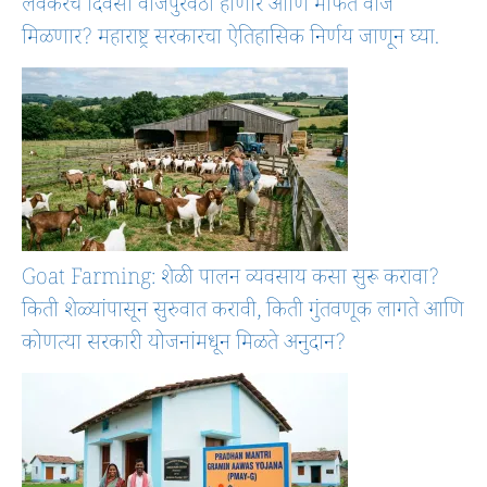
लवकरच दिवसा वीजपुरवठा होणार आणि मोफत वीज
मिळणार? महाराष्ट्र सरकारचा ऐतिहासिक निर्णय जाणून घ्या.
Goat Farming: शेळी पालन व्यवसाय कसा सुरू करावा?
किती शेळ्यांपासून सुरुवात करावी, किती गुंतवणूक लागते आणि
कोणत्या सरकारी योजनांमधून मिळते अनुदान?