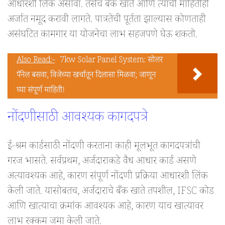
आधारशी लिंक असावा. तसेच बँक खाते आणि त्याची माहितीही
अर्जात नमूद करावी लागते. पात्रतेची पूर्तता झाल्यास कोणताही
असंघटित कामगार या योजनेचा लाभ सहजपणे घेऊ शकतो.
Also Read:-
7kw Solar Panel System: सोलर
पॅनेल बसवा, विजेच्या खर्चातून दिलासा मिळवा; जाणून
घ्या संपूर्ण माहिती!
नोंदणीसाठी आवश्यक कागदपत्रे
ई-श्रम कार्डसाठी नोंदणी करताना काही मूलभूत कागदपत्रांची
गरज भासते. सर्वप्रथम, अर्जदाराकडे वैध आधार कार्ड असणे
अत्यावश्यक आहे, कारण संपूर्ण नोंदणी प्रक्रिया आधारशी लिंक
केली जाते. यासोबतच, अर्जदाराचे बँक खाते तपशील, IFSC कोड
आणि खात्याचा क्रमांक आवश्यक आहे, कारण याच खात्यावर
लाभ रक्कम जमा केली जाते.