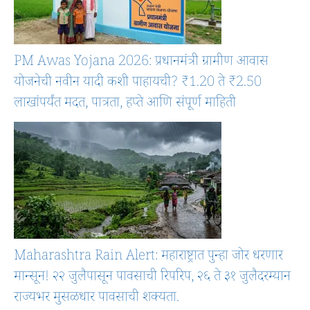
PM Awas Yojana 2026: प्रधानमंत्री ग्रामीण आवास
योजनेची नवीन यादी कशी पाहायची? ₹1.20 ते ₹2.50
लाखांपर्यंत मदत, पात्रता, हप्ते आणि संपूर्ण माहिती
Maharashtra Rain Alert: महाराष्ट्रात पुन्हा जोर धरणार
मान्सून! २२ जुलैपासून पावसाची रिपरिप, २६ ते ३१ जुलैदरम्यान
राज्यभर मुसळधार पावसाची शक्यता.