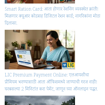
Smart Ration Card: आता होणार रेशनिंग व्यवस्थेत क्रांती!
मिळणार क्यूआर कोडसह डिजिटल रेशन कार्ड; नागरिकांना मोठा
दिलासा.
LIC Premium Payment Online: एलआयसीचा
प्रीमियम भरण्यासाठी आता ऑफिसमध्ये जाण्याची गरज नाही!
घरबसल्या 2 मिनिटांत करा पेमेंट, जाणून घ्या ऑनलाइन पद्धत.