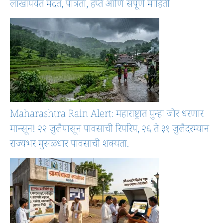
लाखांपर्यंत मदत, पात्रता, हप्ते आणि संपूर्ण माहिती
Maharashtra Rain Alert: महाराष्ट्रात पुन्हा जोर धरणार
मान्सून! २२ जुलैपासून पावसाची रिपरिप, २६ ते ३१ जुलैदरम्यान
राज्यभर मुसळधार पावसाची शक्यता.