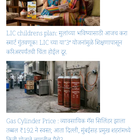
LIC childrens plan: मुलांच्या भविष्यासाठी आजच करा
स्मार्ट गुंतवणूक! LIC च्या या’3′ योजनांमुळे शिक्षणापासून
करिअरपर्यंतची चिंता होईल दूर.
Gas Cylinder Price : व्यावसायिक गॅस सिलिंडर झाला
तब्बल ₹192 ने स्वस्त; आता दिल्ली, मुंबईसह प्रमुख शहरांमध्ये