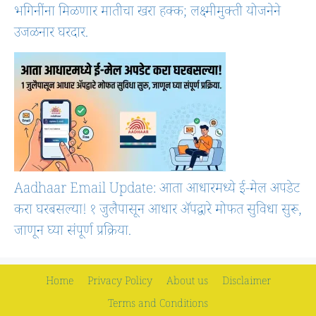
भगिनींना मिळणार मातीचा खरा हक्क; लक्ष्मीमुक्ती योजनेने
उजळनार घरदार.
Aadhaar Email Update: आता आधारमध्ये ई-मेल अपडेट
करा घरबसल्या! १ जुलैपासून आधार ॲपद्वारे मोफत सुविधा सुरू,
जाणून घ्या संपूर्ण प्रक्रिया.
Home
Privacy Policy
About us
Disclaimer
Terms and Conditions