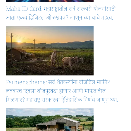
Maha ID Card: महाराष्ट्रातील सर्व सरकारी योजनांसाठी
आता एकच डिजिटल ओळखपत्र? जाणून घ्या याचे महत्व.
Farmer scheme: सर्व शेतकऱ्यांना वीजबिल माफी?
लवकरच दिवसा वीजपुरवठा होणार आणि मोफत वीज
मिळणार? महाराष्ट्र सरकारचा ऐतिहासिक निर्णय जाणून घ्या.