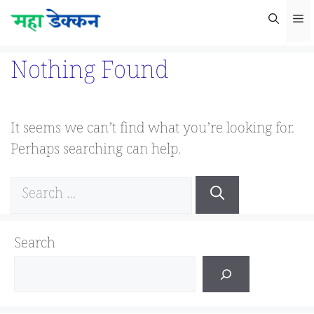
Skip
M
to
content
Nothing Found
It seems we can’t find what you’re looking for.
Perhaps searching can help.
Search
for:
Search