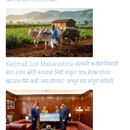
किती मोजावे लागतील पैसे?
Karjmafi List Maharashtra: शेतकरी कर्जमाफीसाठी
सात हजार कोटी रुपयांचा निधी मंजूर? पात्र शेतकऱ्यांच्या
खात्यात पैसे कधी जमा होणार? जाणून घ्या संपूर्ण माहिती.