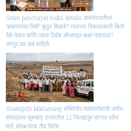
Gram panchayat nidhi details: ग्रामपंचायतीला
‘ग्रामपंचायत निधी’ कुठून मिळतो? गावाच्या विकासासाठी किती
पैसे येतात आणि त्याचा हिशेब ऑनलाइन कसा पाहायचा?
जाणून घ्या सर्व माहिती.
Shaktipith Mahamarg: शक्तिपीठ महामार्गासाठी जमीन
संपादनाला सुरुवात; राज्यातील 12 जिल्ह्यांतून जाणार नवीन
मार्ग, शेतकऱ्यांचा तीव्र विरोध.