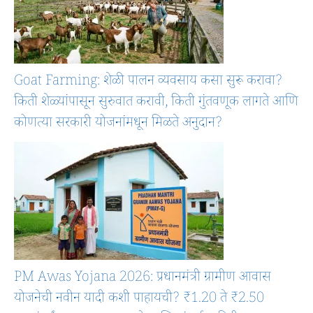
Goat Farming: शेळी पालन व्यवसाय कसा सुरू करावा?
किती शेळ्यांपासून सुरुवात करावी, किती गुंतवणूक लागते आणि
कोणत्या सरकारी योजनांमधून मिळते अनुदान?
PM Awas Yojana 2026: प्रधानमंत्री ग्रामीण आवास
योजनेची नवीन यादी कशी पाहायची? ₹1.20 ते ₹2.50