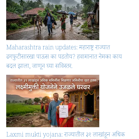
Maharashtra rain updates: महाराष्ट्र राज्यात
ढगफुटीसारखा पाऊस का पडतोय? हवामानात नेमका काय
बदल झाला, जाणून घ्या सविस्तर.
Laxmi mukti yojana: राज्यातील ३१ लाखांहून अधिक