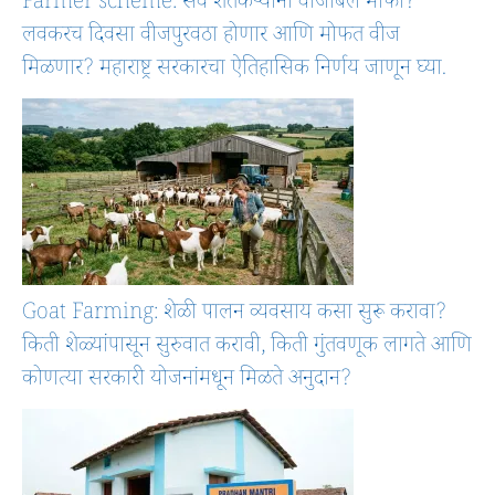
Farmer scheme: सर्व शेतकऱ्यांना वीजबिल माफी?
लवकरच दिवसा वीजपुरवठा होणार आणि मोफत वीज
मिळणार? महाराष्ट्र सरकारचा ऐतिहासिक निर्णय जाणून घ्या.
Goat Farming: शेळी पालन व्यवसाय कसा सुरू करावा?
किती शेळ्यांपासून सुरुवात करावी, किती गुंतवणूक लागते आणि
कोणत्या सरकारी योजनांमधून मिळते अनुदान?