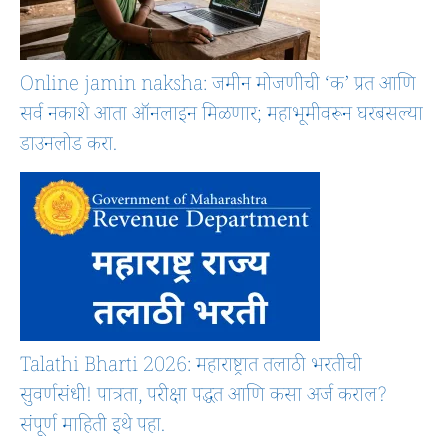
Online jamin naksha: जमीन मोजणीची ‘क’ प्रत आणि
सर्व नकाशे आता ऑनलाइन मिळणार; महाभूमीवरून घरबसल्या
डाउनलोड करा.
Talathi Bharti 2026: महाराष्ट्रात तलाठी भरतीची
सुवर्णसंधी! पात्रता, परीक्षा पद्धत आणि कसा अर्ज कराल?
संपूर्ण माहिती इथे पहा.