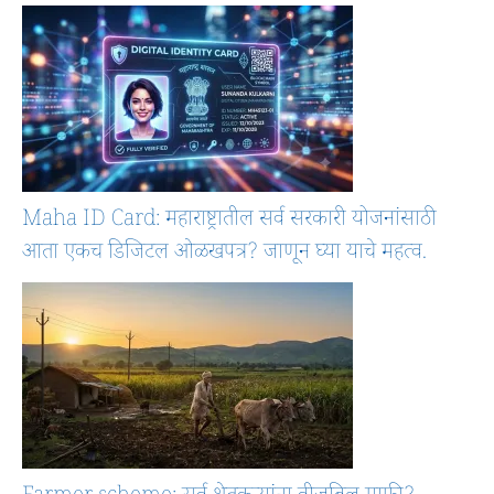
Maha ID Card: महाराष्ट्रातील सर्व सरकारी योजनांसाठी
आता एकच डिजिटल ओळखपत्र? जाणून घ्या याचे महत्व.