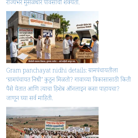
राज्यभर मुसळधार पावसाची शक्यता.
Gram panchayat nidhi details: ग्रामपंचायतीला
‘ग्रामपंचायत निधी’ कुठून मिळतो? गावाच्या विकासासाठी किती
पैसे येतात आणि त्याचा हिशेब ऑनलाइन कसा पाहायचा?
जाणून घ्या सर्व माहिती.