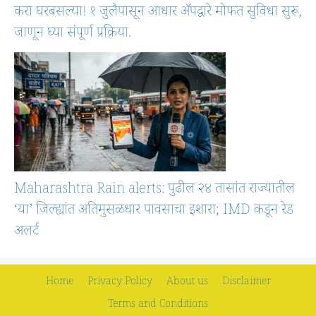
करा घरबसल्या! १ जुलैपासून आधार ॲपद्वारे मोफत सुविधा सुरू,
जाणून घ्या संपूर्ण प्रक्रिया.
Maharashtra Rain alerts: पुढील २४ तासांत राज्यातील
‘या’ जिल्ह्यांत अतिमुसळधार पावसाचा इशारा; IMD कडून रेड
अलर्ट
Home
Privacy Policy
About us
Disclaimer
Terms and Conditions