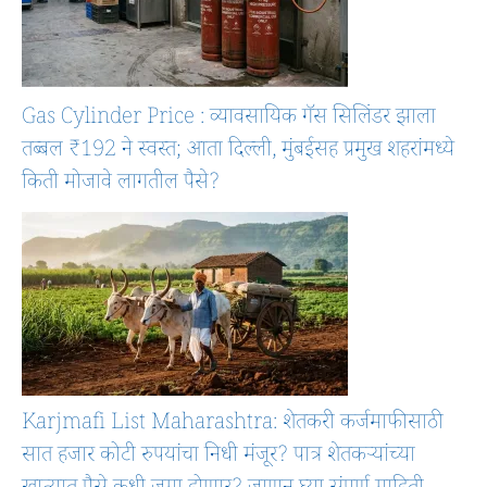
Gas Cylinder Price : व्यावसायिक गॅस सिलिंडर झाला
तब्बल ₹192 ने स्वस्त; आता दिल्ली, मुंबईसह प्रमुख शहरांमध्ये
किती मोजावे लागतील पैसे?
Karjmafi List Maharashtra: शेतकरी कर्जमाफीसाठी
सात हजार कोटी रुपयांचा निधी मंजूर? पात्र शेतकऱ्यांच्या