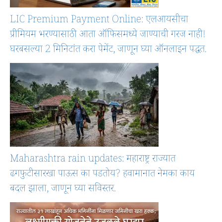
LIC Premium Payment Online: एलआयसीचा
प्रीमियम भरण्यासाठी आता ऑफिसमध्ये जाण्याची गरज नाही!
घरबसल्या 2 मिनिटांत करा पेमेंट, जाणून घ्या ऑनलाइन पद्धत.
Maharashtra rain updates: महाराष्ट्र राज्यात
ढगफुटीसारखा पाऊस का पडतोय? हवामानात नेमका काय
बदल झाला, जाणून घ्या सविस्तर.