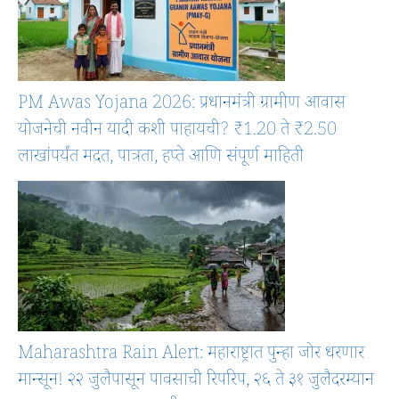
PM Awas Yojana 2026: प्रधानमंत्री ग्रामीण आवास
योजनेची नवीन यादी कशी पाहायची? ₹1.20 ते ₹2.50
लाखांपर्यंत मदत, पात्रता, हप्ते आणि संपूर्ण माहिती
Maharashtra Rain Alert: महाराष्ट्रात पुन्हा जोर धरणार
मान्सून! २२ जुलैपासून पावसाची रिपरिप, २६ ते ३१ जुलैदरम्यान