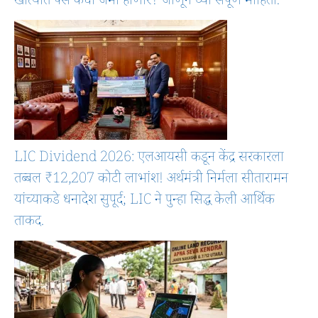
खात्यात पैसे कधी जमा होणार? जाणून घ्या संपूर्ण माहिती.
LIC Dividend 2026: एलआयसी कडून केंद्र सरकारला
तब्बल ₹12,207 कोटी लाभांश! अर्थमंत्री निर्मला सीतारामन
यांच्याकडे धनादेश सुपूर्द; LIC ने पुन्हा सिद्ध केली आर्थिक
ताकद.