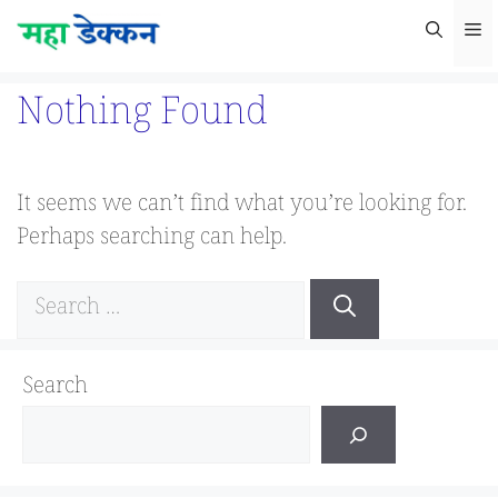
Skip
M
to
content
Nothing Found
It seems we can’t find what you’re looking for.
Perhaps searching can help.
Search
for:
Search