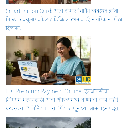
Smart Ration Card: आता होणार रेशनिंग व्यवस्थेत क्रांती!
मिळणार क्यूआर कोडसह डिजिटल रेशन कार्ड; नागरिकांना मोठा
दिलासा.
LIC Premium Payment Online: एलआयसीचा
प्रीमियम भरण्यासाठी आता ऑफिसमध्ये जाण्याची गरज नाही!
घरबसल्या 2 मिनिटांत करा पेमेंट, जाणून घ्या ऑनलाइन पद्धत.