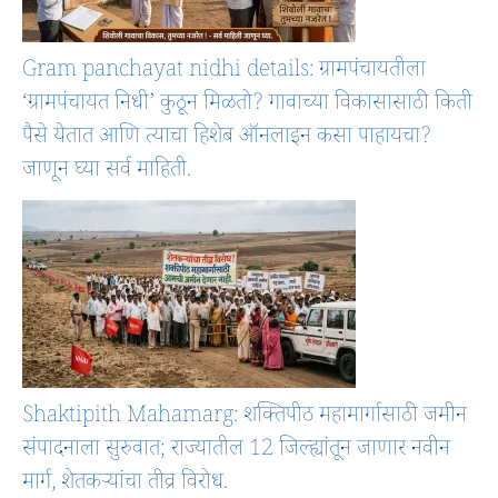
Gram panchayat nidhi details: ग्रामपंचायतीला
‘ग्रामपंचायत निधी’ कुठून मिळतो? गावाच्या विकासासाठी किती
पैसे येतात आणि त्याचा हिशेब ऑनलाइन कसा पाहायचा?
जाणून घ्या सर्व माहिती.
Shaktipith Mahamarg: शक्तिपीठ महामार्गासाठी जमीन
संपादनाला सुरुवात; राज्यातील 12 जिल्ह्यांतून जाणार नवीन
मार्ग, शेतकऱ्यांचा तीव्र विरोध.