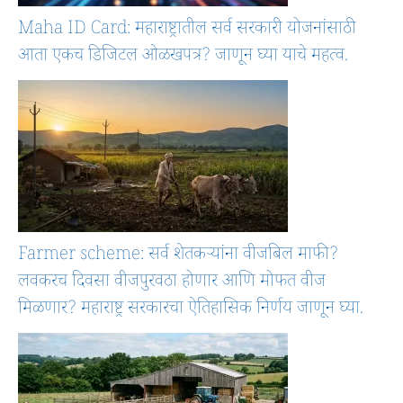
Maha ID Card: महाराष्ट्रातील सर्व सरकारी योजनांसाठी
आता एकच डिजिटल ओळखपत्र? जाणून घ्या याचे महत्व.
Farmer scheme: सर्व शेतकऱ्यांना वीजबिल माफी?
लवकरच दिवसा वीजपुरवठा होणार आणि मोफत वीज
मिळणार? महाराष्ट्र सरकारचा ऐतिहासिक निर्णय जाणून घ्या.