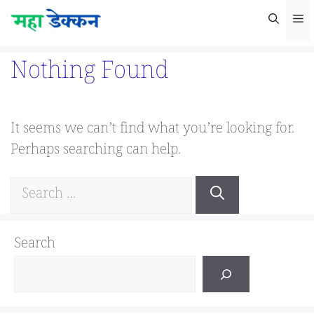
Skip
M
to
content
Nothing Found
It seems we can’t find what you’re looking for.
Perhaps searching can help.
Search
for:
Search