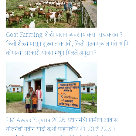
Goat Farming: शेळी पालन व्यवसाय कसा सुरू करावा?
किती शेळ्यांपासून सुरुवात करावी, किती गुंतवणूक लागते आणि
कोणत्या सरकारी योजनांमधून मिळते अनुदान?
PM Awas Yojana 2026: प्रधानमंत्री ग्रामीण आवास
योजनेची नवीन यादी कशी पाहायची? ₹1.20 ते ₹2.50