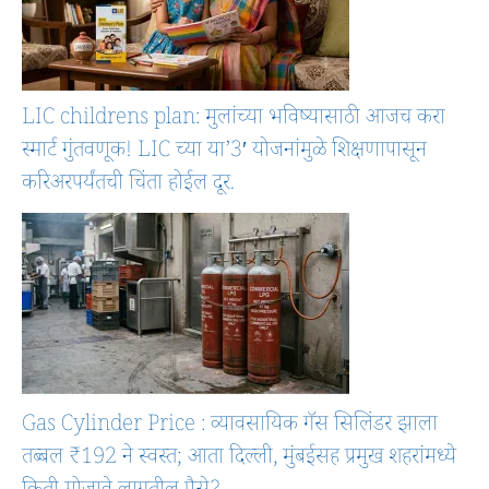
LIC childrens plan: मुलांच्या भविष्यासाठी आजच करा
स्मार्ट गुंतवणूक! LIC च्या या’3′ योजनांमुळे शिक्षणापासून
करिअरपर्यंतची चिंता होईल दूर.
Gas Cylinder Price : व्यावसायिक गॅस सिलिंडर झाला
तब्बल ₹192 ने स्वस्त; आता दिल्ली, मुंबईसह प्रमुख शहरांमध्ये