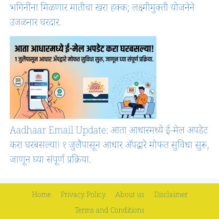
भगिनींना मिळणार मातीचा खरा हक्क; लक्ष्मीमुक्ती योजनेने
उजळनार घरदार.
Aadhaar Email Update: आता आधारमध्ये ई-मेल अपडेट
करा घरबसल्या! १ जुलैपासून आधार ॲपद्वारे मोफत सुविधा सुरू,
जाणून घ्या संपूर्ण प्रक्रिया.
Home
Privacy Policy
About us
Disclaimer
Terms and Conditions