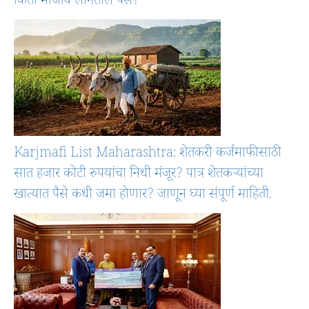
किती मोजावे लागतील पैसे?
Karjmafi List Maharashtra: शेतकरी कर्जमाफीसाठी
सात हजार कोटी रुपयांचा निधी मंजूर? पात्र शेतकऱ्यांच्या
खात्यात पैसे कधी जमा होणार? जाणून घ्या संपूर्ण माहिती.