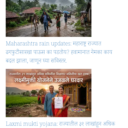
Maharashtra rain updates: महाराष्ट्र राज्यात
ढगफुटीसारखा पाऊस का पडतोय? हवामानात नेमका काय
बदल झाला, जाणून घ्या सविस्तर.
Laxmi mukti yojana: राज्यातील ३१ लाखांहून अधिक