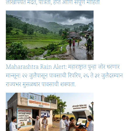
लाखांपर्यंत मदत, पात्रता, हप्ते आणि संपूर्ण माहिती
Maharashtra Rain Alert: महाराष्ट्रात पुन्हा जोर धरणार
मान्सून! २२ जुलैपासून पावसाची रिपरिप, २६ ते ३१ जुलैदरम्यान
राज्यभर मुसळधार पावसाची शक्यता.